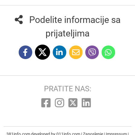
Podelite informacije sa
prijateljima
PRATITE NAS:
381info.com developed by
011info.com
|
Zaposlenje
|
Impressum
|