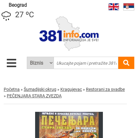
Beograd
27 ºC
Početna
»
Šumadijski okrug
»
Kragujevac
»
Restorani za svadbe
»
PEČENJARA STARA ZVEZDA