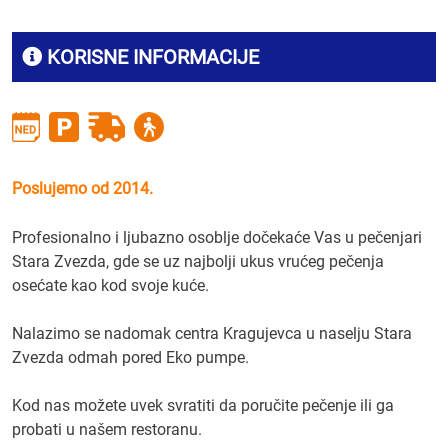
KORISNE INFORMACIJE
Poslujemo od 2014.
Profesionalno i ljubazno osoblje dočekaće Vas u pečenjari
Stara Zvezda, gde se uz najbolji ukus vrućeg pečenja
osećate kao kod svoje kuće.
Nalazimo se nadomak centra Kragujevca u naselju Stara
Zvezda odmah pored Eko pumpe.
Kod nas možete uvek svratiti da poručite pečenje ili ga
probati u našem restoranu.