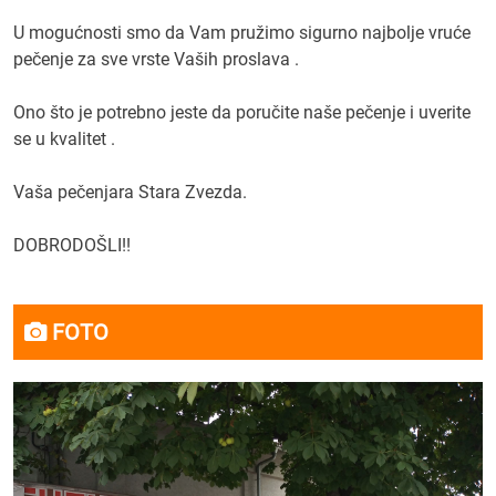
U mogućnosti smo da Vam pružimo sigurno najbolje vruće
pečenje za sve vrste Vaših proslava .
Ono što je potrebno jeste da poručite naše pečenje i uverite
se u kvalitet .
Vaša pečenjara Stara Zvezda.
DOBRODOŠLI!!
FOTO