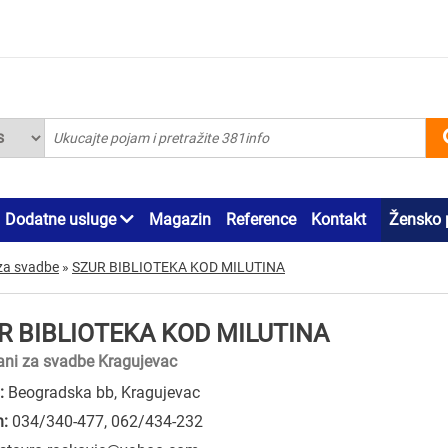
Dodatne usluge
Magazin
Reference
Kontakt
Žensko 
za svadbe
»
SZUR BIBLIOTEKA KOD MILUTINA
R BIBLIOTEKA KOD MILUTINA
ani za svadbe Kragujevac
:
Beogradska bb, Kragujevac
n:
034/340-477
,
062/434-232