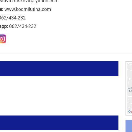
stavro.raskovic@yahoo.com
e:
www.kodmilutina.com
062/434-232
app:
062/434-232