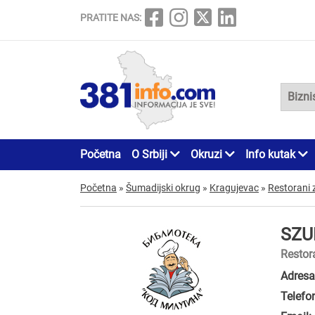
PRATITE NAS:
Početna
O Srbiji
Okruzi
Info kutak
Početna
»
Šumadijski okrug
»
Kragujevac
»
Restorani 
SZU
Restor
Adresa
Telefo