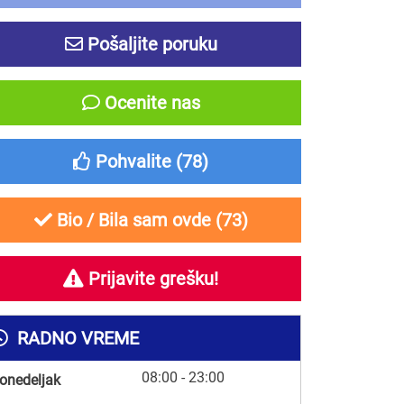
Pošaljite poruku
Ocenite nas
Pohvalite (
78
)
Bio / Bila sam ovde (
73
)
Prijavite grešku!
RADNO VREME
08:00 - 23:00
onedeljak