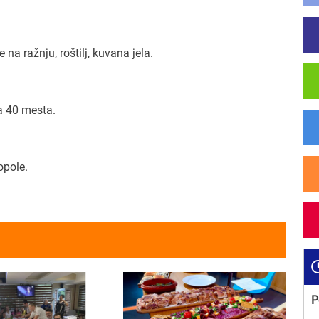
a ražnju, roštilj, kuvana jela.
a 40 mesta.
opole.
P