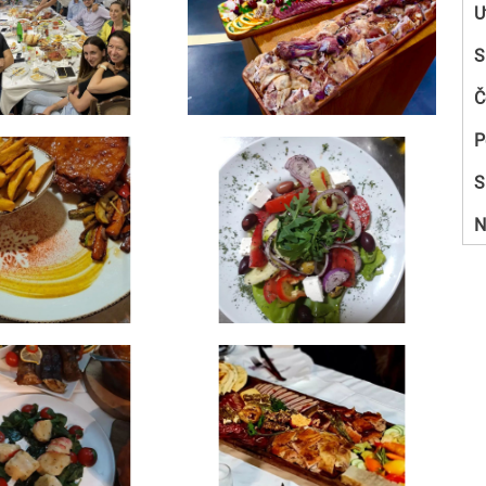
U
S
Č
P
S
N