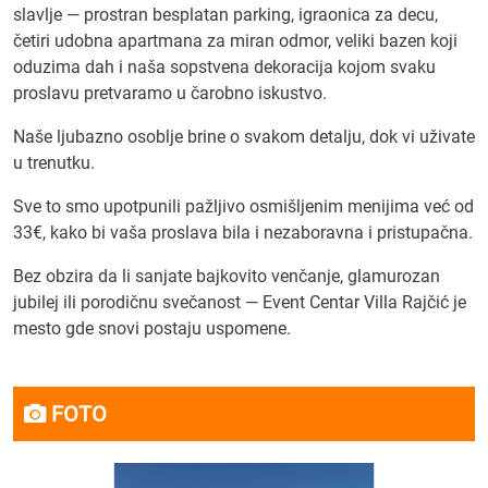
slavlje — prostran besplatan parking, igraonica za decu,
četiri udobna apartmana za miran odmor, veliki bazen koji
oduzima dah i naša sopstvena dekoracija kojom svaku
proslavu pretvaramo u čarobno iskustvo.
Naše ljubazno osoblje brine o svakom detalju, dok vi uživate
u trenutku.
Sve to smo upotpunili pažljivo osmišljenim menijima već od
33€, kako bi vaša proslava bila i nezaboravna i pristupačna.
Bez obzira da li sanjate bajkovito venčanje, glamurozan
jubilej ili porodičnu svečanost — Event Centar Villa Rajčić je
mesto gde snovi postaju uspomene.
FOTO