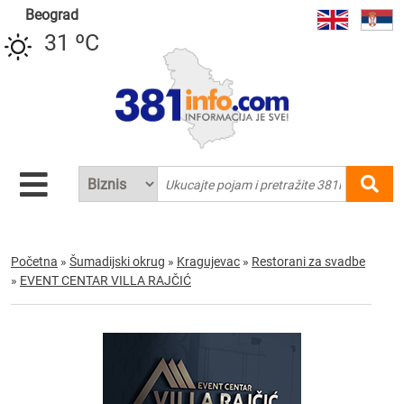
Beograd
31 ºC
Početna
»
Šumadijski okrug
»
Kragujevac
»
Restorani za svadbe
»
EVENT CENTAR VILLA RAJČIĆ