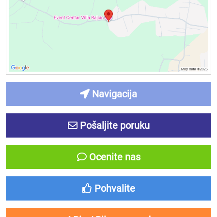
Navigacija
Pošaljite poruku
Ocenite nas
Pohvalite