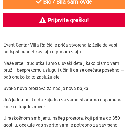
Bio / Bila sam ovde
Prijavite grešku!
Event Centar Villa Rajčić je priča stvorena iz želje da vaši
najlepši trenuci zasijaju u punom sjaju.
Naše srce i trud utkali smo u svaki detalj kako bismo vam
pružili besprekornu uslugu i učinili da se osećate posebno —
baš onako kako zaslužujete.
Svaka nova proslava za nas je nova bajka...
Još jedna prilika da zajedno sa vama stvaramo uspomene
koje će trajati zauvek.
U raskošnom ambijentu našeg prostora, koji prima do 350
gostiju, očekuje vas sve što vam je potrebno za savršeno