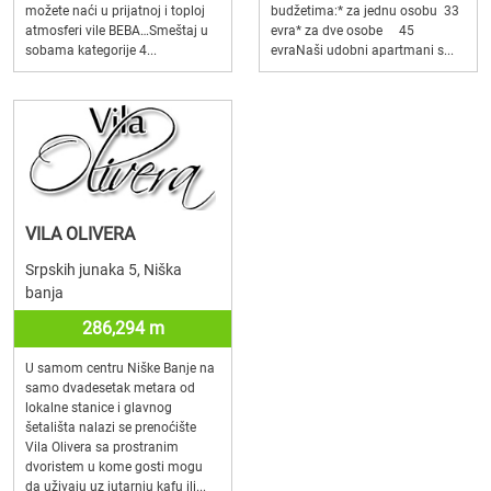
možete naći u prijatnoj i toploj
budžetima:* za jednu osobu 33
atmosferi vile BEBA…Smeštaj u
evra* za dve osobe 45
sobama kategorije 4...
evraNaši udobni apartmani s...
VILA OLIVERA
Srpskih junaka 5, Niška
banja
286,294 m
U samom centru Niške Banje na
samo dvadesetak metara od
lokalne stanice i glavnog
šetališta nalazi se prenoćište
Vila Olivera sa prostranim
dvoristem u kome gosti mogu
da uživaju uz jutarnju kafu ili...