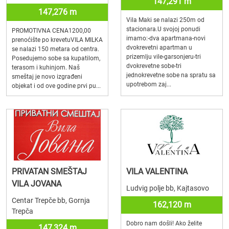
147,291 m
147,276 m
Vila Maki se nalazi 250m od
stacionara.U svojoj ponudi
PROMOTIVNA CENA1200,00
imamo:-dva apartmana-novi
prenoćište po krevetuVILA MILKA
dvokrevetni apartman u
se nalazi 150 metara od centra.
prizemlju vile-garsonjeru-tri
Posedujemo sobe sa kupatilom,
dvokrevetne sobe-tri
terasom i kuhinjom. Naš
jednokrevetne sobe na spratu sa
smeštaj je novo izgrađeni
upotrebom zaj...
objekat i od ove godine prvi pu...
PRIVATAN SMEŠTAJ
VILA VALENTINA
VILA JOVANA
Ludvig polje bb, Kajtasovo
Centar Trepče bb, Gornja
162,120 m
Trepča
Dobro nam došli! Ako želite
147,324 m