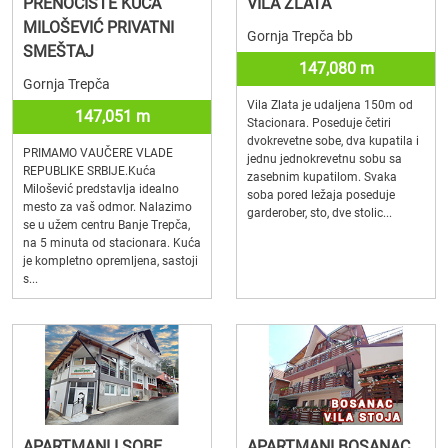
PRENOĆIŠTE KUĆA
VILA ZLATA
MILOŠEVIĆ PRIVATNI
Gornja Trepča bb
SMEŠTAJ
147,080 m
Gornja Trepča
Vila Zlata je udaljena 150m od
147,051 m
Stacionara. Poseduje četiri
dvokrevetne sobe, dva kupatila i
PRIMAMO VAUČERE VLADE
jednu jednokrevetnu sobu sa
REPUBLIKE SRBIJE.Kuća
zasebnim kupatilom. Svaka
Milošević predstavlja idealno
soba pored ležaja poseduje
mesto za vaš odmor. Nalazimo
garderober, sto, dve stolic...
se u užem centru Banje Trepča,
na 5 minuta od stacionara. Kuća
je kompletno opremljena, sastoji
s...
APARTMANI I SOBE
APARTMANI BOSANAC