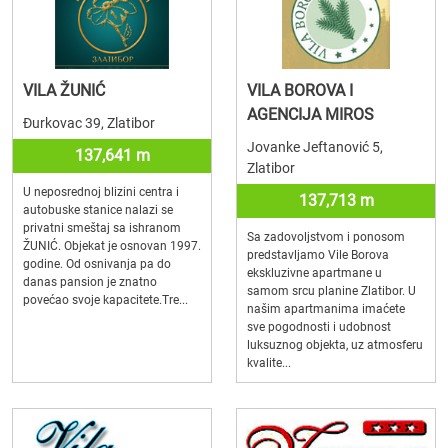
VILA ŽUNIĆ
VILA BOROVA I
AGENCIJA MIROS
Đurkovac 39, Zlatibor
Jovanke Jeftanović 5,
137,641 m
Zlatibor
U neposrednoj blizini centra i
137,713 m
autobuske stanice nalazi se
privatni smeštaj sa ishranom
Sa zadovoljstvom i ponosom
ŽUNIĆ. Objekat je osnovan 1997.
predstavljamo Vile Borova
godine. Od osnivanja pa do
ekskluzivne apartmane u
danas pansion je znatno
samom srcu planine Zlatibor. U
povećao svoje kapacitete.Tre...
našim apartmanima imaćete
sve pogodnosti i udobnost
luksuznog objekta, uz atmosferu
kvalite...