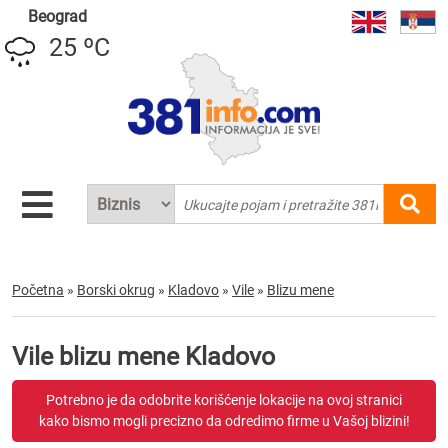
Beograd
25 ºC
Početna
»
Borski okrug
»
Kladovo
»
Vile
»
Blizu mene
Vile blizu mene Kladovo
Potrebno je da odobrite korišćenje lokacije na ovoj stranici
kako bismo mogli precizno da odredimo firme u Vašoj blizini!