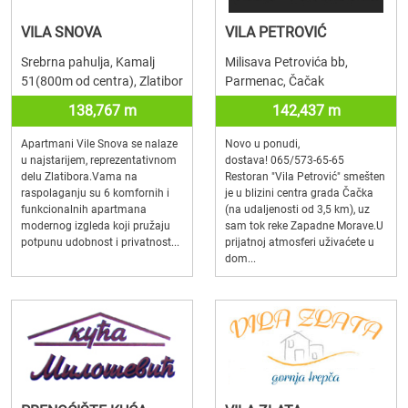
VILA SNOVA
VILA PETROVIĆ
Srebrna pahulja, Kamalj
Milisava Petrovića bb,
51(800m od centra), Zlatibor
Parmenac, Čačak
138,767 m
142,437 m
Apartmani Vile Snova se nalaze
Novo u ponudi,
u najstarijem, reprezentativnom
dostava! 065/573-65-65
delu Zlatibora.Vama na
Restoran "Vila Petrović" smešten
raspolaganju su 6 komfornih i
je u blizini centra grada Čačka
funkcionalnih apartmana
(na udaljenosti od 3,5 km), uz
modernog izgleda koji pružaju
sam tok reke Zapadne Morave.U
potpunu udobnost i privatnost...
prijatnoj atmosferi uživaćete u
dom...