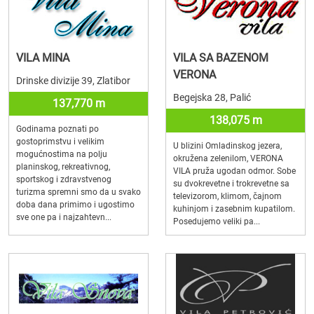
VILA MINA
VILA SA BAZENOM
VERONA
Drinske divizije 39, Zlatibor
Begejska 28, Palić
137,770 m
138,075 m
Godinama poznati po
gostoprimstvu i velikim
U blizini Omladinskog jezera,
mogućnostima na polju
okružena zelenilom, VERONA
planinskog, rekreativnog,
VILA pruža ugodan odmor. Sobe
sportskog i zdravstvenog
su dvokrevetne i trokrevetne sa
turizma spremni smo da u svako
televizorom, klimom, čajnom
doba dana primimo i ugostimo
kuhinjom i zasebnim kupatilom.
sve one pa i najzahtevn...
Posedujemo veliki pa...