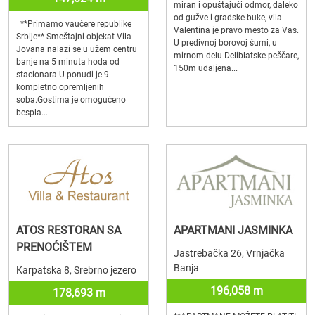
miran i opuštajući odmor, daleko
od gužve i gradske buke, vila
**Primamo vaučere republike
Valentina je pravo mesto za Vas.
Srbije** Smeštajni objekat Vila
U predivnoj borovoj šumi, u
Jovana nalazi se u užem centru
mirnom delu Deliblatske peščare,
banje na 5 minuta hoda od
150m udaljena...
stacionara.U ponudi je 9
kompletno opremljenih
soba.Gostima je omogućeno
bespla...
ATOS RESTORAN SA
APARTMANI JASMINKA
PRENOĆIŠTEM
Jastrebačka 26, Vrnjačka
Banja
Karpatska 8, Srebrno jezero
196,058 m
178,693 m