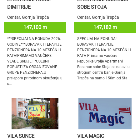
DIMITRIJE
SOBE STOJA
Centar, Gornja Trepča
Centar, Gornja Trepča
147,100 m
147,182 m
***SPECIJALNA PONUDA 2026.
SPECIJALNA PONUDA!
GODINE***BORAVAK I TERAPIJE
BORAVAK I TERAPIJE
PENZIONERA NA 10 MESEČNIH
PENZIONERA NA 10 MESEČNIH
RATA!PRIMAMO VAUČERE
RATA Primamo vaučere
VLADE SRBIJE! POSEBNI
Republike Srbije Apartmani
POPUSTI ZA ORGANIZOVANE
Bosanac sobe Stoja se nalazi u
GRUPE PENZIONERA.U
strogom centru banje Gornja
prelepom prirodnom okruženju u
Trepča na samo 150m od Sta...
s...
VILA SUNCE
VILA MAGIC