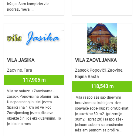
ležaja. Sam kompleks vile
podrazumeva i...
VILA JASIKA
VILA ZAOVLJANKA
Zaovine, Tara
Zaseok Popovići, Zaovine,
Bajina Bašta
117,905 m
118,543 m
Vila se nalaze u Zaovinama -
zaseok Popovići na planini Tari.
Vila raspolaže sa:- dnevnim
U neposrednoj blizini jezera
boravkom sa kuhinjom- dve
Spajići i na 1 km od velikog
spavaće sobe- kupatilomObjekat
Zaovljanskog jezera, što ove
je površine 50 m2 (prizemlje
objekte čini još ekskluzivnijim. To
30m2 i sprat 20) i raspolaže -
je idealno mes...
jednom sobom sa proširenim
ležajem, jednom sa prošire...