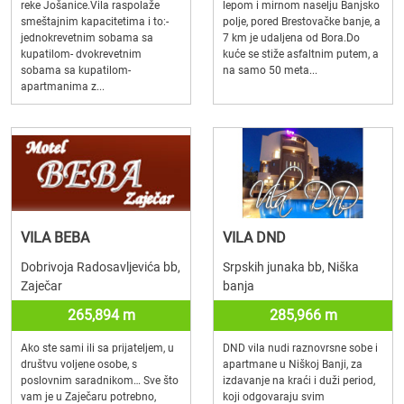
reke Jošanice.Vila raspolaže
lepom i mirnom naselju Banjsko
smeštajnim kapacitetima i to:-
polje, pored Brestovačke banje, a
jednokrevetnim sobama sa
7 km je udaljena od Bora.Do
kupatilom- dvokrevetnim
kuće se stiže asfaltnim putem, a
sobama sa kupatilom-
na samo 50 meta...
apartmanima z...
VILA BEBA
VILA DND
Dobrivoja Radosavljevića bb,
Srpskih junaka bb, Niška
Zaječar
banja
265,894 m
285,966 m
Ako ste sami ili sa prijateljem, u
DND vila nudi raznovrsne sobe i
društvu voljene osobe, s
apartmane u Niškoj Banji, za
poslovnim saradnikom… Sve što
izdavanje na kraći i duži period,
vam je u Zaječaru potrebno,
koji odgovaraju svim