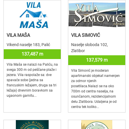
VILA MAŠA
VILA SIMOVIĆ
Vikend naselje 183, Palić
Naselje sloboda 102,
Zlatibor
137,487 m
137,579 m
Vila Maša se nalazi na Paliću, na
svega 300 m od peščane plaže i
Vila Simović je moderan
jezera. Vila raspolaže sa: dve
apartmanski objekat namenjen
spavaće sobe (jedna sa
za odmor njenih
francuskim ležajem, druga sa tri
posetilaca.Nalazi se na oko
ležaja) dnevnim boravkom sa
700m od centra naselja, na
ugaonom garnitu...
osunčanom, rezidencijalnom
delu Zlatibora. Udaljena je od
centra tek koliko...