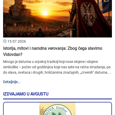
15.07.2026
Istorija, mitovi i narodna verovanja: Zbog čega slavimo
Vidovdan?
Mnogo je datuma u srpskoj tradiciji koji nose slojeve i slojeve
simbolike – počev od godišnjica koje nas sete na ratna stradanja, pa
do slava, svetaca i drugih, hrišćanima značajnih, „crvenih“ datuma....
Detaljnije...
IZDVAJAMO U AVGUSTU