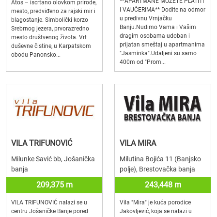
**APARTMANE MOŽETE PLATITI
Atos – iscrtano olovkom prirode,
I VAUČERIMA** Dođite na odmor
mesto, predviđeno za rajski mir i
u predivnu Vrnjačku
blagostanje. Simbolički korzo
Banju.Nudimo Vama i Vašim
Srebrnog jezera, prvorazredno
dragim osobama udoban i
mesto društvenog života. Vrt
prijatan smeštaj u apartmanima
duševne čistine, u Karpatskom
"Jasminka".Udaljeni su samo
obodu Panonsko...
400m od "Prom...
VILA TRIFUNOVIĆ
VILA MIRA
Milunke Savić bb, Jošanička
Milutina Bojića 11 (Banjsko
banja
polje), Brestovačka banja
209,375 m
243,448 m
VILA TRIFUNOVIĆ nalazi se u
Vila "Mira" je kuća porodice
centru Jošaničke Banje pored
Jakovljević, koja se nalazi u