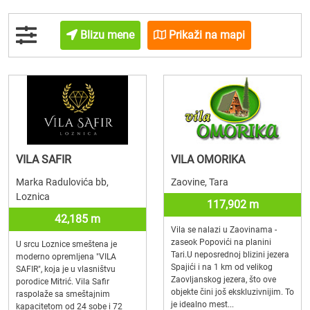
Blizu mene
Prikaži na mapi
VILA SAFIR
VILA OMORIKA
Marka Radulovića bb,
Zaovine, Tara
Loznica
117,902 m
42,185 m
Vila se nalazi u Zaovinama -
zaseok Popovići na planini
U srcu Loznice smeštena je
Tari.U neposrednoj blizini jezera
moderno opremljena "VILA
Spajići i na 1 km od velikog
SAFIR", koja je u vlasništvu
Zaovljanskog jezera, što ove
porodice Mitrić. Vila Safir
objekte čini još ekskluzivnijim. To
raspolaže sa smeštajnim
je idealno mest...
kapacitetom od 24 sobe i 72