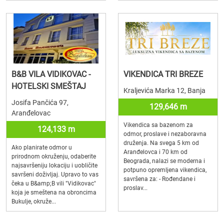
B&B VILA VIDIKOVAC -
VIKENDICA TRI BREZE
HOTELSKI SMEŠTAJ
Kraljevića Marka 12, Banja
Josifa Pančića 97,
129,646 m
Aranđelovac
Vikendica sa bazenom za
124,133 m
odmor, proslave i nezaboravna
druženja. Na svega 5 km od
Ako planirate odmor u
Aranđelovca i 70 km od
prirodnom okruženju, odaberite
Beograda, nalazi se moderna i
najsavršeniju lokaciju i uobličite
potpuno opremljena vikendica,
savršeni doživljaj. Upravo to vas
savršena za: - Rođendane i
čeka u B&amp;B vili "Vidikovac"
proslav...
koja je smeštena na obroncima
Bukulje, okruže...