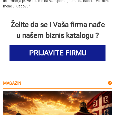
Informacija je sve, tu smo da Vam pomognemo da nađete "vile blizu
mene u Kladovu".
Želite da se i Vaša firma nađe
u našem biznis katalogu ?
PRIJAVITE FIRMU
MAGAZIN