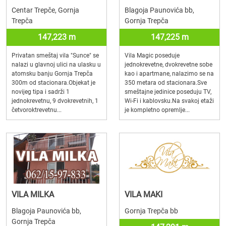
Centar Trepče, Gornja
Blagoja Paunovića bb,
Trepča
Gornja Trepča
147,223 m
147,225 m
Privatan smeštaj vila "Sunce" se
Vila Magic poseduje
nalazi u glavnoj ulici na ulasku u
jednokrevetne, dvokrevetne sobe
atomsku banju Gornja Trepča
kao i apartmane, nalazimo se na
300m od stacionara.Objekat je
350 metara od stacionara.Sve
novijeg tipa i sadrži 1
smeštajne jedinice poseduju TV,
jednokrevetnu, 9 dvokrevetnih, 1
Wi-Fi i kablovsku.Na svakoj etaži
četvoroktrevetnu...
je kompletno opremlje...
VILA MILKA
VILA MAKI
Blagoja Paunovića bb,
Gornja Trepča bb
Gornja Trepča