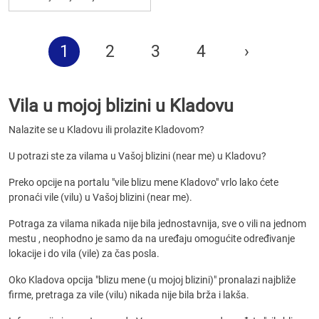
1
2
3
4
›
Vila u mojoj blizini u Kladovu
Nalazite se u Kladovu ili prolazite Kladovom?
U potrazi ste za vilama u Vašoj blizini (near me) u Kladovu?
Preko opcije na portalu "vile blizu mene Kladovo" vrlo lako ćete
pronaći vile (vilu) u Vašoj blizini (near me).
Potraga za vilama nikada nije bila jednostavnija, sve o vili na jednom
mestu , neophodno je samo da na uređaju omogućite određivanje
lokacije i do vila (vile) za čas posla.
Oko Kladova opcija "blizu mene (u mojoj blizini)" pronalazi najbliže
firme, pretraga za vile (vilu) nikada nije bila brža i lakša.