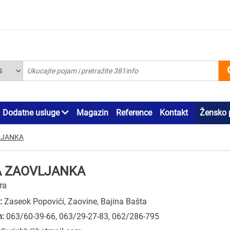
Dodatne usluge
Magazin
Reference
Kontakt
Žensko 
LJANKA
A ZAOVLJANKA
ra
:
Zaseok Popovići, Zaovine, Bajina Bašta
n:
063/60-39-66
,
063/29-27-83
,
062/286-795