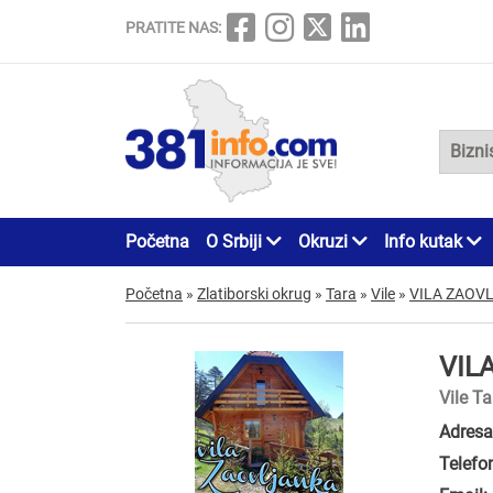
PRATITE NAS:
Početna
O Srbiji
Okruzi
Info kutak
Početna
»
Zlatiborski okrug
»
Tara
»
Vile
»
VILA ZAOV
VIL
Vile Ta
Adresa
Telefo