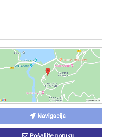
Navigacija
Pošaljite poruku