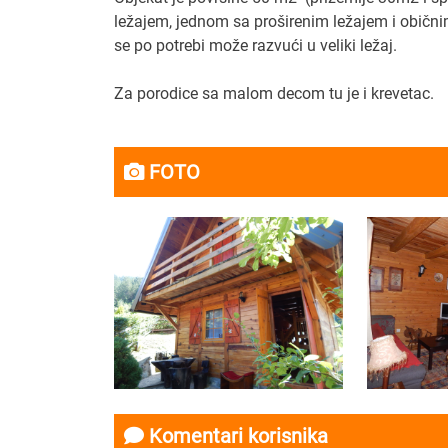
ležajem, jednom sa proširenim ležajem i običn
se po potrebi može razvući u veliki ležaj.
Za porodice sa malom decom tu je i krevetac.
FOTO
Komentari korisnika