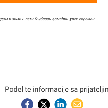
редом и зими и лети.Љубазан домаћин ,увек спреман
Podelite informacije sa prijatelj