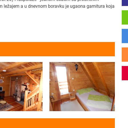
im ležajem a u dnevnom boravku je ugaona garnitura koja