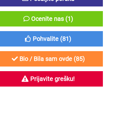
Ocenite nas (1)
Pohvalite (
81
)
Bio / Bila sam ovde (
85
)
Prijavite grešku!