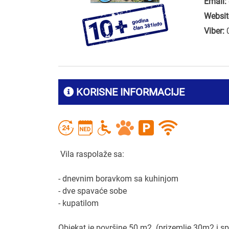
Email:
Websit
Viber:
KORISNE INFORMACIJE
Vila raspolaže sa:
- dnevnim boravkom sa kuhinjom
- dve spavaće sobe
- kupatilom
Objekat je površine 50 m2 (prizemlje 30m2 i sp