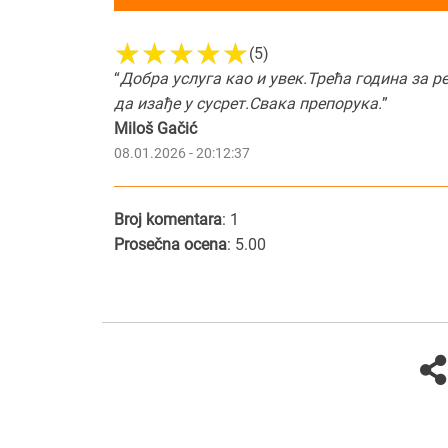
(5)
“
Добра услуга као и увек.Трећа година за 
да изађе у сусрет.Свака препорука.
”
Miloš Gačić
08.01.2026 - 20:12:37
Broj komentara
: 1
Prosečna ocena
: 5.00