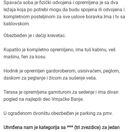
Spavaća soba je fizički odvojena i opremljena je sa dva
ležaja koja po potrebi mogu da budu spojena ili odvojena i
kompletnom posteljinom za sve uslove boravka.Ima i tv sa
kablovskom.
Obezbeđen je i dečiji krevetac.
Kupatilo je kompletno opremljeno, ima tuš kabinu, veš
mašinu, fen za kosu.
Hodnik je opremljen gardoroberom, usisivačem, peglom,
daskom za peglanje i žicom za sušenje veša.
Terasa je opremljena garniturom za sedenje i ima divan
pogled na najlepši deo Vrnjačke Banje.
U ograđenom dvorištu obezbeđen je parking za pmv.
Utvrđena nam je kategorija sa *** (tri zvezdice) za jedan