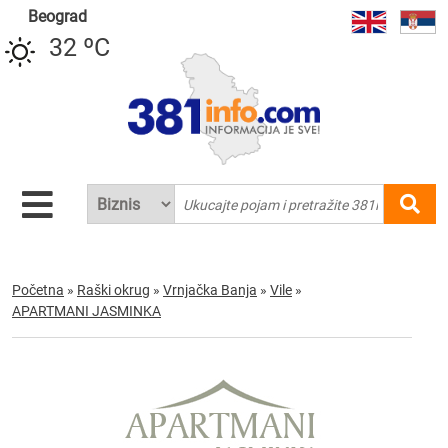
Beograd
32 ºC
Početna
»
Raški okrug
»
Vrnjačka Banja
»
Vile
»
APARTMANI JASMINKA