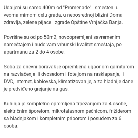
Udaljeni su samo 400m od "Promenade" i smešteni u
veoma mirnom delu grada, u neposrednoj blizini Doma
zdravlja, zelene pijace i zgrade Opštine Vrnjačka Banja.
Površine su od po 50m2, novoopremljeni savremenim
nameštajem i nude vam vrhunski kvalitet smeštaja, po
apartmanu za 2 do 4 osobe.
Soba za dnevni boravak je opremljena ugaonom garniturom
na razvlačenje ili dvosedom i foteljom na rasklapanje, i
DVD, internet, kablovska, klimatizovan je, a za hladnije dane
je predviđeno grejanje na gas.
Kuhinja je kompletno opremljena trpezarijom za 4 osobe,
električnim šporetom, mikrotalasnom pećnicom, frižiderom
sa hladnjakom i kompletnim priborom i posuđem za 6
osoba.