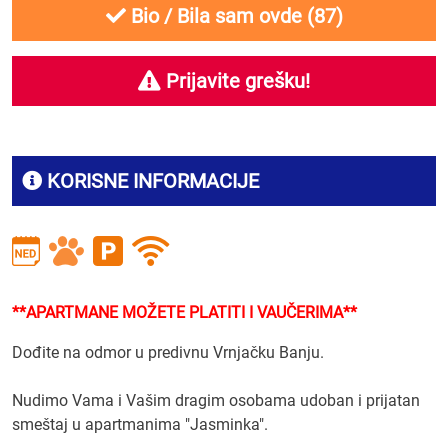
Bio / Bila sam ovde (
87
)
Prijavite grešku!
KORISNE INFORMACIJE
**APARTMANE MOŽETE PLATITI I VAUČERIMA**
Dođite na odmor u predivnu Vrnjačku Banju.
Nudimo Vama i Vašim dragim osobama udoban i prijatan
smeštaj u apartmanima "Jasminka".