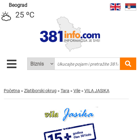
Beograd
25 ºC
Početna
»
Zlatiborski okrug
»
Tara
»
Vile
»
VILA JASIKA