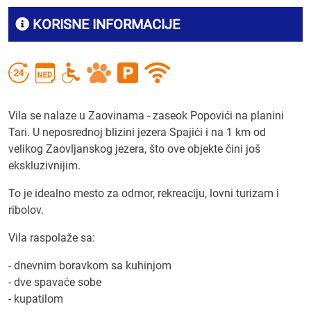
KORISNE INFORMACIJE
Vila se nalaze u Zaovinama - zaseok Popovići na planini
Tari. U neposrednoj blizini jezera Spajići i na 1 km od
velikog Zaovljanskog jezera, što ove objekte čini još
ekskluzivnijim.
To je idealno mesto za odmor, rekreaciju, lovni turizam i
ribolov.
Vila raspolaže sa:
- dnevnim boravkom sa kuhinjom
- dve spavaće sobe
- kupatilom