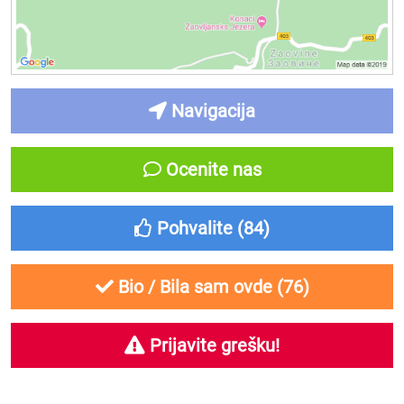
Navigacija
Ocenite nas
Pohvalite (
84
)
Bio / Bila sam ovde (
76
)
Prijavite grešku!