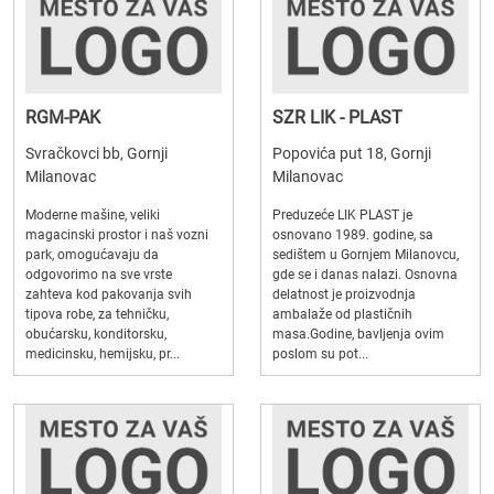
RGM-PAK
SZR LIK - PLAST
Svračkovci bb, Gornji
Popovića put 18, Gornji
Milanovac
Milanovac
Moderne mašine, veliki
Preduzeće LIK PLAST je
magacinski prostor i naš vozni
osnovano 1989. godine, sa
park, omogućavaju da
sedištem u Gornjem Milanovcu,
odgovorimo na sve vrste
gde se i danas nalazi. Osnovna
zahteva kod pakovanja svih
delatnost je proizvodnja
tipova robe, za tehničku,
ambalaže od plastičnih
obućarsku, konditorsku,
masa.Godine, bavljenja ovim
medicinsku, hemijsku, pr...
poslom su pot...