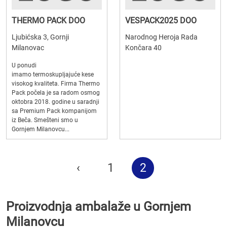
THERMO PACK DOO
VESPACK2025 DOO
Ljubićska 3, Gornji
Narodnog Heroja Rada
Milanovac
Končara 40
U ponudi
imamo termoskupljajuće kese
visokog kvaliteta. Firma Thermo
Pack počela je sa radom osmog
oktobra 2018. godine u saradnji
sa Premium Pack kompanijom
iz Beča. Smešteni smo u
Gornjem Milanovcu...
‹
1
2
Proizvodnja ambalaže u Gornjem
Milanovcu