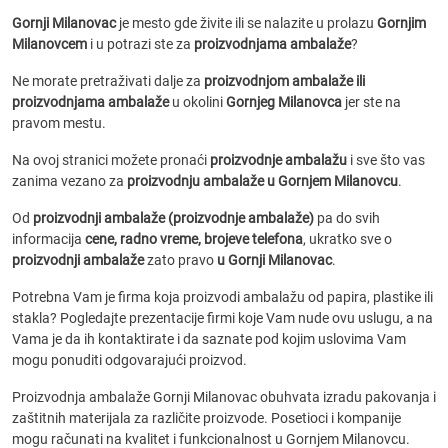
Gornji Milanovac
je mesto gde živite ili se nalazite u prolazu
Gornjim
Milanovcem
i u potrazi ste za
proizvodnjama ambalaže
?
Ne morate pretraživati dalje za
proizvodnjom ambalaže ili
proizvodnjama ambalaže
u okolini
Gornjeg Milanovca
jer ste na
pravom mestu.
Na ovoj stranici možete pronaći
proizvodnje ambalažu
i sve što vas
zanima vezano za
proizvodnju ambalaže u Gornjem Milanovcu
.
Od
proizvodnji ambalaže (proizvodnje ambalaže)
pa do svih
informacija
cene, radno vreme, brojeve telefona
, ukratko sve o
proizvodnji ambalaže
zato pravo
u Gornji Milanovac
.
Potrebna Vam je firma koja proizvodi ambalažu od papira, plastike ili
stakla? Pogledajte prezentacije firmi koje Vam nude ovu uslugu, a na
Vama je da ih kontaktirate i da saznate pod kojim uslovima Vam
mogu ponuditi odgovarajući proizvod.
Proizvodnja ambalaže Gornji Milanovac obuhvata izradu pakovanja i
zaštitnih materijala za različite proizvode. Posetioci i kompanije
mogu računati na kvalitet i funkcionalnost u Gornjem Milanovcu.