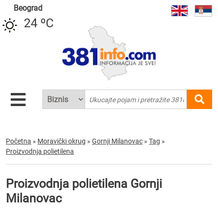
Beograd
24 ºC
Početna
»
Moravički okrug
»
Gornji Milanovac
»
Tag
»
Proizvodnja polietilena
Proizvodnja polietilena Gornji
Milanovac