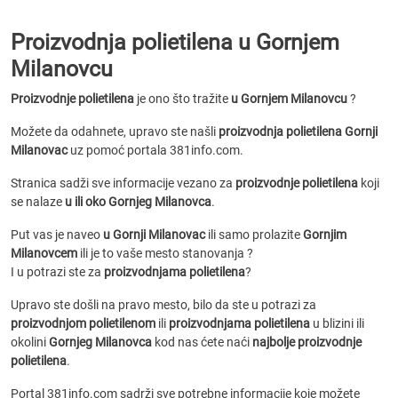
Proizvodnja polietilena u Gornjem
Milanovcu
Proizvodnje polietilena
je ono što tražite
u Gornjem Milanovcu
?
Možete da odahnete, upravo ste našli
proizvodnja polietilena Gornji
Milanovac
uz pomoć portala 381info.com.
Stranica sadži sve informacije vezano za
proizvodnje polietilena
koji
se nalaze
u ili oko Gornjeg Milanovca
.
Put vas je naveo
u Gornji Milanovac
ili samo prolazite
Gornjim
Milanovcem
ili je to vaše mesto stanovanja ?
I u potrazi ste za
proizvodnjama polietilena
?
Upravo ste došli na pravo mesto, bilo da ste u potrazi za
proizvodnjom polietilenom
ili
proizvodnjama polietilena
u blizini ili
okolini
Gornjeg Milanovca
kod nas ćete naći
najbolje proizvodnje
polietilena
.
Portal 381info.com sadrži sve potrebne informacije koje možete