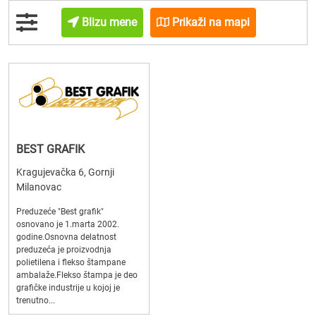
Blizu mene
Prikaži na mapi
BEST GRAFIK
Kragujevačka 6, Gornji
Milanovac
Preduzeće "Best grafik"
osnovano je 1.marta 2002.
godine.Osnovna delatnost
preduzeća je proizvodnja
polietilena i flekso štampane
ambalaže.Flekso štampa je deo
grafičke industrije u kojoj je
trenutno...