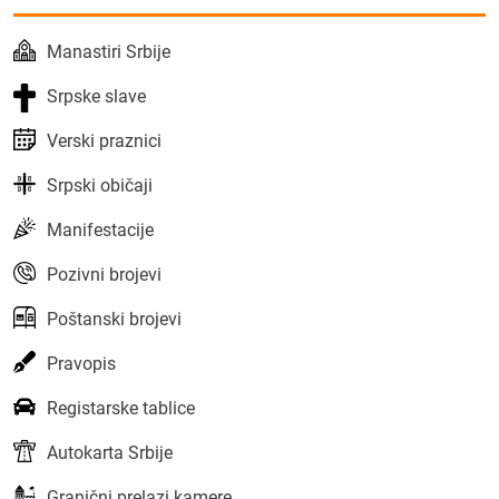
Manastiri Srbije
Srpske slave
Verski praznici
Srpski običaji
Manifestacije
Pozivni brojevi
Poštanski brojevi
Pravopis
Registarske tablice
Autokarta Srbije
Granični prelazi kamere