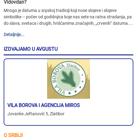
Vidovdan?
Mnogo je datuma u srpskoj tradiciji koji nose slojeve i slojeve
simbolike – počev od godišnjica koje nas sete na ratna stradanja, pa
do slava, svetaca i drugih, hrišćanima značajnih, „crvenih“ datuma....
Detaljnije...
IZDVAJAMO U AVGUSTU
VILA BOROVA I AGENCIJA MIROS
Jovanke Jeftanović 5, Zlatibor
O SRBIJI