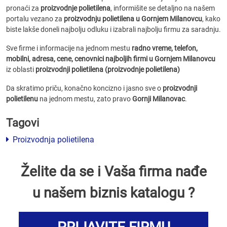
pronaći za
proizvodnje polietilena
, informišite se detaljno na našem
portalu vezano za
proizvodnju polietilena u Gornjem Milanovcu
, kako
biste lakše doneli najbolju odluku i izabrali najbolju firmu za saradnju.
Sve firme i informacije na jednom mestu
radno vreme, telefon,
mobilni, adresa, cene, cenovnici
najboljih firmi u Gornjem Milanovcu
iz oblasti
proizvodnji polietilena (proizvodnje polietilena)
Da skratimo priču, konačno koncizno i jasno sve o
proizvodnji
polietilenu
na jednom mestu, zato pravo
Gornji Milanovac
.
Tagovi
Proizvodnja polietilena
Želite da se i Vaša firma nađe
u našem biznis katalogu ?