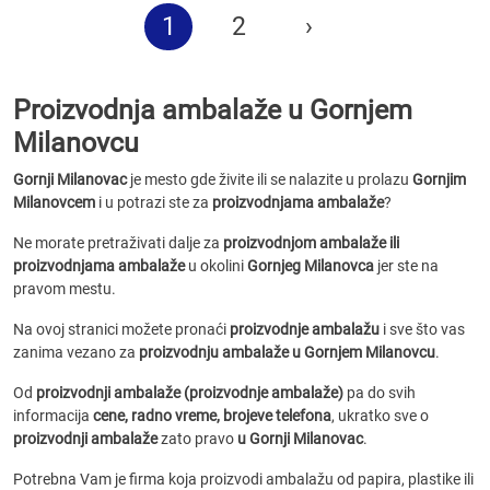
1
2
›
Proizvodnja ambalaže u Gornjem
Milanovcu
Gornji Milanovac
je mesto gde živite ili se nalazite u prolazu
Gornjim
Milanovcem
i u potrazi ste za
proizvodnjama ambalaže
?
Ne morate pretraživati dalje za
proizvodnjom ambalaže ili
proizvodnjama ambalaže
u okolini
Gornjeg Milanovca
jer ste na
pravom mestu.
Na ovoj stranici možete pronaći
proizvodnje ambalažu
i sve što vas
zanima vezano za
proizvodnju ambalaže u Gornjem Milanovcu
.
Od
proizvodnji ambalaže (proizvodnje ambalaže)
pa do svih
informacija
cene, radno vreme, brojeve telefona
, ukratko sve o
proizvodnji ambalaže
zato pravo
u Gornji Milanovac
.
Potrebna Vam je firma koja proizvodi ambalažu od papira, plastike ili