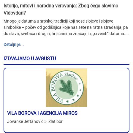
Istorija, mitovi i narodna verovanja: Zbog čega slavimo
Vidovdan?
Mnogo je datuma u srpskoj tradiciji koji nose slojeve i slojeve
simbolike – počev od godišnjica koje nas sete na ratna stradanja, pa
do slava, svetaca i drugih, hrišćanima značajnih, „crvenih“ datuma....
Detaljnije...
IZDVAJAMO U AVGUSTU
VILA BOROVA I AGENCIJA MIROS
Jovanke Jeftanović 5, Zlatibor