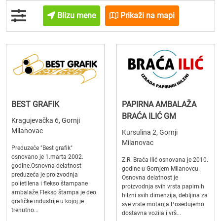
Blizu mene
Prikaži na mapi
BEST GRAFIK
PAPIRNA AMBALAŽA
BRAĆA ILIĆ GM
Kragujevačka 6, Gornji
Milanovac
Kursulina 2, Gornji
Milanovac
Preduzeće "Best grafik"
osnovano je 1.marta 2002.
Z.R. Braća Ilić osnovana je 2010.
godine.Osnovna delatnost
godine u Gornjem Milanovcu.
preduzeća je proizvodnja
Osnovna delatnost je
polietilena i flekso štampane
proizvodnja svih vrsta papirnih
ambalaže.Flekso štampa je deo
hilzni svih dimenzija, debljina za
grafičke industrije u kojoj je
sve vrste motanja.Posedujemo
trenutno...
dostavna vozila i vrš...