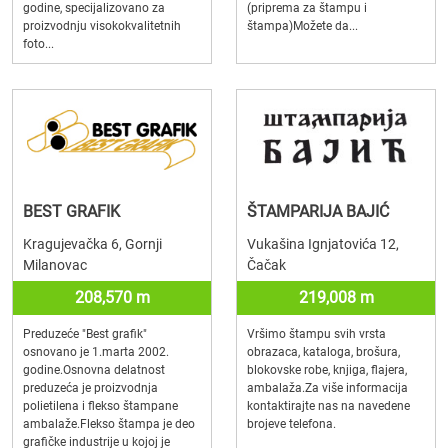
godine, specijalizovano za
(priprema za štampu i
proizvodnju visokokvalitetnih
štampa)Možete da...
foto...
BEST GRAFIK
ŠTAMPARIJA BAJIĆ
Kragujevačka 6, Gornji
Vukašina Ignjatovića 12,
Milanovac
Čačak
208,570 m
219,008 m
Preduzeće "Best grafik"
Vršimo štampu svih vrsta
osnovano je 1.marta 2002.
obrazaca, kataloga, brošura,
godine.Osnovna delatnost
blokovske robe, knjiga, flajera,
preduzeća je proizvodnja
ambalaža.Za više informacija
polietilena i flekso štampane
kontaktirajte nas na navedene
ambalaže.Flekso štampa je deo
brojeve telefona.
grafičke industrije u kojoj je