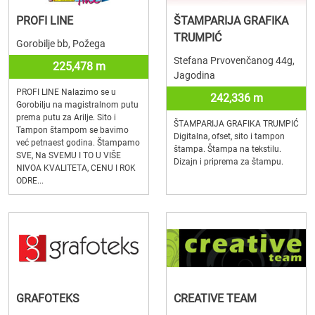
PROFI LINE
ŠTAMPARIJA GRAFIKA
TRUMPIĆ
Gorobilje bb, Požega
Stefana Prvovenčanog 44g,
225,478 m
Jagodina
PROFI LINE Nalazimo se u
242,336 m
Gorobilju na magistralnom putu
prema putu za Arilje. Sito i
ŠTAMPARIJA GRAFIKA TRUMPIĆ
Tampon štampom se bavimo
Digitalna, ofset, sito i tampon
već petnaest godina. Štampamo
štampa. Štampa na tekstilu.
SVE, Na SVEMU I TO U VIŠE
Dizajn i priprema za štampu.
NIVOA KVALITETA, CENU I ROK
ODRE...
GRAFOTEKS
CREATIVE TEAM