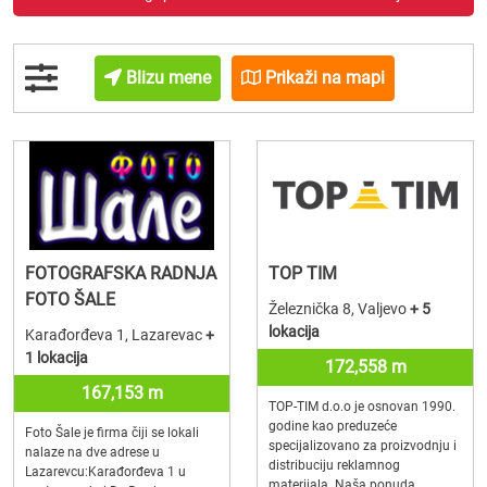
Blizu mene
Prikaži na mapi
FOTOGRAFSKA RADNJA
TOP TIM
FOTO ŠALE
Železnička 8, Valjevo
+ 5
lokacija
Karađorđeva 1, Lazarevac
+
1 lokacija
172,558 m
167,153 m
TOP-TIM d.o.o je osnovan 1990.
godine kao preduzeće
Foto Šale je firma čiji se lokali
specijalizovano za proizvodnju i
nalaze na dve adrese u
distribuciju reklamnog
Lazarevcu:Karađorđeva 1 u
materijala. Naša ponuda