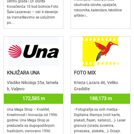
centru grada i Dr. Đorđa
obuhvata olovke, upaljače,
Kovačevića 10 kod bolnice.Foto
rokovnike, kalendare, tekstilne
Šale Lazarevac – već 4 decenije
artikle i...
sa Vama!Bavimo se uslužnim
po...
KNJIŽARA UNA
FOTO MIX
Vladike Nikolaja 35a, lamela
Kneza Lazara 46, Veliko
b, Valjevo
Gradište
172,585 m
188,173 m
Una Mega Shop – Kvalitet,
- Fotografije sa svih medija -
Kreativnost i Inovacija od 1996.
Digitalna štampa (vizit karte,
godine. Una Mega Shop je
plakati, flajeri, katalozi,...)- Laser
preduzeće sa dugogodišnjom
gravura (izrada suvenira,
tradicijom, osnovano 1996.
privezaka, plaketa,...)- Dizajn