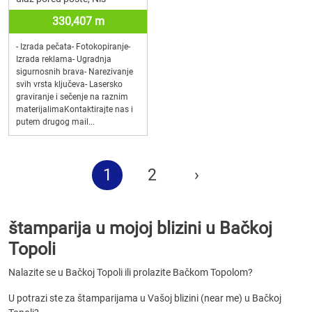
330,407 m
- Izrada pečata- Fotokopiranje-
Izrada reklama- Ugradnja
sigurnosnih brava- Narezivanje
svih vrsta ključeva- Lasersko
graviranje i sečenje na raznim
materijalimaKontaktirajte nas i
putem drugog mail...
1
2
›
štamparija u mojoj blizini u Bačkoj
Topoli
Nalazite se u Bačkoj Topoli ili prolazite Bačkom Topolom?
U potrazi ste za štamparijama u Vašoj blizini (near me) u Bačkoj