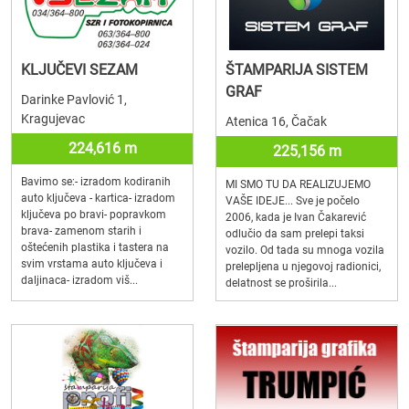
KLJUČEVI SEZAM
ŠTAMPARIJA SISTEM
GRAF
Darinke Pavlović 1,
Kragujevac
Atenica 16, Čačak
224,616 m
225,156 m
Bavimo se:- izradom kodiranih
MI SMO TU DA REALIZUJEMO
auto ključeva - kartica- izradom
VAŠE IDEJE... Sve je počelo
ključeva po bravi- popravkom
2006, kada je Ivan Čakarević
brava- zamenom starih i
odlučio da sam prelepi taksi
oštećenih plastika i tastera na
vozilo. Od tada su mnoga vozila
svim vrstama auto ključeva i
prelepljena u njegovoj radionici,
daljinaca- izradom viš...
delatnost se proširila...