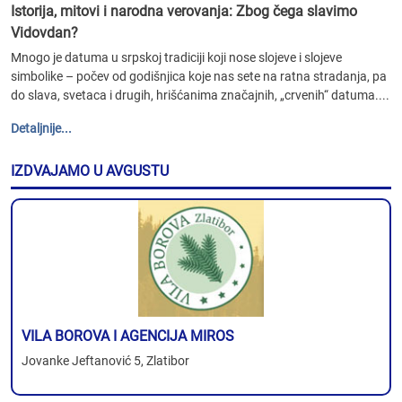
Istorija, mitovi i narodna verovanja: Zbog čega slavimo
Vidovdan?
Mnogo je datuma u srpskoj tradiciji koji nose slojeve i slojeve
simbolike – počev od godišnjica koje nas sete na ratna stradanja, pa
do slava, svetaca i drugih, hrišćanima značajnih, „crvenih“ datuma....
Detaljnije...
IZDVAJAMO U AVGUSTU
VILA BOROVA I AGENCIJA MIROS
Jovanke Jeftanović 5, Zlatibor