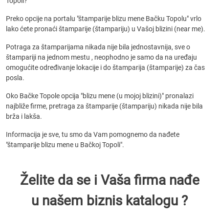
Topoli?
Preko opcije na portalu "štamparije blizu mene Bačku Topolu" vrlo
lako ćete pronaći štamparije (štampariju) u Vašoj blizini (near me).
Potraga za štamparijama nikada nije bila jednostavnija, sve o
štampariji na jednom mestu , neophodno je samo da na uređaju
omogućite određivanje lokacije i do štamparija (štamparije) za čas
posla.
Oko Bačke Topole opcija "blizu mene (u mojoj blizini)" pronalazi
najbliže firme, pretraga za štamparije (štampariju) nikada nije bila
brža i lakša.
Informacija je sve, tu smo da Vam pomognemo da nađete
"štamparije blizu mene u Bačkoj Topoli".
Želite da se i Vaša firma nađe
u našem biznis katalogu ?