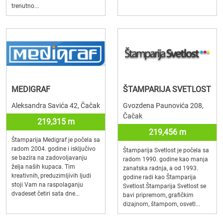
trenutno...
MEDIGRAF
ŠTAMPARIJA SVETLOST
Aleksandra Savića 42, Čačak
Gvozdena Paunovića 208,
Čačak
219,315 m
219,456 m
Štamparija Medigraf je počela sa
radom 2004. godine i isključivo
Štamparija Svetlost je počela sa
se bazira na zadovoljavanju
radom 1990. godine kao manja
želja naših kupaca. Tim
zanatska radnja, a od 1993.
kreativnih, preduzimljivih ljudi
godine radi kao Štamparija
stoji Vam na raspolaganju
Svetlost.Štamparija Svetlost se
dvadeset četiri sata dne...
bavi pripremom, grafičkim
dizajnom, štampom, osvetl...