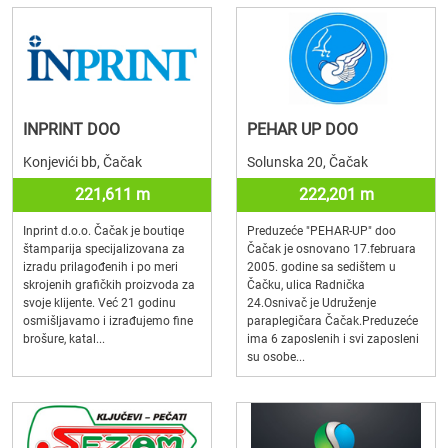
INPRINT DOO
PEHAR UP DOO
Konjevići bb, Čačak
Solunska 20, Čačak
221,611 m
222,201 m
Inprint d.o.o. Čačak je boutiqe
Preduzeće "PEHAR-UP" doo
štamparija specijalizovana za
Čačak je osnovano 17.februara
izradu prilagođenih i po meri
2005. godine sa sedištem u
skrojenih grafičkih proizvoda za
Čačku, ulica Radnička
svoje klijente. Već 21 godinu
24.Osnivač je Udruženje
osmišljavamo i izrađujemo fine
paraplegičara Čačak.Preduzeće
brošure, katal...
ima 6 zaposlenih i svi zaposleni
su osobe...