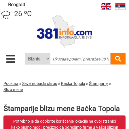
Beograd
26 ºC
Početna
»
Severnobački okrug
»
Bačka Topola
»
Štamparije
»
Blizu mene
Štamparije blizu mene Bačka Topola
Potrebno je da odobrite korišćenje lokacije na ovoj stranici
kako bismo mogli precizno da odredimo firme u Vašoj blizini!