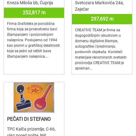
Kneza Miloša bb, Ćuprija
Svetozara Markovića 24a,
Zaječar
252,817 m
297,692 m
Firma Grafoteks je porodična
firma koja se prvenstveno bavi
CREATIVE TEAM je firma sa
štampanjem i proizvodnjom
dugogodišnjim iskustvom u
nalepnica. Poslujemo od 1994
domenu digitalne štampe,
kao pioniri u grafičkoj delatnosti
autografike i bredniranju
koje se jedni od retkih bave
poslovnih objekata. Koristeći
štampanjem nalepnica....
materijale renomiranih svetskih
proizvodja CREATIVE TEAM je
spreman...
PEČATI DI STEFANO
TPC Kalča prizemlje, C-66,
ulaz pored pošte, Niš