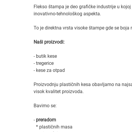
Flekso štampa je deo grafičke industrije u kojoj
inovativno-tehnološkog aspekta.
To je direktna vrsta visoke štampe gde se boja
Naši proizvodi:
- butik kese
- tregerice
- kese za otpad
Proizvodnju plastičnih kesa obavljamo na najs
visok kvalitet proizvoda.
Bavimo se:
-
preradom
* plastičnih masa