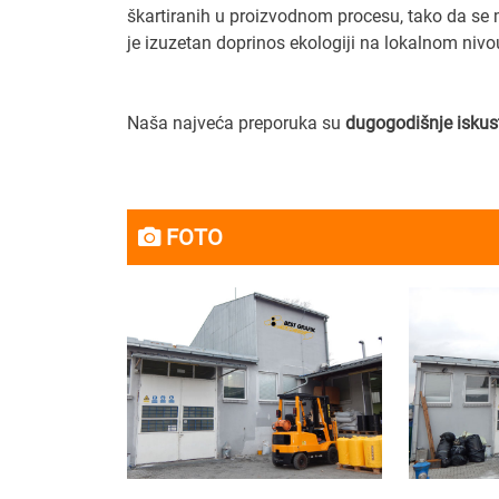
škartiranih u proizvodnom procesu, tako da se 
je izuzetan doprinos ekologiji na lokalnom nivo
Naša najveća preporuka su
dugogodišnje iskus
FOTO