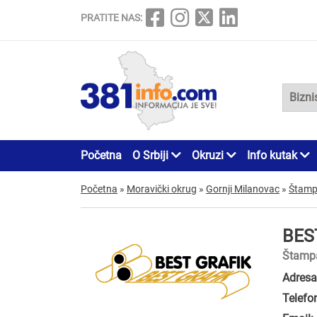
PRATITE NAS:
Početna
O Srbiji
Okruzi
Info kutak
Početna
»
Moravički okrug
»
Gornji Milanovac
»
Štamp
BES
Štampa
Adresa
Telefo