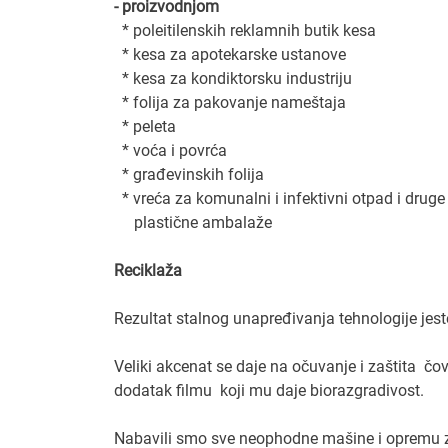
- proizvodnjom
* poleitilenskih reklamnih butik kesa
* kesa za apotekarske ustanove
* kesa za kondiktorsku industriju
* folija za pakovanje nameštaja
* peleta
* voća i povrća
* građevinskih folija
* vreća za komunalni i infektivni otpad i druge
plastične ambalaže
Reciklaža
Rezultat stalnog unapređivanja tehnologije jest
Veliki akcenat se daje na očuvanje i zaštita čov
dodatak filmu koji mu daje biorazgradivost.
Nabavili smo sve neophodne mašine i opremu za