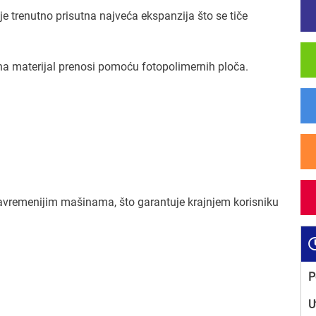
 je trenutno prisutna najveća ekspanzija što se tiče
 na materijal prenosi pomoću fotopolimernih ploča.
avremenijim mašinama, što garantuje krajnjem korisniku
P
U