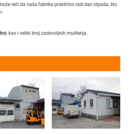
može reći da naša fabrika praktično radi bez otpada, što
u.
tvo
, kao i veliki broj zadovoljnih mušterija.