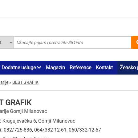
Dodatne usluge
Magazin
Reference
Kontakt
Žensko 
arije
»
BEST GRAFIK
T GRAFIK
rije Gornji Milanovac
:
Kragujevačka 6, Gornji Milanovac
n:
032/725-836
,
064/332-12-61
,
060/332-12-67