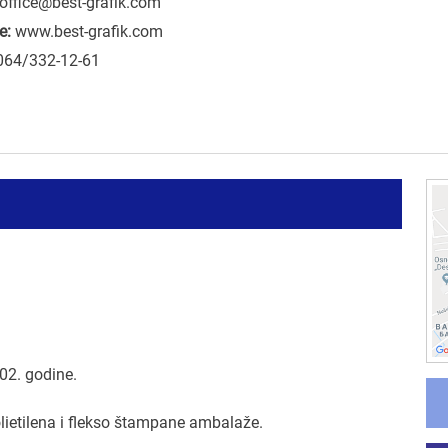
office@best-grafik.com
e:
www.best-grafik.com
064/332-12-61
02. godine.
lietilena i flekso štampane ambalaže.