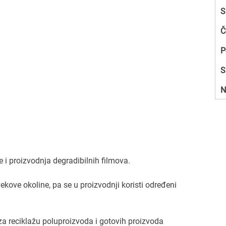
S
Č
P
S
N
e i proizvodnja degradibilnih filmova.
ekove okoline, pa se u proizvodnji koristi određeni
 reciklažu poluproizvoda i gotovih proizvoda