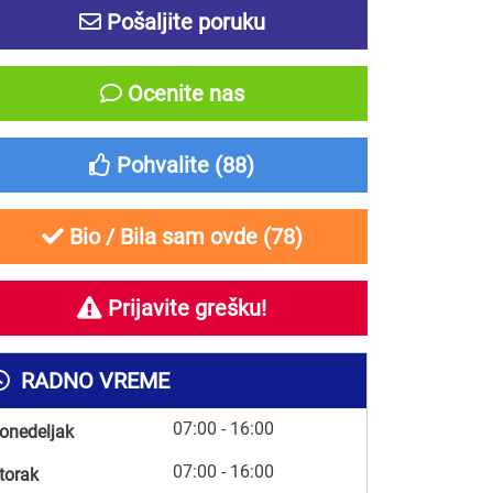
Pošaljite poruku
Ocenite nas
Pohvalite (
88
)
Bio / Bila sam ovde (
78
)
Prijavite grešku!
RADNO VREME
07:00 - 16:00
onedeljak
07:00 - 16:00
torak