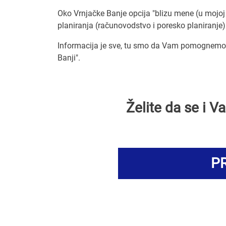
Oko Vrnjačke Banje opcija "blizu mene (u mojoj 
planiranja (računovodstvo i poresko planiranje) 
Informacija je sve, tu smo da Vam pomognemo d
Banji".
Želite da se i 
PR