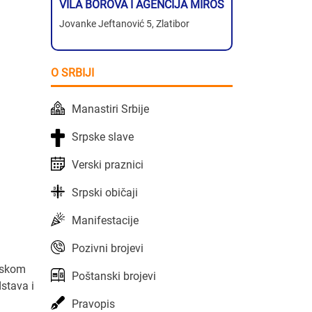
VILA BOROVA I AGENCIJA MIROS
Jovanke Jeftanović 5, Zlatibor
O SRBIJI
Manastiri Srbije
Srpske slave
Verski praznici
Srpski običaji
Manifestacije
Pozivni brojevi
reskom
Poštanski brojevi
stava i
Pravopis