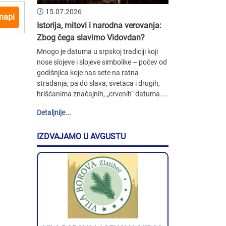
15.07.2026
mapi
Istorija, mitovi i narodna verovanja:
Zbog čega slavimo Vidovdan?
Mnogo je datuma u srpskoj tradiciji koji
nose slojeve i slojeve simbolike – počev od
godišnjica koje nas sete na ratna
stradanja, pa do slava, svetaca i drugih,
hrišćanima značajnih, „crvenih“ datuma....
Detaljnije...
IZDVAJAMO U AVGUSTU