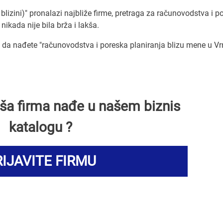
blizini)" pronalazi najbliže firme, pretraga za računovodstva i p
nikada nije bila brža i lakša.
a nađete "računovodstva i poreska planiranja blizu mene u Vr
Vaša firma nađe u našem biznis
katalogu ?
IJAVITE FIRMU