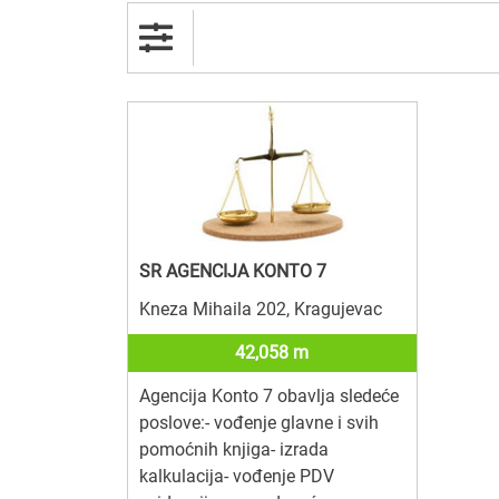
SR AGENCIJA KONTO 7
Kneza Mihaila 202, Kragujevac
42,058 m
Agencija Konto 7 obavlja sledeće
poslove:- vođenje glavne i svih
pomoćnih knjiga- izrada
kalkulacija- vođenje PDV