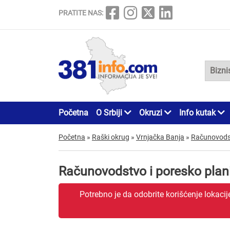
PRATITE NAS:
Početna
O Srbiji
Okruzi
Info kutak
Početna
»
Raški okrug
»
Vrnjačka Banja
»
Računovodst
Računovodstvo i poresko plan
Potrebno je da odobrite korišćenje lokaci