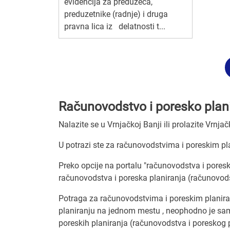
evidencija za preduzeća,
preduzetnike (radnje) i druga
pravna lica iz delatnosti t...
Računovodstvo i poresko planir
Nalazite se u Vrnjačkoj Banji ili prolazite Vrn
U potrazi ste za računovodstvima i poreskim pla
Preko opcije na portalu "računovodstva i poresk
računovodstva i poreska planiranja (računovodst
Potraga za računovodstvima i poreskim planiran
planiranju na jednom mestu , neophodno je sam
poreskih planiranja (računovodstva i poreskog p