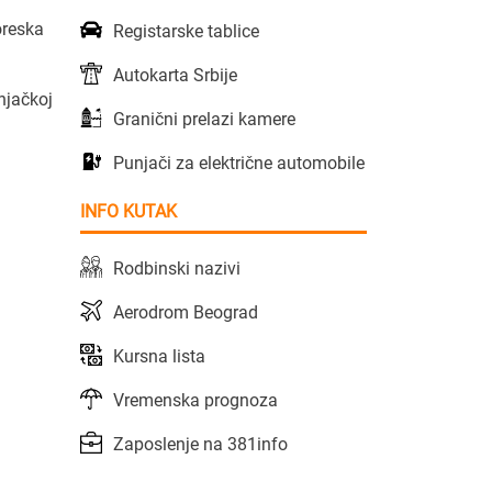
oreska
Registarske tablice
Autokarta Srbije
njačkoj
Granični prelazi kamere
Punjači za električne automobile
INFO KUTAK
Rodbinski nazivi
Aerodrom Beograd
Kursna lista
Vremenska prognoza
Zaposlenje na 381info