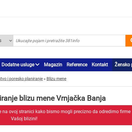
Dodatne usluge
Magazin
Reference
Kontakt
Žensko 
vo i poresko planiranje
»
Blizu mene
iranje blizu mene Vrnjačka Banja
je na ovoj stranici kako bismo mogli precizno da odredimo firme
Vašoj blizini!