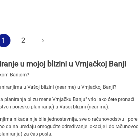
1
2
›
anje u mojoj blizini u Vrnjačkoj Banji
jačkom Banjom?
niranjima u Vašoj blizini (near me) u Vrnjačkoj Banji?
a planiranja blizu mene Vrnjačku Banju" vrlo lako ćete pronaći
vo i poresko planiranje) u Vašoj blizini (near me).
jima nikada nije bila jednostavnija, sve o računovodstvu i po
o da na uređaju omogućite određivanje lokacije i do računovod
laniranja) za čas posla.