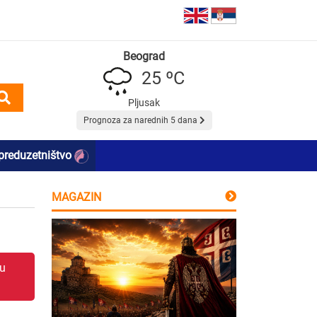
Beograd
25 ºC
Pljusak
Prognoza za narednih 5 dana
preduzetništvo
MAGAZIN
 u