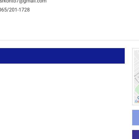
srkonto7@gmail.com
065/201-1728