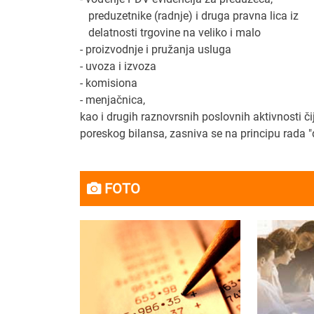
preduzetnike (radnje) i druga pravna lica iz
delatnosti trgovine na veliko i malo
- proizvodnje i pružanja usluga
- uvoza i izvoza
- komisiona
- menjačnica,
kao i drugih raznovrsnih poslovnih aktivnosti č
poreskog bilansa, zasniva se na principu rada "
FOTO