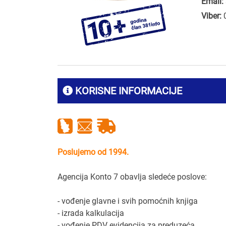
Email:
Viber:
KORISNE INFORMACIJE
Poslujemo od 1994.
Agencija Konto 7 obavlja sledeće poslove:
- vođenje glavne i svih pomoćnih knjiga
- izrada kalkulacija
- vođenje PDV evidencija za preduzeća,