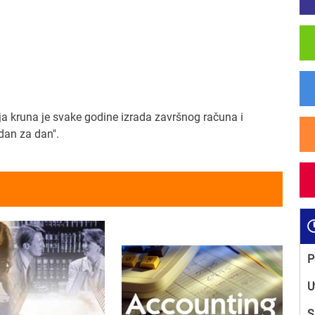
ija kruna je svake godine izrada završnog računa i
dan za dan".
P
U
S