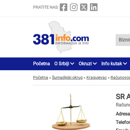
PRATITE NAS:
Početna
O Srbiji
Okruzi
Info kutak
Početna
»
Šumadijski okrug
»
Kragujevac
»
Računovods
SR 
Računo
Adresa
Telefo