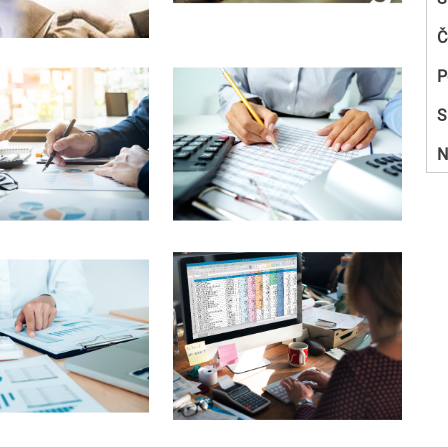
Č
P
S
N