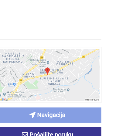
Navigacija
Pošaljite poruku