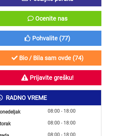
Ocenite nas
Pohvalite (
77
)
Bio / Bila sam ovde (
74
)
Prijavite grešku!
RADNO VREME
08:00 - 18:00
onedeljak
08:00 - 18:00
torak
08:00 - 18:00
reda