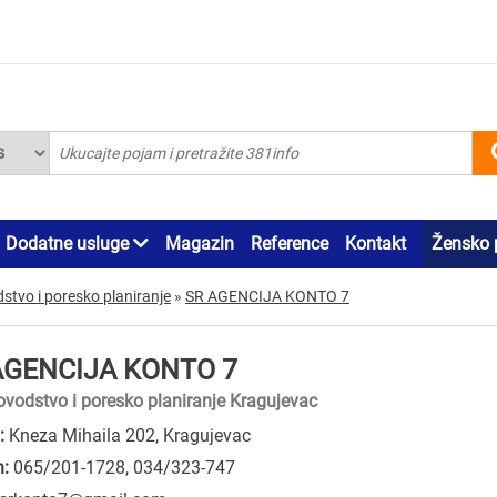
Dodatne usluge
Magazin
Reference
Kontakt
Žensko 
tvo i poresko planiranje
»
SR AGENCIJA KONTO 7
AGENCIJA KONTO 7
vodstvo i poresko planiranje Kragujevac
:
Kneza Mihaila 202, Kragujevac
n:
065/201-1728
,
034/323-747