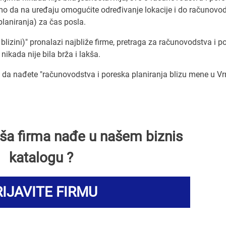
o da na uređaju omogućite određivanje lokacije i do računovod
laniranja) za čas posla.
blizini)" pronalazi najbliže firme, pretraga za računovodstva i p
nikada nije bila brža i lakša.
a nađete "računovodstva i poreska planiranja blizu mene u Vr
Vaša firma nađe u našem biznis
katalogu ?
IJAVITE FIRMU