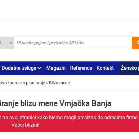
Dodatne usluge
Magazin
Reference
Kontakt
Žensko 
vo i poresko planiranje
»
Blizu mene
iranje blizu mene Vrnjačka Banja
je na ovoj stranici kako bismo mogli precizno da odredimo firme
Vašoj blizini!