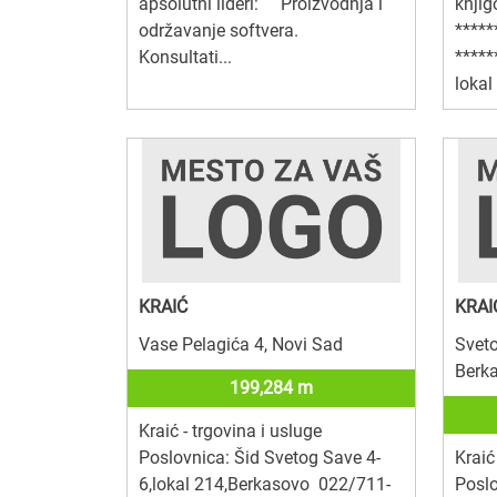
apsolutni lideri: Proizvodnja i
knji
održavanje softvera.
*****
Konsultati...
*****
lokal
KRAIĆ
KRAI
Vase Pelagića 4, Novi Sad
Sveto
Berka
199,284 m
Kraić - trgovina i usluge
Poslovnica: Šid Svetog Save 4-
Kraić
6,lokal 214,Berkasovo 022/711-
Poslo