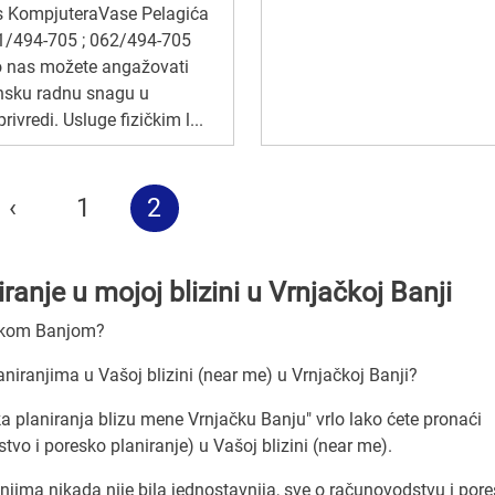
s KompjuteraVase Pelagića
1/494-705 ; 062/494-705
o nas možete angažovati
nsku radnu snagu u
privredi. Usluge fizičkim l...
‹
1
2
anje u mojoj blizini u Vrnjačkoj Banji
jačkom Banjom?
niranjima u Vašoj blizini (near me) u Vrnjačkoj Banji?
a planiranja blizu mene Vrnjačku Banju" vrlo lako ćete pronaći
vo i poresko planiranje) u Vašoj blizini (near me).
jima nikada nije bila jednostavnija, sve o računovodstvu i po