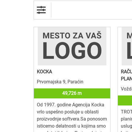
KOCKA
RAČU
PLAN
Prvomajska 9, Paraćin
Vožd
49,726 m
Od 1997. godine Agencija Kocka
vrlo uspešno posluje u oblasti
TROT
proizvodnje softvera.Sa ponosom
plani
isticemo delatnosti u kojima smo
uslug