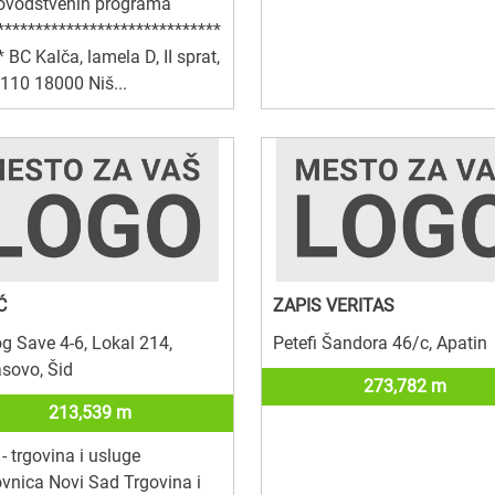
govodstvenih programa
*****************************
* BC Kalča, lamela D, II sprat,
 110 18000 Niš...
Ć
ZAPIS VERITAS
g Save 4-6, Lokal 214,
Petefi Šandora 46/c, Apatin
sovo, Šid
273,782 m
213,539 m
 - trgovina i usluge
vnica Novi Sad Trgovina i