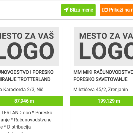
Blizu mene
Prikaži na 
NOVODSTVO I PORESKO
MM MIKI RAČUNOVODSTVO
IRANJE TROTTERLAND
PORESKO SAVETOVANJE
a Karađorđa 2/3, Niš
Miletićeva 45/2, Zrenjanin
87,946 m
199,129 m
TERLAND doo * Poresko
ranje * Računovodstvene
e * Distribucija