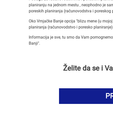
planiranju na jednom mestu , neophodno je sam
poreskih planiranja (računovodstva i poreskog p
Oko Vrnjačke Banje opcija "blizu mene (u mojoj 
planiranja (računovodstvo i poresko planiranje) 
Informacija je sve, tu smo da Vam pomognemo d
Banji".
Želite da se i 
PR