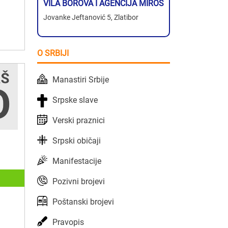
VILA BOROVA I AGENCIJA MIROS
Jovanke Jeftanović 5, Zlatibor
O SRBIJI
Manastiri Srbije
Srpske slave
Verski praznici
Srpski običaji
Manifestacije
Pozivni brojevi
Poštanski brojevi
Pravopis