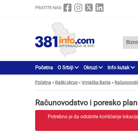
PRATITE NAS:
Početna
O Srbiji
Okruzi
Info kutak
Početna
»
Raški okrug
»
Vrnjačka Banja
»
Računovodst
Računovodstvo i poresko plan
Potrebno je da odobrite korišćenje lokaci