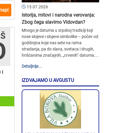
15.07.2026
mapi
Istorija, mitovi i narodna verovanja:
Zbog čega slavimo Vidovdan?
Mnogo je datuma u srpskoj tradiciji koji
nose slojeve i slojeve simbolike – počev od
godišnjica koje nas sete na ratna
stradanja, pa do slava, svetaca i drugih,
hrišćanima značajnih, „crvenih“ datuma....
Detaljnije...
 I
IZDVAJAMO U AVGUSTU