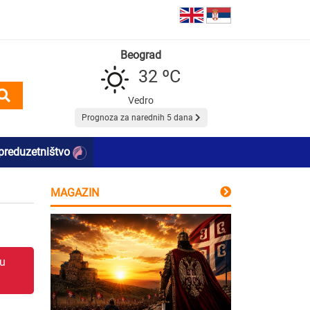
Beograd
32 ºC
Vedro
Prognoza za narednih 5 dana
preduzetništvo
MAGAZIN
 u