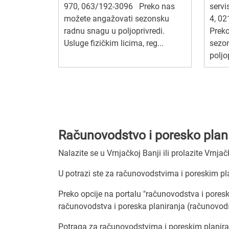
970, 063/192-3096 Preko nas
servi
možete angažovati sezonsku
4, 02
radnu snagu u poljoprivredi.
Prek
Usluge fizičkim licima, reg...
sezo
poljo
Računovodstvo i poresko planir
Nalazite se u Vrnjačkoj Banji ili prolazite Vrn
U potrazi ste za računovodstvima i poreskim pla
Preko opcije na portalu "računovodstva i poresk
računovodstva i poreska planiranja (računovodst
Potraga za računovodstvima i poreskim planiran