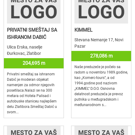
PRIVATNI SMEŠTAJ SA
KIMMEL
ISHRANOM DABIĆ
Stevana Nemanje 17, Novi
Pazar
Ulica Erska, naselje
Đurkovac, Zlatibor
278,086 m
204,695 m
Naše preduzeće je počelo sa
radom u novembru 1989.godine,
Privatni smeštaj sa ishranom
kao „Komerc-tours“, a od
Dabić je moderan objekat
1994.godine pod nazivom
namenjen za odmor njegovih
„KIMMEL“ D.O.O. Osnovna
posetilaca.Nalazi se na 300
delatnost preduzeća je prevoz
metara od Hotela Palisad i
putnika u međugradskom i
autobuske staniceu najlepšem
međunarodnom s...
delu Zlatibora.Smeštaj Dabić u
svom...