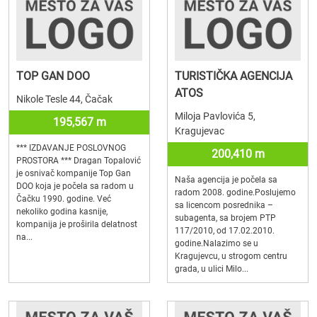
TOP GAN DOO
TURISTIČKA AGENCIJA
ATOS
Nikole Tesle 44, Čačak
Miloja Pavlovića 5,
195,567 m
Kragujevac
*** IZDAVANJE POSLOVNOG
200,410 m
PROSTORA *** Dragan Topalović
je osnivač kompanije Top Gan
Naša agencija je počela sa
DOO koja je počela sa radom u
radom 2008. godine.Poslujemo
Čačku 1990. godine. Već
sa licencom posrednika –
nekoliko godina kasnije,
subagenta, sa brojem PTP
kompanija je proširila delatnost
117/2010, od 17.02.2010.
na...
godine.Nalazimo se u
Kragujevcu, u strogom centru
grada, u ulici Milo...