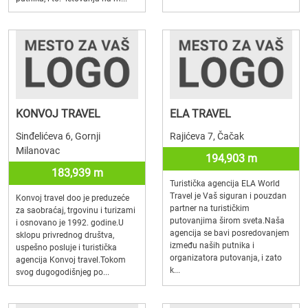
KONVOJ TRAVEL
ELA TRAVEL
Sinđelićeva 6, Gornji
Rajićeva 7, Čačak
Milanovac
194,903 m
183,939 m
Turistička agencija ELA World
Travel je Vaš siguran i pouzdan
Konvoj travel doo je preduzeće
partner na turističkim
za saobraćaj, trgovinu i turizami
putovanjima širom sveta.Naša
i osnovano je 1992. godine.U
agencija se bavi posredovanjem
sklopu privrednog društva,
između naših putnika i
uspešno posluje i turistička
organizatora putovanja, i zato
agencija Konvoj travel.Tokom
k...
svog dugogodišnjeg po...