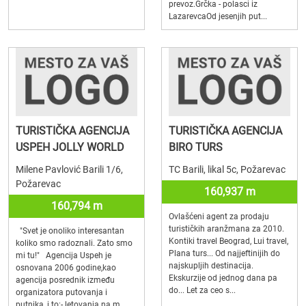
prevoz.Grčka - polasci iz
LazarevcaOd jesenjih put...
TURISTIČKA AGENCIJA
TURISTIČKA AGENCIJA
USPEH JOLLY WORLD
BIRO TURS
Milene Pavlović Barili 1/6,
TC Barili, likal 5c, Požarevac
Požarevac
160,937 m
160,794 m
Ovlašćeni agent za prodaju
turističkih aranžmana za 2010.
"Svet je onoliko interesantan
Kontiki travel Beograd, Lui travel,
koliko smo radoznali. Zato smo
Plana turs... Od najjeftinijih do
mi tu!" Agencija Uspeh je
najskupljih destinacija.
osnovana 2006 godine,kao
Ekskurzije od jednog dana pa
agencija posrednik između
do... Let za ceo s...
organizatora putovanja i
putnika, i to:- letovanja na m...