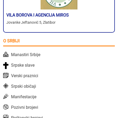
VILA BOROVA I AGENCIJA MIROS
Jovanke Jeftanović 5, Zlatibor
O SRBIJI
Manastiri Srbije
Srpske slave
Verski praznici
Srpski običaji
Manifestacije
Pozivni brojevi
Poštanski brojevi