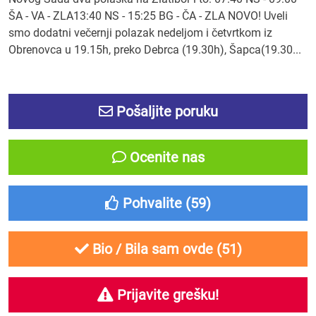
ŠA - VA - ZLA13:40 NS - 15:25 BG - ČA - ZLA NOVO! Uveli
smo dodatni večernji polazak nedeljom i četvrtkom iz
Obrenovca u 19.15h, preko Debrca (19.30h), Šapca(19.30...
Pošaljite poruku
Ocenite nas
Pohvalite (
59
)
Bio / Bila sam ovde (
51
)
Prijavite grešku!