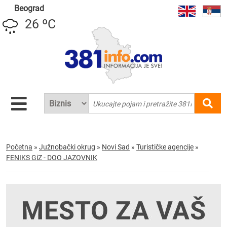
Beograd
26 ºC
Početna
»
Južnobački okrug
»
Novi Sad
»
Turističke agencije
»
FENIKS GiZ - DOO JAZOVNIK