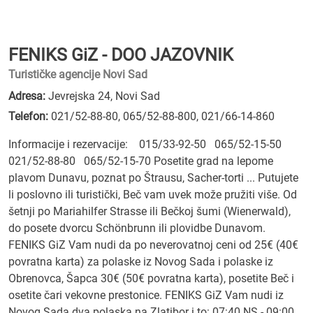
FENIKS GiZ - DOO JAZOVNIK
Turističke agencije Novi Sad
Adresa:
Jevrejska 24, Novi Sad
Telefon:
021/52-88-80
,
065/52-88-800
,
021/66-14-860
Informacije i rezervacije: 015/33-92-50 065/52-15-50
021/52-88-80 065/52-15-70 Posetite grad na lepome
plavom Dunavu, poznat po Štrausu, Sacher-torti ... Putujete
li poslovno ili turistički, Beč vam uvek može pružiti više. Od
šetnji po Mariahilfer Strasse ili Bečkoj šumi (Wienerwald),
do posete dvorcu Schönbrunn ili plovidbe Dunavom.
FENIKS GiZ Vam nudi da po neverovatnoj ceni od 25€ (40€
povratna karta) za polaske iz Novog Sada i polaske iz
Obrenovca, Šapca 30€ (50€ povratna karta), posetite Beč i
osetite čari vekovne prestonice. FENIKS GiZ Vam nudi iz
Novog Sada dva polaska na Zlatibor i to: 07:40 NS - 09:00