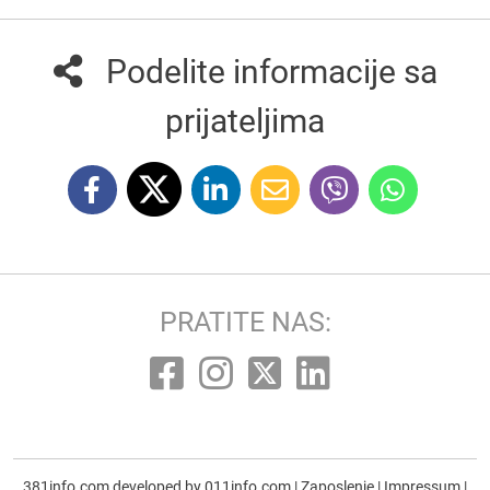
Podelite informacije sa
prijateljima
PRATITE NAS:
381info.com developed by
011info.com
|
Zaposlenje
|
Impressum
|