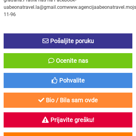
uabeonatravel.la@gmail.comwww.agencijaabeonatravel.mojsa
11-96
Pošaljite poruku
Ocenite nas
Pohvalite
Bio / Bila sam ovde
Prijavite grešku!