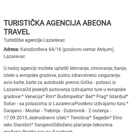
TURISTIČKA AGENCIJA ABEONA
TRAVEL
Turističke agencije Lazarevac
Adresa:
Karađorđeva 64/16 (poslovni centar Atrijum),
Lazarevac
U našoj agenciji možete uplatiti letovanje, zimovanje, banje,
izlete u evropske gradove, putno zdravstveno osiguranje,
avio karte, karte za autobuski prevoz.Grčka - polasci iz
LazarevcaOd jesenjih putovanja izdvajamo ture u evropske
gradove:* Venecija* Rim* Budimpešta* Beč* Prag* Istanbul*
Solun - sa polascima iz LazarevcaPosebno izdvajamo turu:*
Sarajevo - Mostar - Trebinje - Dubrovnik - 2 noćenja -
17.09.2015.Jednodnevni izleti:* Temišvar* Segedin* Etno
selo Stanišići* SarajevoOdloženo plaćanje čekovima
građana.Pratite nas na Facebook-