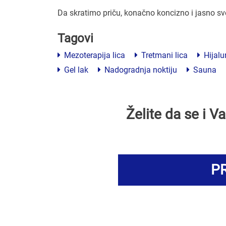
Da skratimo priču, konačno koncizno i jasno s
Tagovi
Mezoterapija lica
Tretmani lica
Hijalu
Gel lak
Nadogradnja noktiju
Sauna
Želite da se i 
PR