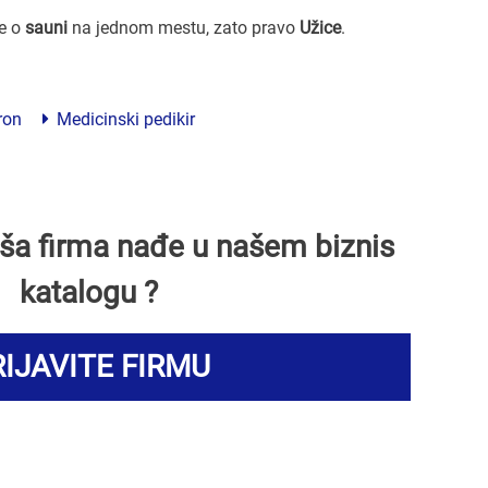
ve o
sauni
na jednom mestu, zato pravo
Užice
.
ron
Medicinski pedikir
Vaša firma nađe u našem biznis
katalogu ?
IJAVITE FIRMU