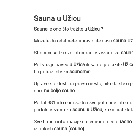
Sauna u Užicu
Saune
je ono što tražite
u Užicu
?
Možete da odahnete, upravo ste našli
sauna Už
Stranica sadži sve informacije vezano za
saun
Put vas je naveo
u Užice
ili samo prolazite
Uži
I u potrazi ste za
saunama
?
Upravo ste došli na pravo mesto, bilo da ste u 
naći
najbolje saune
.
Portal 381info.com sadrži sve potrebne inform
portalu vezano za
saunu u Užicu
, kako biste la
Sve firme i informacije na jednom mestu
radno 
iz oblasti
sauna (saune)