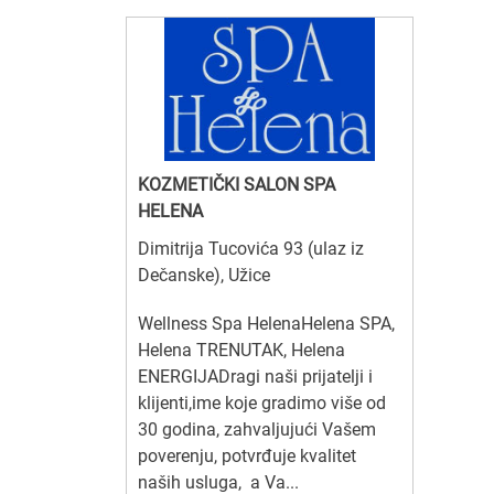
KOZMETIČKI SALON SPA
HELENA
Dimitrija Tucovića 93 (ulaz iz
Dečanske), Užice
Wellness Spa HelenaHelena SPA,
Helena TRENUTAK, Helena
ENERGIJADragi naši prijatelji i
klijenti,ime koje gradimo više od
30 godina, zahvaljujući Vašem
poverenju, potvrđuje kvalitet
naših usluga, a Va...