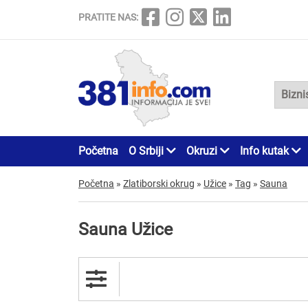
PRATITE NAS:
Početna
O Srbiji
Okruzi
Info kutak
Početna
»
Zlatiborski okrug
»
Užice
»
Tag
»
Sauna
Sauna Užice