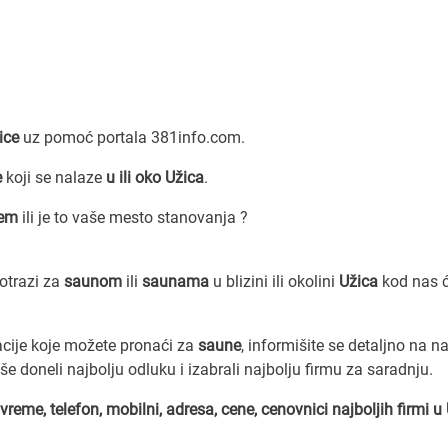
ice
uz pomoć portala 381info.com.
e
koji se nalaze
u ili oko Užica
.
cem
ili je to vaše mesto stanovanja ?
potrazi za
saunom
ili
saunama
u blizini ili okolini
Užica
kod nas ć
acije koje možete pronaći za
saune
, informišite se detaljno na 
kše doneli najbolju odluku i izabrali najbolju firmu za saradnju.
vreme, telefon, mobilni, adresa, cene, cenovnici
najboljih firmi u