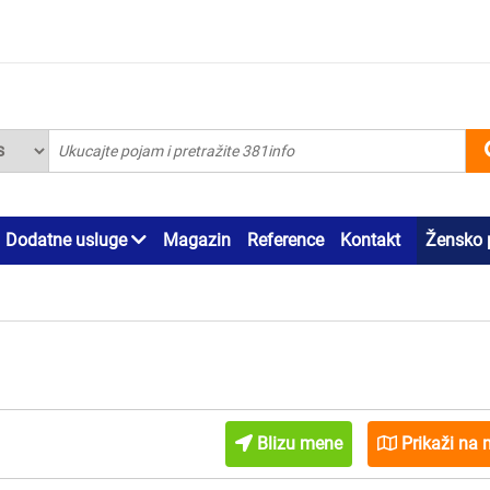
Dodatne usluge
Magazin
Reference
Kontakt
Žensko 
Blizu mene
Prikaži na 