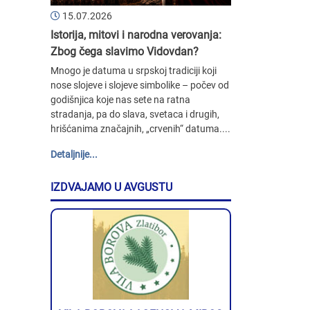
15.07.2026
Istorija, mitovi i narodna verovanja:
Zbog čega slavimo Vidovdan?
Mnogo je datuma u srpskoj tradiciji koji
nose slojeve i slojeve simbolike – počev od
godišnjica koje nas sete na ratna
stradanja, pa do slava, svetaca i drugih,
hrišćanima značajnih, „crvenih“ datuma....
Detaljnije...
IZDVAJAMO U AVGUSTU