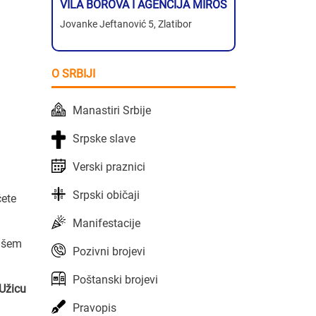
VILA BOROVA I AGENCIJA MIROS
Jovanke Jeftanović 5, Zlatibor
O SRBIJI
Manastiri Srbije
Srpske slave
Verski praznici
Srpski običaji
ete
Manifestacije
našem
Pozivni brojevi
Poštanski brojevi
 Užicu
Pravopis