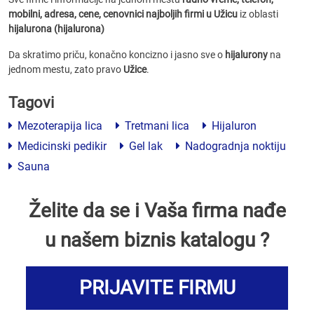
mobilni, adresa, cene, cenovnici
najboljih firmi u Užicu
iz oblasti
hijalurona (hijalurona)
Da skratimo priču, konačno koncizno i jasno sve o
hijaluronу
na
jednom mestu, zato pravo
Užice
.
Tagovi
Mezoterapija lica
Tretmani lica
Hijaluron
Medicinski pedikir
Gel lak
Nadogradnja noktiju
Sauna
Želite da se i Vaša firma nađe
u našem biznis katalogu ?
PRIJAVITE FIRMU