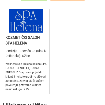
KOZMETIČKI SALON
SPA HELENA
Dimitrija Tucovića 93 (ulaz iz
Dečanske), Užice
Wellness Spa HelenaHelena SPA,
Helena TRENUTAK, Helena
ENERGIJADragi naši prijatelji i
klijenti,ime koje gradimo više od
30 godina, zahvaljujući Vašem
poverenju, potvrđuje kvalitet
naših usluga, a Va...