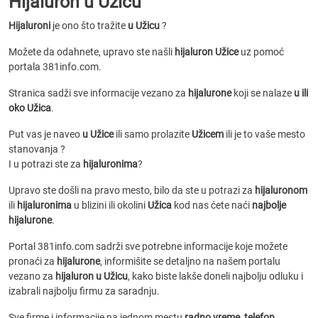
Hijaluron u Užicu
Hijaluroni
je ono što tražite
u Užicu
?
Možete da odahnete, upravo ste našli
hijaluron Užice
uz pomoć
portala 381info.com.
Stranica sadži sve informacije vezano za
hijalurone
koji se nalaze
u ili
oko Užica
.
Put vas je naveo
u Užice
ili samo prolazite
Užicem
ili je to vaše mesto
stanovanja ?
I u potrazi ste za
hijaluronima
?
Upravo ste došli na pravo mesto, bilo da ste u potrazi za
hijaluronom
ili
hijaluronima
u blizini ili okolini
Užica
kod nas ćete naći
najbolje
hijalurone
.
Portal 381info.com sadrži sve potrebne informacije koje možete
pronaći za
hijalurone
, informišite se detaljno na našem portalu
vezano za
hijaluron u Užicu
, kako biste lakše doneli najbolju odluku i
izabrali najbolju firmu za saradnju.
Sve firme i informacije na jednom mestu
radno vreme, telefon,