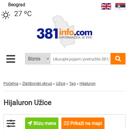
Beograd
27 ºC
Početna
»
Zlatiborski okrug
»
Užice
»
Tag
»
Hijaluron
Hijaluron Užice
Blizu mene
Prikaži na mapi