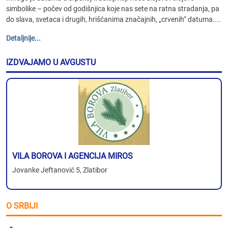
simbolike – počev od godišnjica koje nas sete na ratna stradanja, pa
do slava, svetaca i drugih, hrišćanima značajnih, „crvenih“ datuma....
Detaljnije...
IZDVAJAMO U AVGUSTU
VILA BOROVA I AGENCIJA MIROS
Jovanke Jeftanović 5, Zlatibor
O SRBIJI