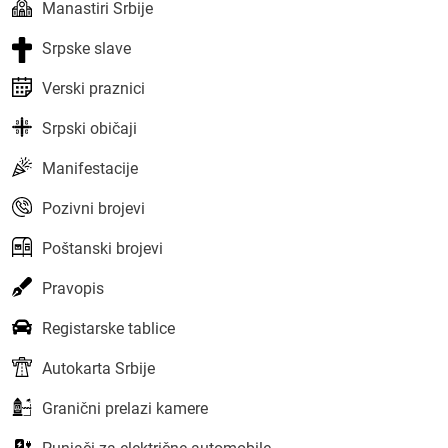
Manastiri Srbije
Srpske slave
Verski praznici
Srpski običaji
Manifestacije
Pozivni brojevi
Poštanski brojevi
Pravopis
Registarske tablice
Autokarta Srbije
Granični prelazi kamere