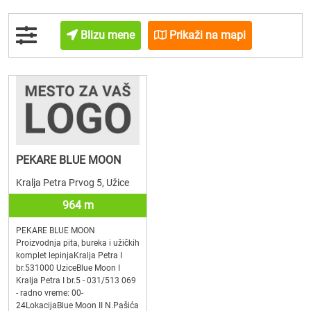
Blizu mene
Prikaži na mapi
PEKARE BLUE MOON
Kralja Petra Prvog 5, Užice
964 m
PEKARE BLUE MOON
Proizvodnja pita, bureka i užičkih
komplet lepinjaKralja Petra I
br.531000 UziceBlue Moon I
Kralja Petra I br.5 - 031/513 069
- radno vreme: 00-
24LokacijaBlue Moon II N.Pašića