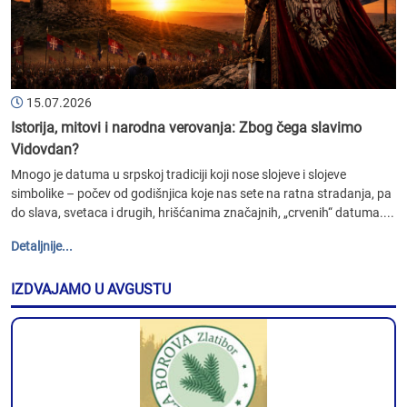
15.07.2026
Istorija, mitovi i narodna verovanja: Zbog čega slavimo
Vidovdan?
Mnogo je datuma u srpskoj tradiciji koji nose slojeve i slojeve
simbolike – počev od godišnjica koje nas sete na ratna stradanja, pa
do slava, svetaca i drugih, hrišćanima značajnih, „crvenih“ datuma....
Detaljnije...
IZDVAJAMO U AVGUSTU