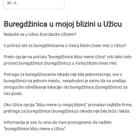
30 - 0...
Buregdžinica u mojoj blizini u Užicu
Nalazite se u Užicu ili prolazite Užicem?
U potrazi ste za buregdžinicama u Vašoj blizini (near me) u Užicu?
Preko opcije na portalu "buregdžinice blizu mene Užice" vrlo lako ćete
pronaći buregdžinice (buregdžinicu) u Vašoj blizini (near me).
Potraga za buregdžinicama nikada nije bila jednostavnija, sve o
buregdžinici na jednom mestu , neophodno je samo da na uređaju
omogućite određivanje lokacije i do buregdžinica (buregdžinice) za
čas posla.
Oko Užica opcija "blizu mene (u mojoj blizini)" pronalazi najbliže firme,
pretraga za buregdžinice (buregdžinicu) nikada nije bila brža i lakša.
Informacija je sve, tu smo da Vam pomognemo da nađete
"buregdžinice blizu mene u Užicu".