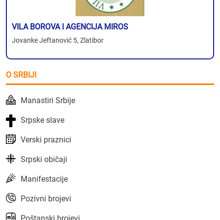
VILA BOROVA I AGENCIJA MIROS
Jovanke Jeftanović 5, Zlatibor
O SRBIJI
Manastiri Srbije
Srpske slave
Verski praznici
Srpski običaji
Manifestacije
Pozivni brojevi
Poštanski brojevi