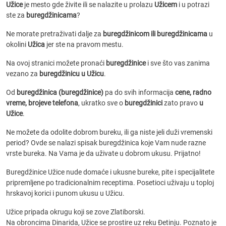
Užice
je mesto gde živite ili se nalazite u prolazu
Užicem
i u potrazi
ste za
buregdžinicama
?
Ne morate pretraživati dalje za
buregdžinicom ili buregdžinicama
u
okolini
Užica
jer ste na pravom mestu.
Na ovoj stranici možete pronaći
buregdžinice
i sve što vas zanima
vezano za
buregdžinicu u Užicu
.
Od
buregdžinica (buregdžinice)
pa do svih informacija
cene, radno
vreme, brojeve telefona
, ukratko sve o
buregdžinici
zato pravo
u
Užice
.
Ne možete da odolite dobrom bureku, ili ga niste jeli duži vremenski
period? Ovde se nalazi spisak buregdžinica koje Vam nude razne
vrste bureka. Na Vama je da uživate u dobrom ukusu. Prijatno!
Buregdžinice Užice nude domaće i ukusne bureke, pite i specijalitete
pripremljene po tradicionalnim receptima. Posetioci uživaju u toploj
hrskavoj korici i punom ukusu u Užicu.
Užice pripada okrugu koji se zove Zlatiborski.
Na obroncima Dinarida, Užice se prostire uz reku Đetinju. Poznato je