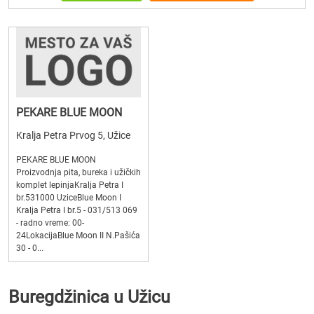
PEKARE BLUE MOON
Kralja Petra Prvog 5, Užice
PEKARE BLUE MOON
Proizvodnja pita, bureka i užičkih
komplet lepinjaKralja Petra I
br.531000 UziceBlue Moon I
Kralja Petra I br.5 - 031/513 069
- radno vreme: 00-
24LokacijaBlue Moon II N.Pašića
30 - 0...
Buregdžinica u Užicu