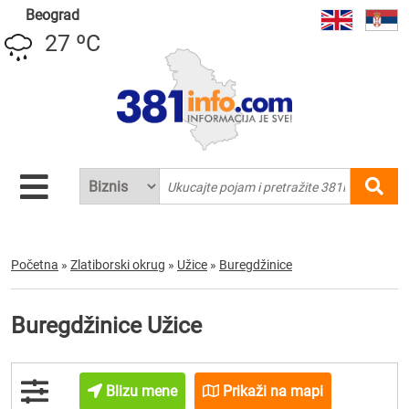
Beograd
27 ºC
Početna
»
Zlatiborski okrug
»
Užice
»
Buregdžinice
Buregdžinice Užice
Blizu mene
Prikaži na mapi