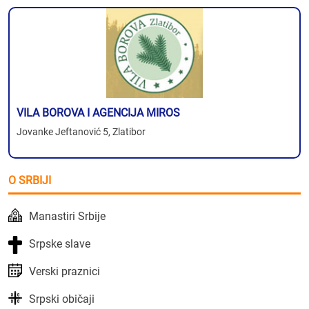
VILA BOROVA I AGENCIJA MIROS
Jovanke Jeftanović 5, Zlatibor
O SRBIJI
Manastiri Srbije
Srpske slave
Verski praznici
Srpski običaji