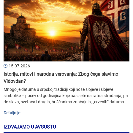
15.07.2026
Istorija, mitovi i narodna verovanja: Zbog čega slavimo
Vidovdan?
Mnogo je datuma u srpskoj tradiciji koji nose slojeve i slojeve
simbolike – počev od godišnjica koje nas sete na ratna stradanja, pa
do slava, svetaca i drugih, hrišćanima značajnih, „crvenih“ datuma....
Detaljnije...
IZDVAJAMO U AVGUSTU