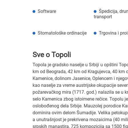
Software
Špedicija, dru
transport
Stomatološke ordinacije
Trgovina i pro
Sve o Topoli
Topola je gradsko naselje u Srbiji u opštini T
km od Beograda, 42 km od Kragujevca, 40 km o
Kamenice, dolinom Jasenice, Oplencem i njego
kao naselje za vreme austrijske okupacije sever
požarevačkog mira (1717. god.) nalazila se u 
selo Kamenica zbog istoimene rečice. Topolu je 
oslobođenog dela Srbije. Mauzolej porodice Ka
dominira ovim delom Šumadije. Velika petokup
a unutrašnjost je prekrivena mozaicima (40 mili
srpskih manastira, 725 kompozicija sa 1500 figu