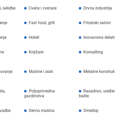
, selidbe
Cveće i cvećare
Drvna industrija
đenje
Fast food, grill
Frizerski saloni
enje
Hoteli
Inovaciona delat
ne
Knjižare
Konsalting
zovanje
Mašine i alati
Metalne konstruk
ta,
Poljoprivredna
Rasadnici, uređe
gazdinstva
bašte
svadbe
Servis mašina
Smeštaj