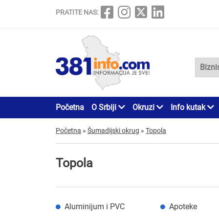
PRATITE NAS:
Početna
O Srbiji
Okruzi
Info kutak
Početna
»
Šumadijski okrug
»
Topola
Topola
Aluminijum i PVC
Apoteke