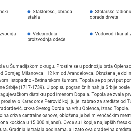
mski
Stakloresci, obrada
Stolarske radioni
stakla
obrada drveta
izvodnja
Veleprodaja i
Vodovod i kanali
proizvodnja odeće
opola u Šumadijskom okrugu. Prostire se u podnožju brda Oplena
d Gornjeg Milanovca i 12 km od Aranđelovca. Okružena je dol
vom listopadno - četinarskom šumom. Topola se po prvi put po
ne Srbije (1717-1739). U popisu pograničnih nahija Srbije posle
kragujevačkom distriktu pod imenom Dopala. Topola se zvala pr
proslavio Karađorđe Petrović koji ju je izabrao za središte od T
rađorđević, crkva Svetog Đorđa na vrhu Oplenca, iznad Topole,
olna crkva centralne osnove, obložena je belim venčačkim mer
ona kockica u 15.000 nijansi). Ovde su i kopije najlepših fresak
ra. Gradnja je trajala godinama, ali zato ova građevina predsta