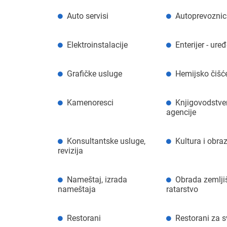
Auto servisi
Autoprevoznici
Elektroinstalacije
Enterijer - ure
Grafičke usluge
Hemijsko čišć
Kamenoresci
Knjigovodstve
agencije
Konsultantske usluge,
Kultura i obra
revizija
Nameštaj, izrada
Obrada zemljiš
nameštaja
ratarstvo
Restorani
Restorani za 