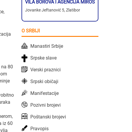
VILA BOROVA I AGENCIJA MIROS
Jovanke Jeftanović 5, Zlatibor
ce,
O SRBIJI
zacija
Manastiri Srbije
Srpske slave
c na 80
Verski praznici
inom
minje
Srpski običaji
Manifestacije
vobitno
uraka
Pozivni brojevi
merom,
Poštanski brojevi
a iz 60
Pravopis
vlja