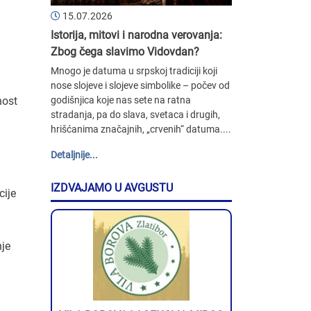
15.07.2026
Istorija, mitovi i narodna verovanja:
Zbog čega slavimo Vidovdan?
Mnogo je datuma u srpskoj tradiciji koji
nose slojeve i slojeve simbolike – počev od
godišnjica koje nas sete na ratna
nost
stradanja, pa do slava, svetaca i drugih,
hrišćanima značajnih, „crvenih“ datuma....
Detaljnije...
IZDVAJAMO U AVGUSTU
cije
nje