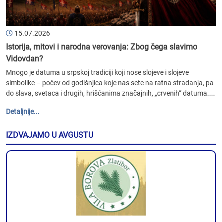
15.07.2026
Istorija, mitovi i narodna verovanja: Zbog čega slavimo
Vidovdan?
Mnogo je datuma u srpskoj tradiciji koji nose slojeve i slojeve
simbolike – počev od godišnjica koje nas sete na ratna stradanja, pa
do slava, svetaca i drugih, hrišćanima značajnih, „crvenih“ datuma....
Detaljnije...
IZDVAJAMO U AVGUSTU