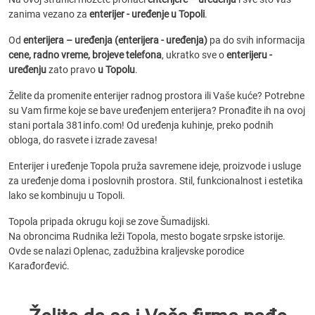
zanima vezano za
enterijer - uređenje u Topoli
.
Od
enterijera – uređenja (enterijera - uređenja)
pa do svih informacija
cene, radno vreme, brojeve telefona
, ukratko sve o
enterijeru -
uređenju
zato pravo
u Topolu
.
Želite da promenite enterijer radnog prostora ili Vaše kuće? Potrebne
su Vam firme koje se bave uređenjem enterijera? Pronađite ih na ovoj
stani portala 381info.com! Od uređenja kuhinje, preko podnih
obloga, do rasvete i izrade zavesa!
Enterijer i uređenje Topola pruža savremene ideje, proizvode i usluge
za uređenje doma i poslovnih prostora. Stil, funkcionalnost i estetika
lako se kombinuju u Topoli.
Topola pripada okrugu koji se zove Šumadijski.
Na obroncima Rudnika leži Topola, mesto bogate srpske istorije.
Ovde se nalazi Oplenac, zadužbina kraljevske porodice
Karađorđević.