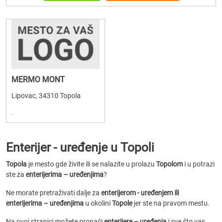
MERMO MONT
Lipovac, 34310 Topola
.
Enterijer - uređenje u Topoli
Topola
je mesto gde živite ili se nalazite u prolazu
Topolom
i u potrazi
ste za
enterijerima – uređenjima
?
Ne morate pretraživati dalje za
enterijerom - uređenjem ili
enterijerima – uređenjima
u okolini
Topole
jer ste na pravom mestu.
Na ovoj stranici možete pronaći
enterijere – uređenja
i sve što vas