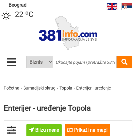
Beograd
22 ºC
Početna
»
Šumadijski okrug
»
Topola
»
Enterijer - uređenje
Enterijer - uređenje Topola
Blizu mene
Prikaži na mapi