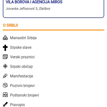
VILA BOROVA I AGENCIJA MIROS
Jovanke Jeftanović 5, Zlatibor
O SRBIJI
Manastiri Srbije
Srpske slave
Verski praznici
Srpski običaji
Manifestacije
Pozivni brojevi
Poštanski brojevi
Pravopis