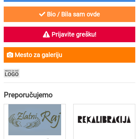
Bio / Bila sam ovde
Prijavite grešku!
Mesto za galeriju
Preporučujemo