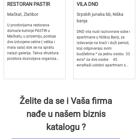
RESTORAN PASTIR
VILA DND
Mačkat, Zlatibor
Srpskih junaka bb, Niška
banja
U prostorijama restorana
domaće kuhinje PASTIR u
DND vila nudi raznovrsne sobe i
Mačkatu, u prizemlju, postoje
apartmane u Niškoj Banji, za
dve izdvojene celine ( velika i
izdavanje na kraći i duži period,
mala sala) dok se na spratu
koji odgovaraju svim
nalazi galerija. Takva struktura
budžetima:* za jednu osobu 33
prostora dozvoljava organiza...
evra* za dve osobe 45
evraNaši udobni apartmani s...
Želite da se i Vaša firma
nađe u našem biznis
katalogu ?