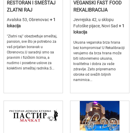
RESTORAN I SMEŠTAJ
VEGANSKI FAST FOOD
ZLATNI RAJ
REKALIBRACIJA
Avalska 53, Obrenovac
+ 1
Jevrejska 42, u sklopu
lokacija
Futoške pijace, Novi Sad
+ 1
lokacija
"Zlatni raj" obezbeđuje smeštaj,
pansion, sve što je potrebno za
Ukusna veganska brza hrana
vaš prijatan boravak u
bez kompromisa! U Rekalibraciji
Obrenovcu.U saradnji smo sa
verujemo da brza hrana može
pravnim i fizičkim licima, a
biti istovremeno ukusna,
nudimo i posebne uslove za
kvalitetna i dobra za vaše
kolektivni smeštaj radnika.S...
zdravlje. Zato pripremamo
obroke od svežih biljnih
namirnica...