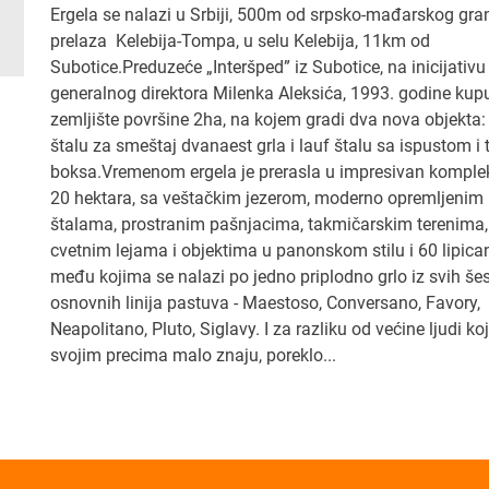
Ergela se nalazi u Srbiji, 500m od srpsko-mađarskog gra
prelaza Kelebija-Tompa, u selu Kelebija, 11km od
Subotice.Preduzeće „Interšped” iz Subotice, na inicijativu
generalnog direktora Milenka Aleksića, 1993. godine kup
zemljište površine 2ha, na kojem gradi dva nova objekta:
štalu za smeštaj dvanaest grla i lauf štalu sa ispustom i t
boksa.Vremenom ergela je prerasla u impresivan komple
20 hektara, sa veštačkim jezerom, moderno opremljenim
štalama, prostranim pašnjacima, takmičarskim terenima,
cvetnim lejama i objektima u panonskom stilu i 60 lipica
među kojima se nalazi po jedno priplodno grlo iz svih šes
osnovnih linija pastuva - Maestoso, Conversano, Favory,
Neapolitano, Pluto, Siglavy. I za razliku od većine ljudi koj
svojim precima malo znaju, poreklo...