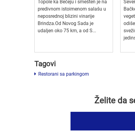
Topole ka Bečeju i smešten je na
Sever
predivnom istoimenom salašu u
Bačk
neposrednoj blizini vinarije
vege
Brindza.Od Novog Sada je
odiše
udaljen oko 75 km, a od S...
svež
jedin
Tagovi
Restorani sa parkingom
Želite da 