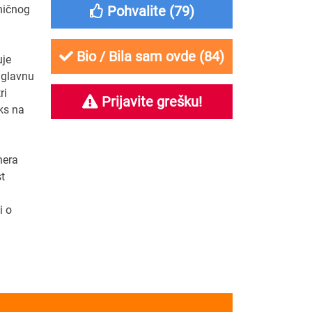
ničnog
Pohvalite (
79
)
Bio / Bila sam ovde (
84
)
uje
 glavnu
ri
Prijavite grešku!
ks na
nera
t
i o