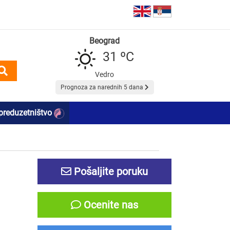
Beograd
31 ºC
Vedro
Prognoza za narednih 5 dana
preduzetništvo
Pošaljite poruku
Ocenite nas