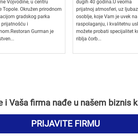
ne Vojvodine, u centru
dugih 40 godina.U veoma
e Topole. Okružen prirodnom
prijatnoj atmosferi, uz ljuba
tacijom gradskog parka
osoblje, koje Vam je uvek na
 prijatnošću i
raspolaganju, i kvalitetnu us
inom.Restoran Gurman je
možete probati specijalitet k
stven...
riblja čorb...
se i Vaša firma nađe u našem biznis k
PRIJAVITE FIRMU