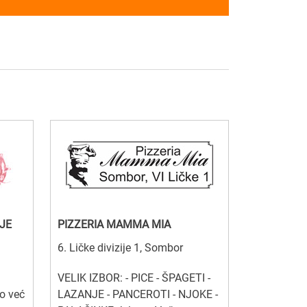
JE
PIZZERIA MAMMA MIA
6. Ličke divizije 1, Sombor
VELIK IZBOR: - PICE - ŠPAGETI -
o već
LAZANJE - PANCEROTI - NJOKE -