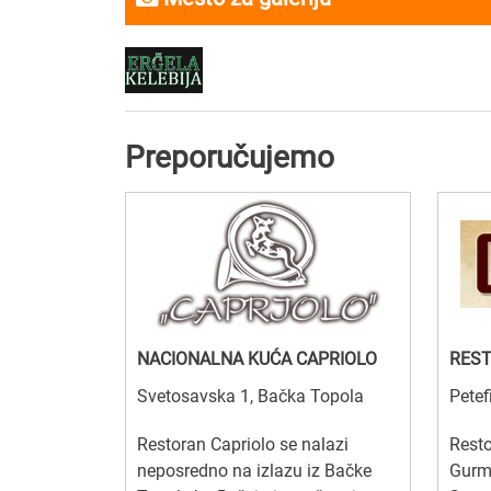
Preporučujemo
NACIONALNA KUĆA CAPRIOLO
RES
Svetosavska 1, Bačka Topola
Petef
Restoran Capriolo se nalazi
Rest
neposredno na izlazu iz Bačke
Gurm