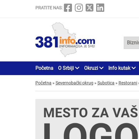
PRATITE NAS:
Početna
O Srbiji
Okruzi
Info kutak
Početna
»
Severnobački okrug
»
Subotica
»
Restorani