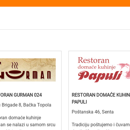
TORAN GURMAN 024
RESTORAN DOMAĆE KUHIN
PAPULI
i Brigade 8, Bačka Topola
Poštanska 46, Senta
oran domaće kuhinje
an se nalazi u samom srcu
Tradiciju poštujemo i čuvam