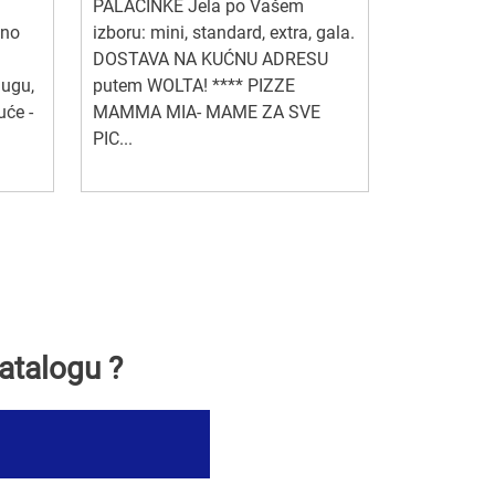
PALAČINKE Jela po Vašem
zno
izboru: mini, standard, extra, gala.
DOSTAVA NA KUĆNU ADRESU
lugu,
putem WOLTA! **** PIZZE
uće -
MAMMA MIA- MAME ZA SVE
PIC...
atalogu ?