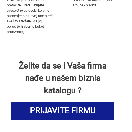
želite svoja osećanja da
proslave sa navlakama za
pretočite u reči – kupite
stolice - bukete...
cveće.Ono će osobi kojoj je
namenjeno na svoj način reći
sve što ste želeli da joj
poručite.Izaberite buket,
aranžman,...
Želite da se i Vaša firma
nađe u našem biznis
katalogu ?
PRIJAVITE FIRMU