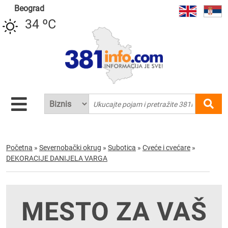
Beograd
34 ºC
Početna
»
Severnobački okrug
»
Subotica
»
Cveće i cvećare
»
DEKORACIJE DANIJELA VARGA