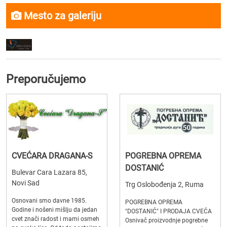
Mesto za galeriju
Preporučujemo
CVEĆARA DRAGANA-S
POGREBNA OPREMA
DOSTANIĆ
Bulevar Cara Lazara 85,
Novi Sad
Trg Oslobođenja 2, Ruma
Osnovani smo davne 1985.
POGREBNA OPREMA
Godine i nošeni mišlju da jedan
"DOSTANIĆ" I PRODAJA CVEĆA
cvet znači radost i mami osmeh
Osnivač proizvodnje pogrebne