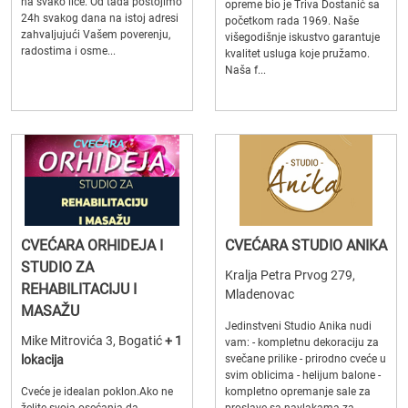
na svako lice. Od tada postojimo
opreme bio je Triva Dostanić sa
24h svakog dana na istoj adresi
početkom rada 1969. Naše
zahvaljujući Vašem poverenju,
višegodišnje iskustvo garantuje
radostima i osme...
kvalitet usluga koje pružamo.
Naša f...
CVEĆARA ORHIDEJA I
CVEĆARA STUDIO ANIKA
STUDIO ZA
Kralja Petra Prvog 279,
REHABILITACIJU I
Mladenovac
MASAŽU
Jedinstveni Studio Anika nudi
Mike Mitrovića 3, Bogatić
+ 1
vam: - kompletnu dekoraciju za
lokacija
svečane prilike - prirodno cveće u
svim oblicima - helijum balone -
Cveće je idealan poklon.Ako ne
kompletno opremanje sale za