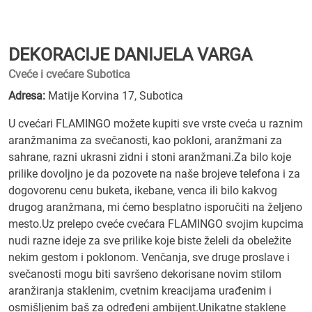
DEKORACIJE DANIJELA VARGA
Cveće i cvećare Subotica
Adresa:
Matije Korvina 17, Subotica
U cvećari FLAMINGO možete kupiti sve vrste cveća u raznim
aranžmanima za svečanosti, kao pokloni, aranžmani za
sahrane, razni ukrasni zidni i stoni aranžmani.Za bilo koje
prilike dovoljno je da pozovete na naše brojeve telefona i za
dogovorenu cenu buketa, ikebane, venca ili bilo kakvog
drugog aranžmana, mi ćemo besplatno isporučiti na željeno
mesto.Uz prelepo cveće cvećara FLAMINGO svojim kupcima
nudi razne ideje za sve prilike koje biste želeli da obeležite
nekim gestom i poklonom. Venčanja, sve druge proslave i
svečanosti mogu biti savršeno dekorisane novim stilom
aranžiranja staklenim, cvetnim kreacijama urađenim i
osmišljenim baš za određeni ambijent.Unikatne staklene