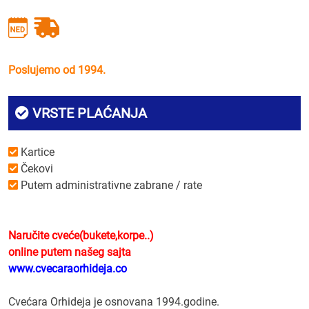
Poslujemo od 1994.
VRSTE PLAĆANJA
Kartice
Čekovi
Putem administrativne zabrane / rate
Naručite cveće(bukete,korpe..)
online putem našeg sajta
www.cvecaraorhideja.co
Cvećara Orhideja je osnovana 1994.godine.