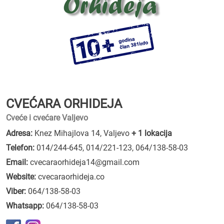
CVEĆARA ORHIDEJA
Cveće i cvećare Valjevo
Adresa:
Knez Mihajlova 14, Valjevo
+ 1 lokacija
Telefon:
014/244-645
,
014/221-123
,
064/138-58-03
Email:
cvecaraorhideja14@gmail.com
Website:
cvecaraorhideja.co
Viber:
064/138-58-03
Whatsapp:
064/138-58-03