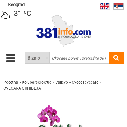
Beograd
31 ºC
Početna
»
Kolubarski okrug
»
Valjevo
»
Cveće i cvećare
»
CVEĆARA ORHIDEJA