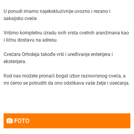
U ponudi imamo najekskluzivnije uvozno i rezano i
saksijsko cveće.
Vršimo kompletnu izradu svih vrsta cvetnih aranžmana kao
i ličnu dostavu na adresu.
Cvećara Orhideja takođe vrši i uređivanje enterijera i
eksterijera.
Kod nas možete pronaći bogat izbor raznovrsnog cveća, a
mi ćemo se potruditi da ono odslikava vaše želje i osećanja.
FOTO