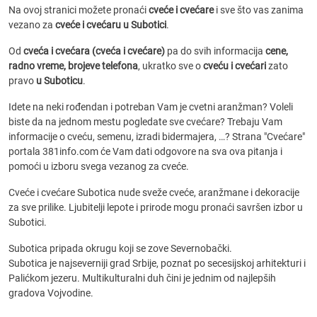
Na ovoj stranici možete pronaći
cveće i cvećare
i sve što vas zanima
vezano za
cveće i cvećaru u Subotici
.
Od
cveća i cvećara (cveća i cvećare)
pa do svih informacija
cene,
radno vreme, brojeve telefona
, ukratko sve o
cveću i cvećari
zato
pravo
u Suboticu
.
Idete na neki rođendan i potreban Vam je cvetni aranžman? Voleli
biste da na jednom mestu pogledate sve cvećare? Trebaju Vam
informacije o cveću, semenu, izradi bidermajera, …? Strana "Cvećare"
portala 381info.com će Vam dati odgovore na sva ova pitanja i
pomoći u izboru svega vezanog za cveće.
Cveće i cvećare Subotica nude sveže cveće, aranžmane i dekoracije
za sve prilike. Ljubitelji lepote i prirode mogu pronaći savršen izbor u
Subotici.
Subotica pripada okrugu koji se zove Severnobački.
Subotica je najseverniji grad Srbije, poznat po secesijskoj arhitekturi i
Palićkom jezeru. Multikulturalni duh čini je jednim od najlepših
gradova Vojvodine.