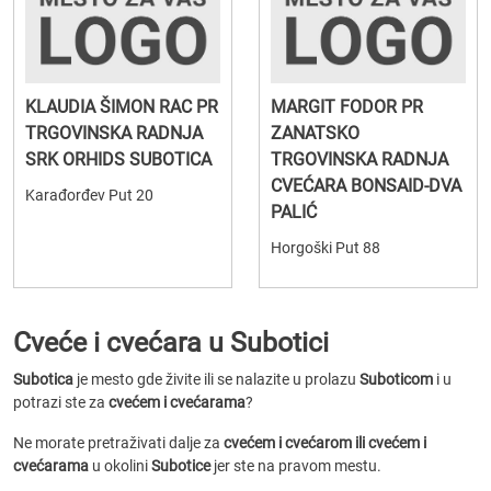
KLAUDIA ŠIMON RAC PR
MARGIT FODOR PR
TRGOVINSKA RADNJA
ZANATSKO
SRK ORHIDS SUBOTICA
TRGOVINSKA RADNJA
CVEĆARA BONSAID-DVA
Karađorđev Put 20
PALIĆ
Horgoški Put 88
Cveće i cvećara u Subotici
Subotica
je mesto gde živite ili se nalazite u prolazu
Suboticom
i u
potrazi ste za
cvećem i cvećarama
?
Ne morate pretraživati dalje za
cvećem i cvećarom ili cvećem i
cvećarama
u okolini
Subotice
jer ste na pravom mestu.