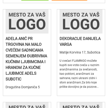
ADELA ANIĆ PR
DEKORACIJE DANIJELA
TRGOVINA NA MALO
VARGA
CVEĆEM SADNICAMA
Matije Korvina 17, Subotica
SEMENJEM ĐUBRIVIMA
U cvećari FLAMINGO možete
KUĆNIM LJUBIMCIMA I
kupiti sve vrste cveća u raznim
HRANOM ZA KUĆNE
aranžmanima za svečanosti,
LJUBIMCE ADELS
kao pokloni, aranžmani za
sahrane, razni ukrasni zidni i
SUBOTIC
stoni aranžmani.Za bilo koje
Dragutina Domjanića 5
prilike dovoljno je da pozove...