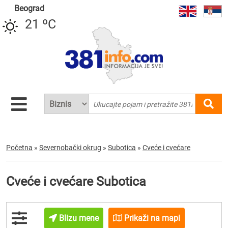
Beograd
21 ºC
Početna
»
Severnobački okrug
»
Subotica
»
Cveće i cvećare
Cveće i cvećare Subotica
Blizu mene
Prikaži na mapi