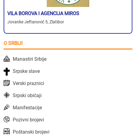
VILA BOROVA I AGENCIJA MIROS
Jovanke Jeftanović 5, Zlatibor
O SRBIJI
Manastiri Srbije
Srpske slave
Verski praznici
Srpski običaji
Manifestacije
Pozivni brojevi
Poštanski brojevi