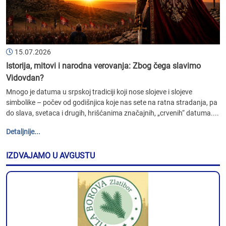
15.07.2026
Istorija, mitovi i narodna verovanja: Zbog čega slavimo
Vidovdan?
Mnogo je datuma u srpskoj tradiciji koji nose slojeve i slojeve
simbolike – počev od godišnjica koje nas sete na ratna stradanja, pa
do slava, svetaca i drugih, hrišćanima značajnih, „crvenih“ datuma....
Detaljnije...
IZDVAJAMO U AVGUSTU