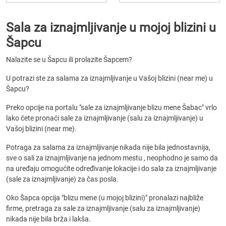
Sala za iznajmljivanje u mojoj blizini u
Šapcu
Nalazite se u Šapcu ili prolazite Šapcem?
U potrazi ste za salama za iznajmljivanje u Vašoj blizini (near me) u
Šapcu?
Preko opcije na portalu "sale za iznajmljivanje blizu mene Šabac" vrlo
lako ćete pronaći sale za iznajmljivanje (salu za iznajmljivanje) u
Vašoj blizini (near me).
Potraga za salama za iznajmljivanje nikada nije bila jednostavnija,
sve o sali za iznajmljivanje na jednom mestu , neophodno je samo da
na uređaju omogućite određivanje lokacije i do sala za iznajmljivanje
(sale za iznajmljivanje) za čas posla.
Oko Šapca opcija "blizu mene (u mojoj blizini)" pronalazi najbliže
firme, pretraga za sale za iznajmljivanje (salu za iznajmljivanje)
nikada nije bila brža i lakša.