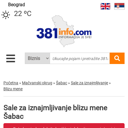
Beograd
22 ºC
Početna
»
Mačvanski okrug
»
Šabac
»
Sale za iznajmljivanje
»
Blizu mene
Sale za iznajmljivanje blizu mene
Šabac