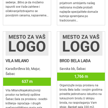
sedenje...Bitno je da možemo
prijatnom ambijentu našeg
ispuniti sve Vaše zahteve i
restorana možete probati
očekivanja!Izdvajamo se
najlepše specijalitete domaće
povoljnim cenama, najsavreme...
kuhinje spremljene po
tradicionalni...
VILA MILANO
BROD BELA LAĐA
Karađorđeva bb, Majur,
Savska bb, Šabac
Šabac
1,766 m
637 m
Organizujte svoju proslavu na
brodu Bela lađa i svojim gostima
Vila MilanoNajekskluzivniji
priredite jedinstvano iskustvo na
prostor na teritoriji opštine
luksuznom brodu.U sklopu
Šabac.Sala za proslavu:- svadbi-
broda, na raspolaganju Vam
krštenja- ispraćaja- i drugih
stoje:- Banket sala 330 m2,
svečanostiMilano mala sala