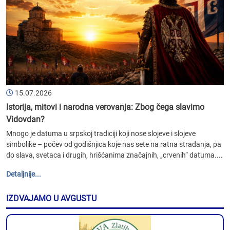
15.07.2026
Istorija, mitovi i narodna verovanja: Zbog čega slavimo
Vidovdan?
Mnogo je datuma u srpskoj tradiciji koji nose slojeve i slojeve
simbolike – počev od godišnjica koje nas sete na ratna stradanja, pa
do slava, svetaca i drugih, hrišćanima značajnih, „crvenih“ datuma....
Detaljnije...
IZDVAJAMO U AVGUSTU