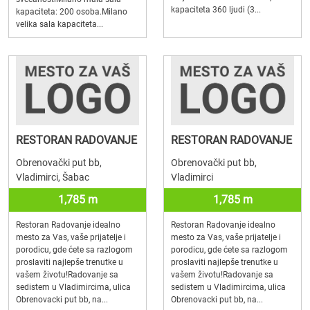
kapaciteta 360 ljudi (3...
kapaciteta: 200 osoba.Milano
velika sala kapaciteta...
RESTORAN RADOVANJE
RESTORAN RADOVANJE
Obrenovački put bb,
Obrenovački put bb,
Vladimirci, Šabac
Vladimirci
1,785 m
1,785 m
Restoran Radovanje idealno
Restoran Radovanje idealno
mesto za Vas, vaše prijatelje i
mesto za Vas, vaše prijatelje i
porodicu, gde ćete sa razlogom
porodicu, gde ćete sa razlogom
proslaviti najlepše trenutke u
proslaviti najlepše trenutke u
vašem životu!Radovanje sa
vašem životu!Radovanje sa
sedistem u Vladimircima, ulica
sedistem u Vladimircima, ulica
Obrenovacki put bb, na...
Obrenovacki put bb, na...