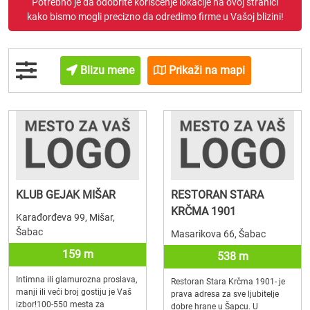
Potrebno je da odobrite korišćenje lokacije na ovoj stranici
kako bismo mogli precizno da odredimo firme u Vašoj blizini!
Blizu mene
Prikaži na mapi
KLUB GEJAK MIŠAR
RESTORAN STARA
KRČMA 1901
Karađorđeva 99, Mišar,
Šabac
Masarikova 66, Šabac
159 m
538 m
Intimna ili glamurozna proslava,
Restoran Stara Krčma 1901- je
manji ili veći broj gostiju je Vaš
prava adresa za sve ljubitelje
izbor!100-550 mesta za
dobre hrane u Šapcu. U