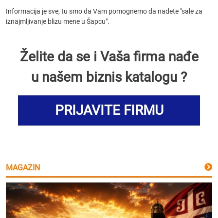
Informacija je sve, tu smo da Vam pomognemo da nađete "sale za
iznajmljivanje blizu mene u Šapcu".
Želite da se i Vaša firma nađe
u našem biznis katalogu ?
PRIJAVITE FIRMU
MAGAZIN