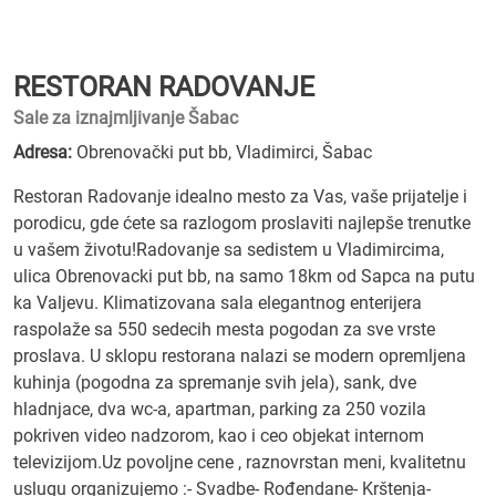
RESTORAN RADOVANJE
Sale za iznajmljivanje Šabac
Adresa:
Obrenovački put bb, Vladimirci, Šabac
Restoran Radovanje idealno mesto za Vas, vaše prijatelje i
porodicu, gde ćete sa razlogom proslaviti najlepše trenutke
u vašem životu!Radovanje sa sedistem u Vladimircima,
ulica Obrenovacki put bb, na samo 18km od Sapca na putu
ka Valjevu. Klimatizovana sala elegantnog enterijera
raspolaže sa 550 sedecih mesta pogodan za sve vrste
proslava. U sklopu restorana nalazi se modern opremljena
kuhinja (pogodna za spremanje svih jela), sank, dve
hladnjace, dva wc-a, apartman, parking za 250 vozila
pokriven video nadzorom, kao i ceo objekat internom
televizijom.Uz povoljne cene , raznovrstan meni, kvalitetnu
uslugu organizujemo :- Svadbe- Rođendane- Krštenja-