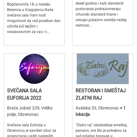
deset godina i naši standardi
Bogdanovića 18, u naselju
poslovanja podrazumevaju
Bresnica u Kragujevcu.Naša
vrhunski standard hrane i
svečana sala Vam nudi
usluge.Ljubazno osoblje našeg
mogućnost da vaš poseban dan
restoran...
učinite još lepšim i
nezaboravnim za vas i v...
SVEČANA SALA
RESTORAN I SMEŠTAJ
EUFORIJA 2022
ZLATNI RAJ
Braće Joksić 229, Veliko
Avalska 53, Obrenovac
+ 1
polje, Obrenovac
lokacija
Svečana sala Euforija u
"Zlatni raj" obezbeđuje smeštaj,
Obrenovcu je savršen izbor za
pansion, sve što je potrebno za
organizaciju vaših najlepših
vaš prijatan boravak u