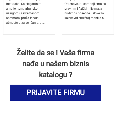
trenutaka. Sa elegantnim
Obrenovcu.U saradnji smo sa
ambijentom, vrhunskom
pravnim i fizičkim licima, a
uslugom i savremenom
nudimo i posebne uslove za
opremom, pruža idealnu
kolektivni smeštaj radnika.S...
atmosferu za venčanja, pr...
Želite da se i Vaša firma
nađe u našem biznis
katalogu ?
PRIJAVITE FIRMU