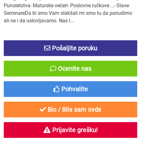
Punoletstva- Maturske večeri- Poslovne ručkove …- Slave-
SeminareDa bi smo Vam olakšali mi smo tu da ponudimo
ali ne i da uslovljavamo. Nas l...
Pošaljite poruku
Ocenite nas
Pohvalite
Bio / Bila sam ovde
Prijavite grešku!