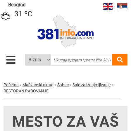
Beograd
31 ºC
Početna
»
Mačvanski okrug
»
Šabac
»
Sale za iznajmljivanje
»
RESTORAN RADOVANJE