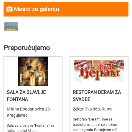
Mesto za galeriju
Preporučujemo
SALA ZA SLAVLJE
RESTORAN ĐERAM ZA
FONTANA
SVADBE
Milana Bogdanovića 20,
Železnička 86b, Ruma
Kragujevac
Restoran "Đeram", ime sa
tradicijom, nalazi se u užem
Sala za proslave "Fontana" se
centru grada.Poslujemo već
nalazi u ulici Milana