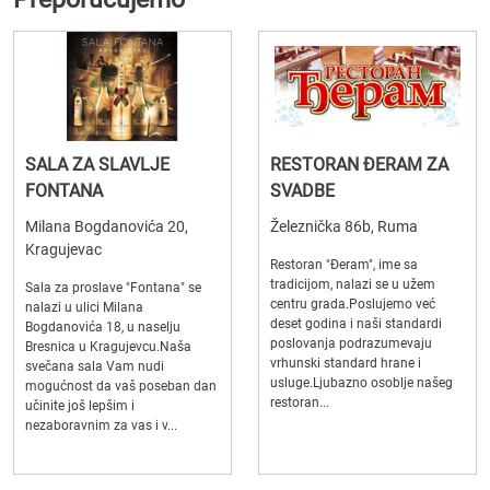
SALA ZA SLAVLJE
RESTORAN ĐERAM ZA
FONTANA
SVADBE
Milana Bogdanovića 20,
Železnička 86b, Ruma
Kragujevac
Restoran "Đeram", ime sa
tradicijom, nalazi se u užem
Sala za proslave "Fontana" se
centru grada.Poslujemo već
nalazi u ulici Milana
deset godina i naši standardi
Bogdanovića 18, u naselju
poslovanja podrazumevaju
Bresnica u Kragujevcu.Naša
vrhunski standard hrane i
svečana sala Vam nudi
usluge.Ljubazno osoblje našeg
mogućnost da vaš poseban dan
restoran...
učinite još lepšim i
nezaboravnim za vas i v...