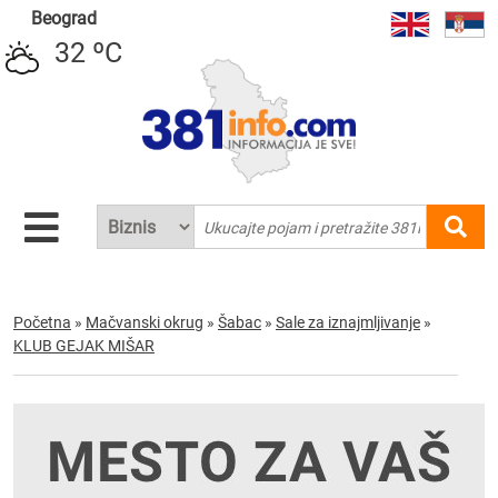
Beograd
32 ºC
Početna
»
Mačvanski okrug
»
Šabac
»
Sale za iznajmljivanje
»
KLUB GEJAK MIŠAR