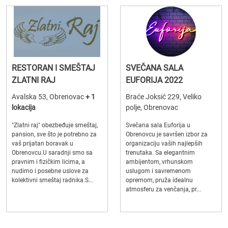
RESTORAN I SMEŠTAJ
SVEČANA SALA
ZLATNI RAJ
EUFORIJA 2022
Avalska 53, Obrenovac
+ 1
Braće Joksić 229, Veliko
lokacija
polje, Obrenovac
"Zlatni raj" obezbeđuje smeštaj,
Svečana sala Euforija u
pansion, sve što je potrebno za
Obrenovcu je savršen izbor za
vaš prijatan boravak u
organizaciju vaših najlepših
Obrenovcu.U saradnji smo sa
trenutaka. Sa elegantnim
pravnim i fizičkim licima, a
ambijentom, vrhunskom
nudimo i posebne uslove za
uslugom i savremenom
kolektivni smeštaj radnika.S...
opremom, pruža idealnu
atmosferu za venčanja, pr...