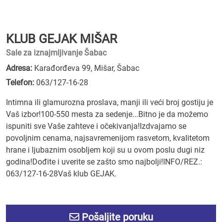
KLUB GEJAK MIŠAR
Sale za iznajmljivanje Šabac
Adresa:
Karađorđeva 99, Mišar, Šabac
Telefon:
063/127-16-28
Intimna ili glamurozna proslava, manji ili veći broj gostiju je
Vaš izbor!100-550 mesta za sedenje...Bitno je da možemo
ispuniti sve Vaše zahteve i očekivanja!Izdvajamo se
povoljnim cenama, najsavremenijom rasvetom, kvalitetom
hrane i ljubaznim osobljem koji su u ovom poslu dugi niz
godina!Dođite i uverite se zašto smo najbolji!INFO/REZ.:
063/127-16-28Vaš klub GEJAK.
Pošaljite poruku