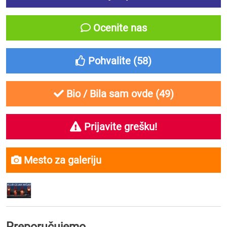
Ocenite nas
Pohvalite (
58
)
Bio / Bila sam ovde (
49
)
Prijavite grešku!
Mesto za galeriju
Preporučujemo