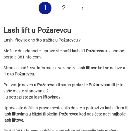
1
2
›
Lash lift u Požarevcu
Lash liftovi
je ono što tražite
u Požarevcu
?
Možete da odahnete, upravo ste našli
lash lift Požarevac
uz pomoć
portala 381info.com.
Stranica sadži sve informacije vezano za
lash liftove
koji se nalaze
u
ili oko Požarevca
.
Put vas je naveo
u Požarevac
ili samo prolazite
Požarevcom
ili je to
vaše mesto stanovanja ?
I u potrazi ste za
lash liftovima
?
Upravo ste došli na pravo mesto, bilo da ste u potrazi za
lash liftom
ili
lash liftovima
u blizini ili okolini
Požarevca
kod nas ćete naći
najbolje
lash liftove
.