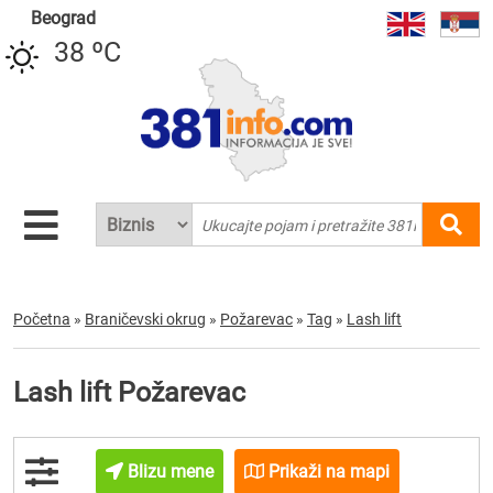
Beograd
38 ºC
Početna
»
Braničevski okrug
»
Požarevac
»
Tag
»
Lash lift
Lash lift Požarevac
Blizu mene
Prikaži na mapi