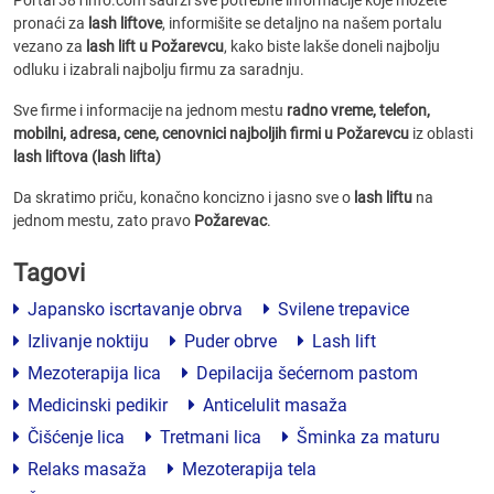
Portal 381info.com sadrži sve potrebne informacije koje možete
pronaći za
lash liftove
, informišite se detaljno na našem portalu
vezano za
lash lift u Požarevcu
, kako biste lakše doneli najbolju
odluku i izabrali najbolju firmu za saradnju.
Sve firme i informacije na jednom mestu
radno vreme, telefon,
mobilni, adresa, cene, cenovnici
najboljih firmi u Požarevcu
iz oblasti
lash liftova (lash lifta)
Da skratimo priču, konačno koncizno i jasno sve o
lash liftu
na
jednom mestu, zato pravo
Požarevac
.
Tagovi
Japansko iscrtavanje obrva
Svilene trepavice
Izlivanje noktiju
Puder obrve
Lash lift
Mezoterapija lica
Depilacija šećernom pastom
Medicinski pedikir
Anticelulit masaža
Čišćenje lica
Tretmani lica
Šminka za maturu
Relaks masaža
Mezoterapija tela