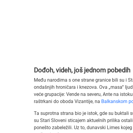
Dođoh, videh, još jednom pobedih
Među narodima s one strane granice bili su i Sta
ondašnjih hroničara i knezova. Ova „masa“ ljudi 
veće grupacije: Vende na severu, Ante na istoku i
raštrkani do oboda Vizantije, na
Balkanskom po
Ta suprotna strana bio je istok, gde su buktali su
su Stari Sloveni sticajem aktuelnih prilika ostal
ponešto zabeležili. Uz to, dunavski Limes kojeg