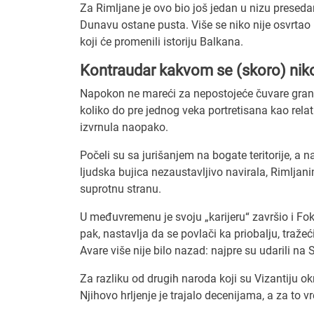
Za Rimljane je ovo bio još jedan u nizu preseda
Dunavu ostane pusta. Više se niko nije osvrtao
koji će promenili istoriju Balkana.
Kontraudar kakvom se (skoro) niko
Napokon ne mareći za nepostojeće čuvare granic
koliko do pre jednog veka portretisana kao relat
izvrnula naopako.
Počeli su sa jurišanjem na bogate teritorije, a 
ljudska bujica nezaustavljivo navirala, Rimljan
suprotnu stranu.
U međuvremenu je svoju „karijeru“ završio i Fok
pak, nastavlja da se povlači ka priobalju, tražeć
Avare više nije bilo nazad: najpre su udarili na
Za razliku od drugih naroda koji su Vizantiju ok
Njihovo hrljenje je trajalo decenijama, a za to 