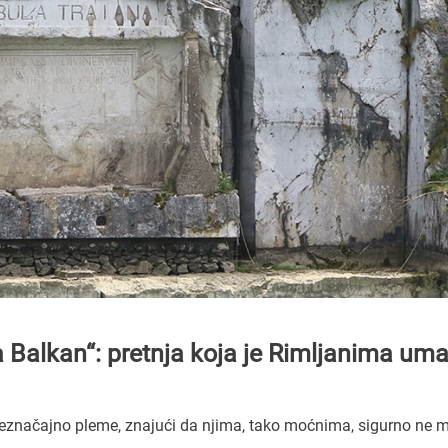
na Balkan“: pretnja koja je Rimljanima uma
beznačajno pleme, znajući da njima, tako moćnima, sigurno ne 