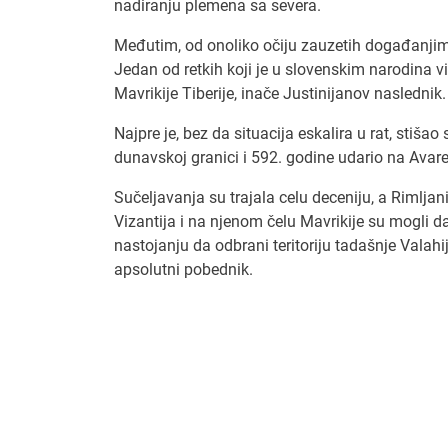
nadiranju plemena sa severa.
Međutim, od onoliko očiju zauzetih događanjim
Jedan od retkih koji je u slovenskim narodina vid
Mavrikije Tiberije, inače Justinijanov nasledn
Najpre je, bez da situacija eskalira u rat, stiša
dunavskoj granici i 592. godine udario na Avare
Sučeljavanja su trajala celu deceniju, a Rimljani s
Vizantija i na njenom čelu Mavrikije su mogli da
nastojanju da odbrani teritoriju tadašnje Vala
apsolutni pobednik.