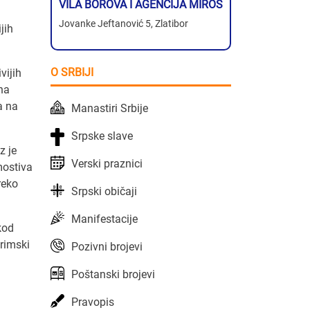
VILA BOROVA I AGENCIJA MIROS
Jovanke Jeftanović 5, Zlatibor
jih
O SRBIJI
vijih
 na
a na
Manastiri Srbije
Srpske slave
z je
Verski praznici
mostiva
reko
Srpski običaji
Manifestacije
kod
rimski
Pozivni brojevi
Poštanski brojevi
Pravopis