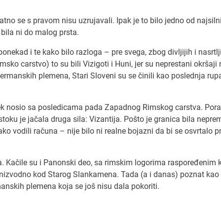
vatno se s pravom nisu uzrujavali. Ipak je to bilo jedno od najsilni
bila ni do malog prsta.
ponekad i te kako bilo razloga – pre svega, zbog divljijih i nasrtlji
o carstvo) to su bili Vizigoti i Huni, jer su neprestani okršaji
ermanskih plemena, Stari Sloveni su se činili kao poslednja rup
vek nosio sa posledicama pada Zapadnog Rimskog carstva. Pora
toku je jačala druga sila: Vizantija. Pošto je granica bila nepre
o vodili računa – nije bilo ni realne bojazni da bi se osvrtalo p
a. Kačile su i Panonski deo, sa rimskim logorima raspoređenim 
 nizvodno kod Starog Slankamena. Tada (a i danas) poznat kao 
manskih plemena koja se još nisu dala pokoriti.