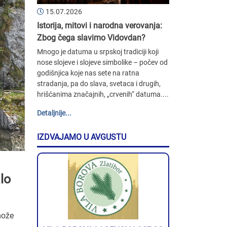
15.07.2026
Istorija, mitovi i narodna verovanja:
Zbog čega slavimo Vidovdan?
Mnogo je datuma u srpskoj tradiciji koji
nose slojeve i slojeve simbolike – počev od
godišnjica koje nas sete na ratna
stradanja, pa do slava, svetaca i drugih,
hrišćanima značajnih, „crvenih“ datuma....
Detaljnije...
IZDVAJAMO U AVGUSTU
lo
može