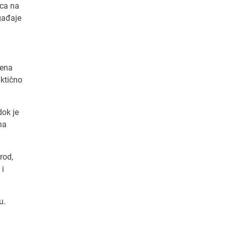
ica na
gađaje
mena
aktično
dok je
na
rod,
 i
u.