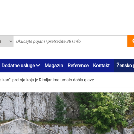
Dodatne usluge
Magazin
Reference
Kontakt
Žensko 
Balkan“: pretnja koja je Rimljanima umalo došla glave