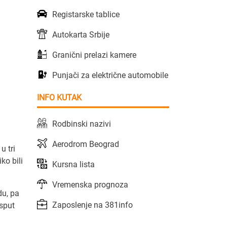
Registarske tablice
Autokarta Srbije
Granični prelazi kamere
Punjači za električne automobile
INFO KUTAK
Rodbinski nazivi
Aerodrom Beograd
u tri
ko bili
Kursna lista
Vremenska prognoza
du, pa
Zaposlenje na 381info
usput