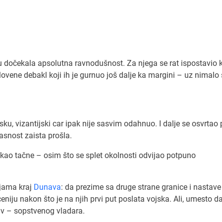
du dočekala apsolutna ravnodušnost. Za njega se rat ispostavio 
ovene debakl koji ih je gurnuo još dalje ka margini – uz nimalo
ku, vizantijski car ipak nije sasvim odahnuo. I dalje se osvrtao
snost zaista prošla.
 kao tačne – osim što se splet okolnosti odvijao potpuno
ijama kraj
Dunava
: da prezime sa druge strane granice i nastave
iju nakon što je na njih prvi put poslata vojska. Ali, umesto da
tiv – sopstvenog vladara.