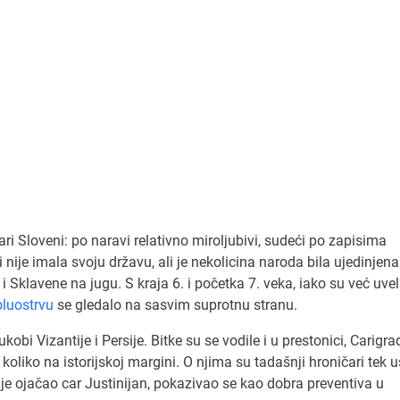
ri Sloveni: po naravi relativno miroljubivi, sudeći po zapisima
nije imala svoju državu, ali je nekolicina naroda bila ujedinjena 
 Sklavene na jugu. S kraja 6. i početka 7. veka, iako su već uveli
luostrvu
se gledalo na sasvim suprotnu stranu.
kobi Vizantije i Persije. Bitke su se vodile i u prestonici, Carigra
i koliko na istorijskoj margini. O njima su tadašnji hroničari tek 
 je ojačao car Justinijan, pokazivao se kao dobra preventiva u