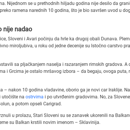
na. Nijednom se u prethodnih hiljadu godina nije desilo da gran
 preko ramena narednih 10 godina, što je bio savršen uvod u do
 nije nadao
e, Sloveni i Avari počinju da hrle ka drugoj obali Dunava. Ple
ivno miroljubiva, u roku od jedne decenije su Istočno carstvo pr
nastavili sa pljačkanjem naselja i razaranjem rimskih gradova. A 
ima i Grcima je ostalo mršavog izbora – da begaju, ovoga puta, 
a – nakon 10 godina vladavine, oborio ga je novi car Iraklije. Na
i utočište na
ostrvima
i po utvrđenim gradovima. No, za Slovene
 Solun, a potom opseli Carigrad.
rznuli u prolazu, Stari Sloveni su se zanavek ukorenili na Balkan
vreme su Balkan krstili novim imenom – Sklavinija.