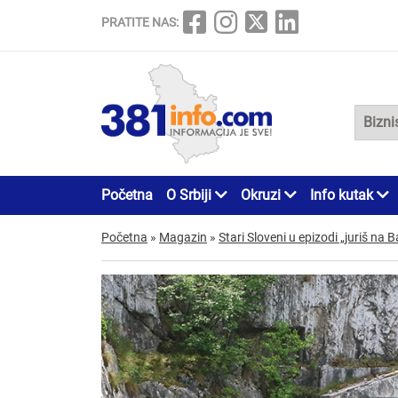
PRATITE NAS:
Početna
O Srbiji
Okruzi
Info kutak
Početna
»
Magazin
»
Stari Sloveni u epizodi „juriš na 