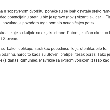
a u sopstvenom dvorištu, poneke su se ipak osvrtale preko ram
eo potencijalnu pretnju bio je upravo (novi) vizantijski car – Fl
ik. I povukao je povodom toga pomalo neuobičajen potez.
o strasti koje su kuljale sa azijske strane. Potom je nišan okrenuo 
 i Slovene.
u, kako i dolikuje, izašli kao pobednici. To je, otprilike, bilo to:
 odahnu, naročito kada su Sloveni pretrpeli težak poraz. Tako je
hije (a danas Rumunije), Mavrikije sa svojom vojskom izašao kao