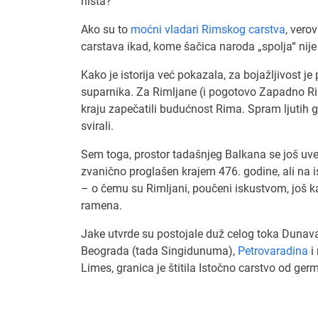
ništa?
Ako su to
moćni vladari Rimskog carstva
, vero
carstava ikad, kome šačica naroda „spolja“ nije 
Kako je istorija već pokazala, za bojažljivost je 
suparnika. Za Rimljane (i pogotovo Zapadno Rimsk
kraju zapečatili budućnost Rima. Spram ljutih g
svirali.
Sem toga, prostor tadašnjeg Balkana se još u
zvanično proglašen krajem 476. godine, ali na is
– o čemu su Rimljani, poučeni iskustvom, još kak
ramena.
Jake utvrde su postojale duž celog toka Dunav
Beograda (tada Singidunuma),
Petrovaradina
i
Limes, granica je štitila Istočno carstvo od ger