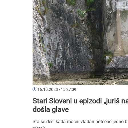
16.10.2023 - 15:27:09
Stari Sloveni u epizodi „juriš 
došla glave
Šta se desi kada moćni vladari potcene jedno 