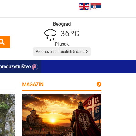
Beograd
36 ºC
Pljusak
Prognoza za narednih 5 dana
preduzetništvo
MAGAZIN