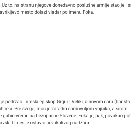
. Uz to, na stranu njegove donedavno poslušne armije stao je i 
avrikijevo mesto dolazi vladar po imenu Foka.
e podržao i rimski episkop Grgur I Veliki, o novom caru (bar što
epih reči. Pre svega, moć je zaradio samovoljom vojnika, a širom
je gubio vreme na bezopasne Slovene. Foka je, pak, povukao po
vski Limes je ostavio bez ikakvog nadzora.