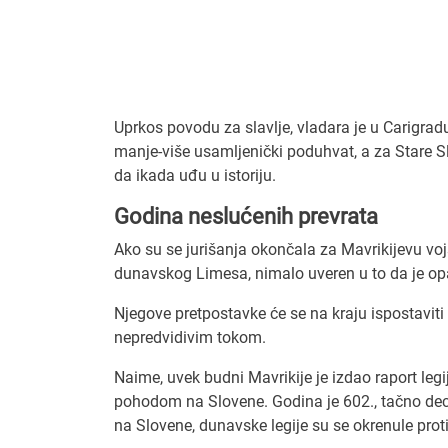
Uprkos povodu za slavlje, vladara je u Carigra
manje-više usamljenički poduhvat, a za Stare Sl
da ikada uđu u istoriju.
Godina neslućenih prevrata
Ako su se jurišanja okončala za Mavrikijevu vojs
dunavskog Limesa, nimalo uveren u to da je opa
Njegove pretpostavke će se na kraju ispostaviti
nepredvidivim tokom.
Naime, uvek budni Mavrikije je izdao raport leg
pohodom na Slovene. Godina je 602., tačno decen
na Slovene, dunavske legije su se okrenule pro