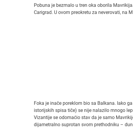
Pobuna je bezmalo u tren oka oborila Mavrikija
Carigrad. U ovom preokretu za neverovati, na M
Foka je inače poreklom bio sa Balkana. Iako ga j
istorijskih spisa tiče) se nije nalazilo mnogo l
Vizantije se odomaćio stav da je samo Mavriki
dijametralno suprotan svom prethodniku – duna