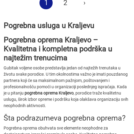
1
2
›
Pogrebna usluga u Kraljevu
Pogrebna oprema Kraljevo –
Kvalitetna i kompletna podrška u
najtežim trenucima
Gubitak voljene osobe predstavlja jedan od najtežih trenutaka u
životu svake porodice. U tim okolnostima važno je imati pouzdanog
partnera koji će sa maksimalnom pažnjom, poštovanjem i
profesionalnošću pomoći u organizaciji poslednjeg ispraćaja. Kada
je u pitanju
pogrebna oprema Kraljevo
, porodice traže kvalitetnu
uslugu, širok izbor opreme i podršku koja olakšava organizaciju svih
neophodnih aktivnosti.
Šta podrazumeva pogrebna oprema?
Pogrebna oprema obuhvata sve elemente neophodne za