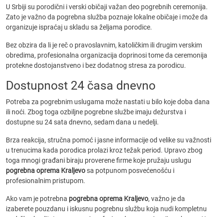
U Srbiji su porodični i verski običaji važan deo pogrebnih ceremonija.
Zato je važno da pogrebna služba poznaje lokalne običaje i može da
organizuje ispraćaj u skladu sa željama porodice.
Bez obzira da li je reč o pravoslavnim, katoličkim ili drugim verskim
obredima, profesionalna organizacija doprinosi tome da ceremonija
protekne dostojanstveno i bez dodatnog stresa za porodicu.
Dostupnost 24 časa dnevno
Potreba za pogrebnim uslugama može nastati u bilo koje doba dana
ili noći. Zbog toga ozbiljne pogrebne službe imaju dežurstva i
dostupne su 24 sata dnevno, sedam dana u nedelji.
Brza reakcija, stručna pomoć i jasne informacije od velike su važnosti
u trenucima kada porodica prolazi kroz težak period. Upravo zbog
toga mnogi građani biraju proverene firme koje pružaju uslugu
pogrebna oprema Kraljevo
sa potpunom posvećenošću i
profesionalnim pristupom.
Ako vam je potrebna
pogrebna oprema Kraljevo
, važno je da
izaberete pouzdanu i iskusnu pogrebnu službu koja nudi kompletnu