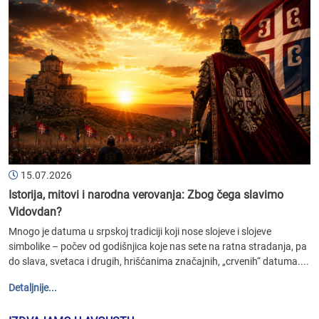
15.07.2026
Istorija, mitovi i narodna verovanja: Zbog čega slavimo
Vidovdan?
Mnogo je datuma u srpskoj tradiciji koji nose slojeve i slojeve
simbolike – počev od godišnjica koje nas sete na ratna stradanja, pa
do slava, svetaca i drugih, hrišćanima značajnih, „crvenih“ datuma....
Detaljnije...