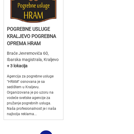
POGREBNE USLUGE
KRALJEVO POGREBNA
OPREMA HRAM
Braće Jevremovića 60,
Ibarska magistrala, Kraljevo
+ 3 lokacija
Agencija za pogrebne usluge
"HRAM" osnovana je sa
sedištem u Kraljevu.
Organizovana je po uzoru na
vodeće svetske agencije za
pružanje pogrebnih usluga.
Naša profesionalnost je i naša
najbolja reklama...