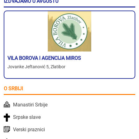
IZDVAJAMO U AVGUSTU
VILA BOROVA I AGENCIJA MIROS
Jovanke Jeftanović 5, Zlatibor
O SRBIJI
Manastiri Srbije
Srpske slave
Verski praznici