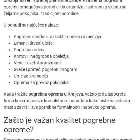
dostojanstven ispraćaj preminule osobe. Kvalitetna pogrebna
oprema omogućava porodici da organizuje sahranu u skladu sa
željama pokojnika i tradicijom porodice.
U ponudi se najčešće nalaze:
Pogrebni sanduci različitih modela i dimenzija
Limeni i drveni ulošci
Pogrebna odeća
Krstovi i nadgrobna obeležja
Venci i cvetni aranžmani
Sveće i prateći pogrebni program
Urne za kremaciju
Oprema za prevoz pokojnika
Kada tražite
pogrebnu opremu u Kraljevu
, važno je da izaberete
firmu koja raspolaže kompletnom ponudom kako biste na jednom
mestu završili sve potrebne formalnosti i nabavku opreme.
Zašto je važan kvalitet pogrebne
opreme?