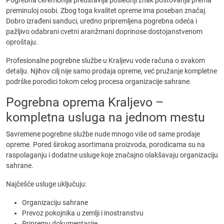
Pogrebna ceremonija predstavlja poslednji znak poštovanja prema
preminuloj osobi. Zbog toga kvalitet opreme ima poseban značaj.
Dobro izrađeni sanduci, uredno pripremljena pogrebna odeća i
pažljivo odabrani cvetni aranžmani doprinose dostojanstvenom
oproštaju.
Profesionalne pogrebne službe u Kraljevu vode računa o svakom
detalju. Njihov cilj nije samo prodaja opreme, već pružanje kompletne
podrške porodici tokom celog procesa organizacije sahrane.
Pogrebna oprema Kraljevo –
kompletna usluga na jednom mestu
Savremene pogrebne službe nude mnogo više od same prodaje
opreme. Pored širokog asortimana proizvoda, porodicama su na
raspolaganju i dodatne usluge koje značajno olakšavaju organizaciju
sahrane.
Najčešće usluge uključuju:
Organizaciju sahrane
Prevoz pokojnika u zemlji i inostranstvu
Pripremu dokumentacije