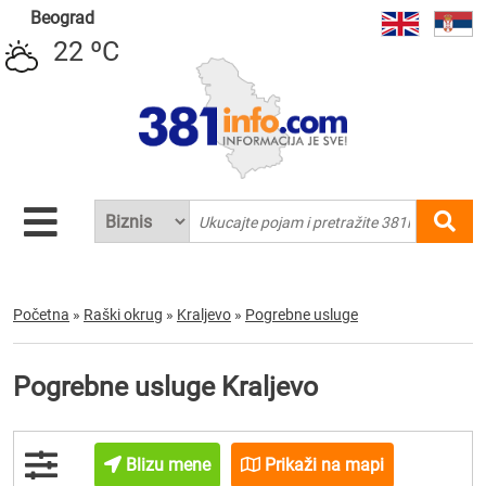
Beograd
22 ºC
Početna
»
Raški okrug
»
Kraljevo
»
Pogrebne usluge
Pogrebne usluge Kraljevo
Blizu mene
Prikaži na mapi