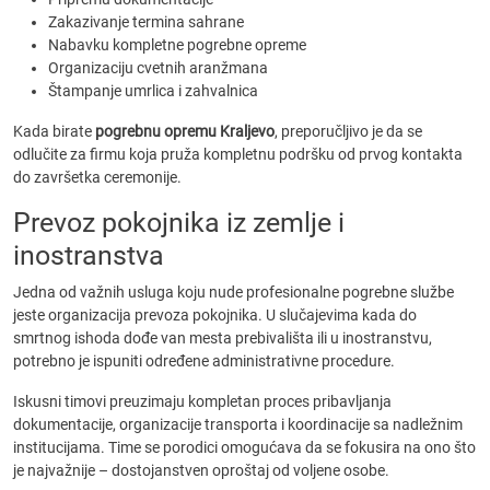
Zakazivanje termina sahrane
Nabavku kompletne pogrebne opreme
Organizaciju cvetnih aranžmana
Štampanje umrlica i zahvalnica
Kada birate
pogrebnu opremu Kraljevo
, preporučljivo je da se
odlučite za firmu koja pruža kompletnu podršku od prvog kontakta
do završetka ceremonije.
Prevoz pokojnika iz zemlje i
inostranstva
Jedna od važnih usluga koju nude profesionalne pogrebne službe
jeste organizacija prevoza pokojnika. U slučajevima kada do
smrtnog ishoda dođe van mesta prebivališta ili u inostranstvu,
potrebno je ispuniti određene administrativne procedure.
Iskusni timovi preuzimaju kompletan proces pribavljanja
dokumentacije, organizacije transporta i koordinacije sa nadležnim
institucijama. Time se porodici omogućava da se fokusira na ono što
je najvažnije – dostojanstven oproštaj od voljene osobe.