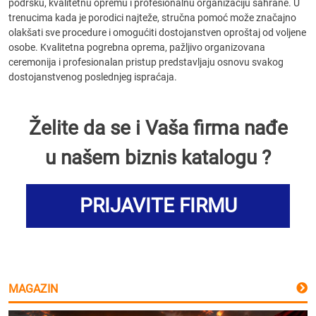
podršku, kvalitetnu opremu i profesionalnu organizaciju sahrane. U
trenucima kada je porodici najteže, stručna pomoć može značajno
olakšati sve procedure i omogućiti dostojanstven oproštaj od voljene
osobe. Kvalitetna pogrebna oprema, pažljivo organizovana
ceremonija i profesionalan pristup predstavljaju osnovu svakog
dostojanstvenog poslednjeg ispraćaja.
Želite da se i Vaša firma nađe
u našem biznis katalogu ?
PRIJAVITE FIRMU
MAGAZIN