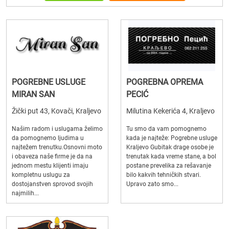
POGREBNE USLUGE
POGREBNA OPREMA
MIRAN SAN
PECIĆ
Žički put 43, Kovači, Kraljevo
Milutina Kekerića 4, Kraljevo
Našim radom i uslugama želimo
Tu smo da vam pomognemo
da pomognemo ljudima u
kada je najteže: Pogrebne usluge
najtežem trenutku.Osnovni moto
Kraljevo Gubitak drage osobe je
i obaveza naše firme je da na
trenutak kada vreme stane, a bol
jednom mestu klijenti imaju
postane prevelika za rešavanje
kompletnu uslugu za
bilo kakvih tehničkih stvari.
dostojanstven sprovod svojih
Upravo zato smo...
najmilih...