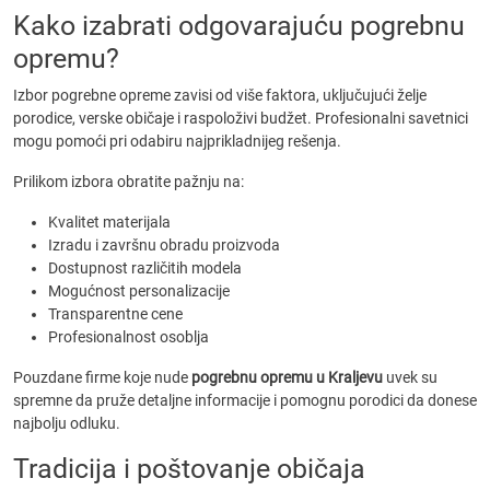
Kako izabrati odgovarajuću pogrebnu
opremu?
Izbor pogrebne opreme zavisi od više faktora, uključujući želje
porodice, verske običaje i raspoloživi budžet. Profesionalni savetnici
mogu pomoći pri odabiru najprikladnijeg rešenja.
Prilikom izbora obratite pažnju na:
Kvalitet materijala
Izradu i završnu obradu proizvoda
Dostupnost različitih modela
Mogućnost personalizacije
Transparentne cene
Profesionalnost osoblja
Pouzdane firme koje nude
pogrebnu opremu u Kraljevu
uvek su
spremne da pruže detaljne informacije i pomognu porodici da donese
najbolju odluku.
Tradicija i poštovanje običaja