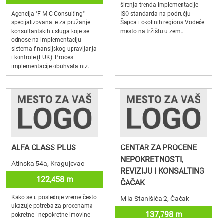
širenja trenda implementacije
Agencija "F M C Consulting"
ISO standarda na području
specijalizovana je za pružanje
Šapca i okolinih regiona.Vodeće
konsultantskih usluga koje se
mesto na tržištu u zem...
odnose na implementaciju
sistema finansijskog upravljanja
i kontrole (FUK). Proces
implementacije obuhvata niz...
ALFA CLASS PLUS
CENTAR ZA PROCENE
NEPOKRETNOSTI,
Atinska 54a, Kragujevac
REVIZIJU I KONSALTING
122,458 m
ČAČAK
Kako se u poslednje vreme često
Mila Stanišića 2, Čačak
ukazuje potreba za procenama
137,798 m
pokretne i nepokretne imovine