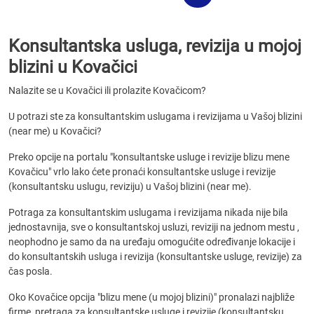
Konsultantska usluga, revizija u mojoj
blizini u Kovačici
Nalazite se u Kovačici ili prolazite Kovačicom?
U potrazi ste za konsultantskim uslugama i revizijama u Vašoj blizini
(near me) u Kovačici?
Preko opcije na portalu "konsultantske usluge i revizije blizu mene
Kovačicu" vrlo lako ćete pronaći konsultantske usluge i revizije
(konsultantsku uslugu, reviziju) u Vašoj blizini (near me).
Potraga za konsultantskim uslugama i revizijama nikada nije bila
jednostavnija, sve o konsultantskoj usluzi, reviziji na jednom mestu ,
neophodno je samo da na uređaju omogućite određivanje lokacije i
do konsultantskih usluga i revizija (konsultantske usluge, revizije) za
čas posla.
Oko Kovačice opcija "blizu mene (u mojoj blizini)" pronalazi najbliže
firme, pretraga za konsultantske usluge i revizije (konsultantsku