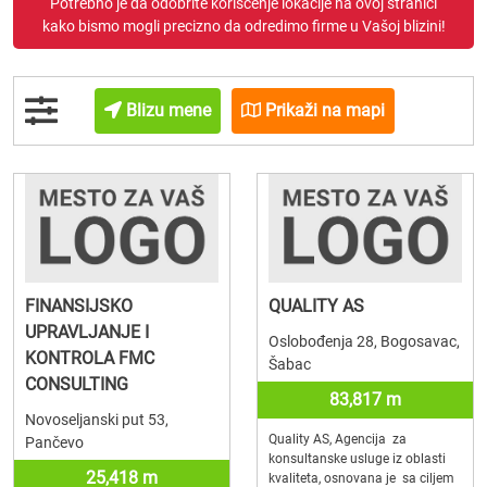
Potrebno je da odobrite korišćenje lokacije na ovoj stranici
kako bismo mogli precizno da odredimo firme u Vašoj blizini!
Blizu mene
Prikaži na mapi
FINANSIJSKO
QUALITY AS
UPRAVLJANJE I
Oslobođenja 28, Bogosavac,
KONTROLA FMC
Šabac
CONSULTING
83,817 m
Novoseljanski put 53,
Quality AS, Agencija za
Pančevo
konsultanske usluge iz oblasti
25,418 m
kvaliteta, osnovana je sa ciljem