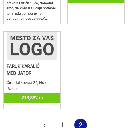
pravnih i fizičkih lica, slobodni
smo, da Vam u slučaju potrebe u
tom radu pomognemo i
ponudimo naše usluge.K...
FARUK KARALIĆ
MEDIJATOR
Ćire Ratkovića 24, Novi
Pazar
219,882 m
‹
1
2