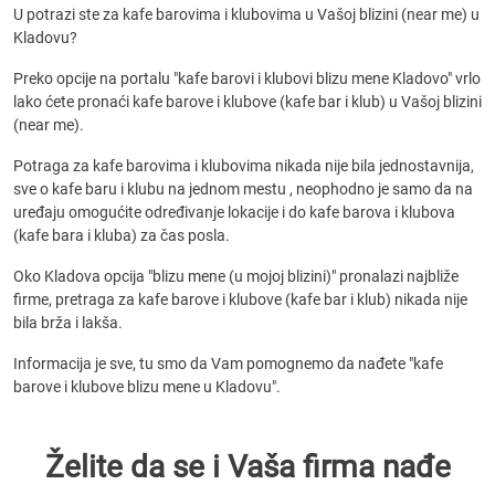
U potrazi ste za kafe barovima i klubovima u Vašoj blizini (near me) u
Kladovu?
Preko opcije na portalu "kafe barovi i klubovi blizu mene Kladovo" vrlo
lako ćete pronaći kafe barove i klubove (kafe bar i klub) u Vašoj blizini
(near me).
Potraga za kafe barovima i klubovima nikada nije bila jednostavnija,
sve o kafe baru i klubu na jednom mestu , neophodno je samo da na
uređaju omogućite određivanje lokacije i do kafe barova i klubova
(kafe bara i kluba) za čas posla.
Oko Kladova opcija "blizu mene (u mojoj blizini)" pronalazi najbliže
firme, pretraga za kafe barove i klubove (kafe bar i klub) nikada nije
bila brža i lakša.
Informacija je sve, tu smo da Vam pomognemo da nađete "kafe
barove i klubove blizu mene u Kladovu".
Želite da se i Vaša firma nađe