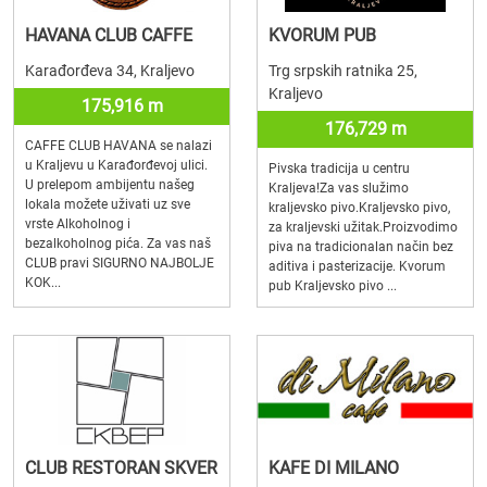
HAVANA CLUB CAFFE
KVORUM PUB
Karađorđeva 34, Kraljevo
Trg srpskih ratnika 25,
Kraljevo
175,916 m
176,729 m
CAFFE CLUB HAVANA se nalazi
u Kraljevu u Karađorđevoj ulici.
Pivska tradicija u centru
U prelepom ambijentu našeg
Kraljeva!Za vas služimo
lokala možete uživati uz sve
kraljevsko pivo.Kraljevsko pivo,
vrste Alkoholnog i
za kraljevski užitak.Proizvodimo
bezalkoholnog pića. Za vas naš
piva na tradicionalan način bez
CLUB pravi SIGURNO NAJBOLJE
aditiva i pasterizacije. Kvorum
KOK...
pub Kraljevsko pivo ...
CLUB RESTORAN SKVER
KAFE DI MILANO