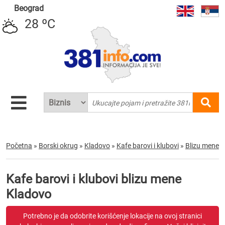
Beograd
28 ºC
Početna
»
Borski okrug
»
Kladovo
»
Kafe barovi i klubovi
»
Blizu mene
Kafe barovi i klubovi blizu mene
Kladovo
Potrebno je da odobrite korišćenje lokacije na ovoj stranici