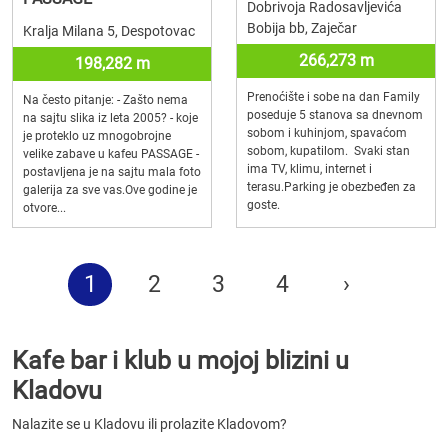
Dobrivoja Radosavljevića
Bobija bb, Zaječar
Kralja Milana 5, Despotovac
266,273 m
198,282 m
Prenoćište i sobe na dan Family
Na često pitanje: - Zašto nema
poseduje 5 stanova sa dnevnom
na sajtu slika iz leta 2005? - koje
sobom i kuhinjom, spavaćom
je proteklo uz mnogobrojne
sobom, kupatilom. Svaki stan
velike zabave u kafeu PASSAGE -
ima TV, klimu, internet i
postavljena je na sajtu mala foto
terasu.Parking je obezbeđen za
galerija za sve vas.Ove godine je
goste.
otvore...
1
2
3
4
›
Kafe bar i klub u mojoj blizini u
Kladovu
Nalazite se u Kladovu ili prolazite Kladovom?