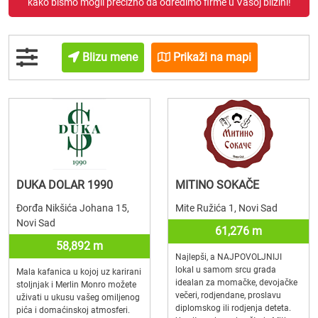
kako bismo mogli precizno da odredimo firme u Vašoj blizini!
Blizu mene
Prikaži na mapi
DUKA DOLAR 1990
MITINO SOKAČE
Đorđa Nikšića Johana 15,
Mite Ružića 1, Novi Sad
Novi Sad
61,276 m
58,892 m
Najlepši, a NAJPOVOLJNIJI
lokal u samom srcu grada
Mala kafanica u kojoj uz karirani
idealan za momačke, devojačke
stoljnjak i Merlin Monro možete
večeri, rodjendane, proslavu
uživati u ukusu vašeg omiljenog
diplomskog ili rodjenja deteta.
pića i domaćinskoj atmosferi.