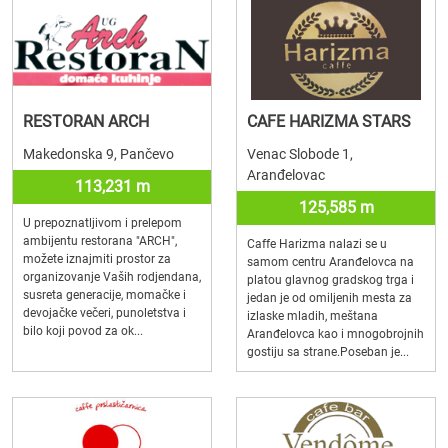
RESTORAN ARCH
CAFE HARIZMA STARS
Makedonska 9, Pančevo
Venac Slobode 1,
Aranđelovac
113,231 m
125,585 m
U prepoznatljivom i prelepom
ambijentu restorana "ARCH",
Caffe Harizma nalazi se u
možete iznajmiti prostor za
samom centru Aranđelovca na
organizovanje Vaših rodjendana,
platou glavnog gradskog trga i
susreta generacije, momačke i
jedan je od omiljenih mesta za
devojačke večeri, punoletstva i
izlaske mladih, meštana
bilo koji povod za ok...
Aranđelovca kao i mnogobrojnih
gostiju sa strane.Poseban je...