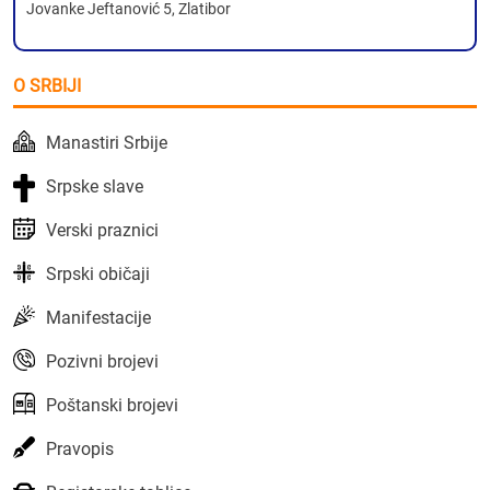
Jovanke Jeftanović 5, Zlatibor
O SRBIJI
Manastiri Srbije
Srpske slave
Verski praznici
Srpski običaji
Manifestacije
Pozivni brojevi
Poštanski brojevi
Pravopis