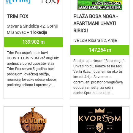
TRIM FOX
PLAŽA BOSA NOGA -
APARTMANI UHVATI
Stevana Sinđelića 42, Gornji
RIBICU
Milanovac
+ 1 lokacija
Ive Lole Ribara 82, Arilje
139,902 m
147,254 m
Trim Fox uspešno se bavi
UGOSTITELJSTVOM već dugi niz
Studio - apartmani "Bosa noga" -
godina, a pored ugostiteljstva
Uhvati ribicu, nalaze se na reci
Trim Fox se već 5 godina bavi
Veliki Rzav, i udaljeni su oko tri
prodajom lovačkog oružja,
km od Arilja.Savremeno
municije, lovačke odeće, obuće,
opremljeni prostor omogućava
pratećeg pribora i opreme z...
udoban smeštaj za četiri
osobe.Spratni deo rasp...