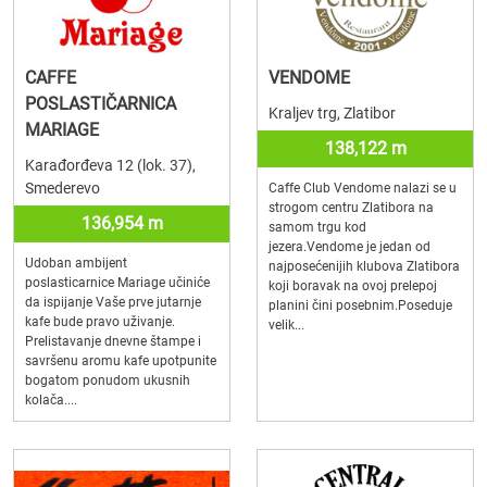
CAFFE
VENDOME
POSLASTIČARNICA
Kraljev trg, Zlatibor
MARIAGE
138,122 m
Karađorđeva 12 (lok. 37),
Smederevo
Caffe Club Vendome nalazi se u
strogom centru Zlatibora na
136,954 m
samom trgu kod
jezera.Vendome je jedan od
Udoban ambijent
najposećenijih klubova Zlatibora
poslasticarnice Mariage učiniće
koji boravak na ovoj prelepoj
da ispijanje Vaše prve jutarnje
planini čini posebnim.Poseduje
kafe bude pravo uživanje.
velik...
Prelistavanje dnevne štampe i
savršenu aromu kafe upotpunite
bogatom ponudom ukusnih
kolača....