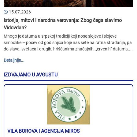
15.07.2026
Istorija, mitovi i narodna verovanja: Zbog čega slavimo
Vidovdan?
Mnogo je datuma u srpskoj tradiciji koji nose slojeve i slojeve
simbolike – počev od godišnjica koje nas sete na ratna stradanja, pa
do slava, svetaca i drugih, hrišćanima značajnih, „crvenih“ datuma....
Detaljnije...
IZDVAJAMO U AVGUSTU
VILA BOROVA I AGENCIJA MIROS