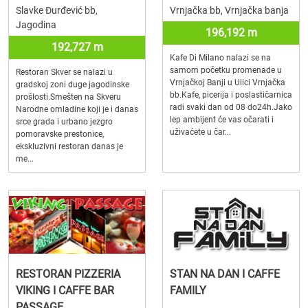
Slavke Đurđević bb,
Vrnjačka bb, Vrnjačka banja
Jagodina
196,192 m
192,727 m
Kafe Di Milano nalazi se na
samom početku promenade u
Restoran Skver se nalazi u
Vrnjačkoj Banji u Ulici Vrnjačka
gradskoj zoni duge jagodinske
bb.Kafe, picerija i poslastičarnica
prošlosti.Smešten na Skveru
radi svaki dan od 08 do24h.Jako
Narodne omladine koji je i danas
lep ambijent će vas očarati i
srce grada i urbano jezgro
uživaćete u čar...
pomoravske prestonice,
ekskluzivni restoran danas je
me...
RESTORAN PIZZERIA
STAN NA DAN I CAFFE
VIKING I CAFFE BAR
FAMILY
PASSAGE