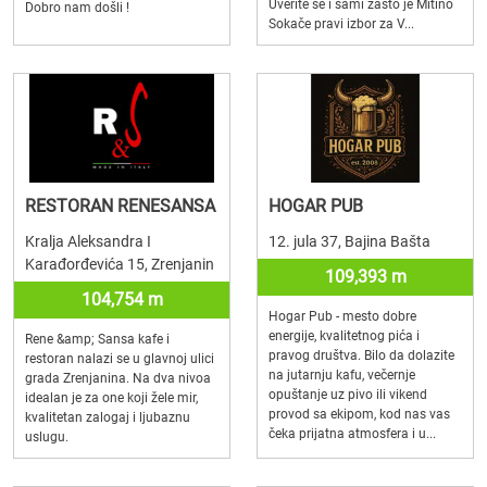
Uverite se i sami zašto je Mitino
Dobro nam došli !
Sokače pravi izbor za V...
RESTORAN RENESANSA
HOGAR PUB
Kralja Aleksandra I
12. jula 37, Bajina Bašta
Karađorđevića 15, Zrenjanin
109,393 m
104,754 m
Hogar Pub - mesto dobre
energije, kvalitetnog pića i
Rene &amp; Sansa kafe i
pravog društva. Bilo da dolazite
restoran nalazi se u glavnoj ulici
na jutarnju kafu, večernje
grada Zrenjanina. Na dva nivoa
opuštanje uz pivo ili vikend
idealan je za one koji žele mir,
provod sa ekipom, kod nas vas
kvalitetan zalogaj i ljubaznu
čeka prijatna atmosfera i u...
uslugu.