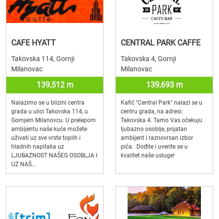
CAFE HYATT
CENTRAL PARK CAFFE
Takovska 114, Gornji
Takovska 4, Gornji
Milanovac
Milanovac
139,512 m
139,693 m
Nalazimo se u blizini centra
Kafić "Central Park" nalazi se u
grada u ulici Takovska 114, u
centru grada, na adresi:
Gornjem Milanovcu. U prelepom
Takovska 4. Tamo Vas očekuju
ambijentu naše kuće možete
ljubazno osoblje, prijatan
uživati uz sve vrste toplih i
ambijent i raznovrsan izbor
hladnih napitaka uz
pića. Dođite i uverite se u
LJUBAZNOST NAŠEG OSOBLJA I
kvalitet naše usluge!
UZ NAŠ...