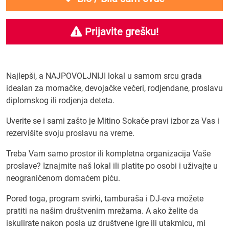
Prijavite grešku!
Najlepši, a NAJPOVOLJNIJI lokal u samom srcu grada
idealan za momačke, devojačke večeri, rodjendane, proslavu
diplomskog ili rodjenja deteta.
Uverite se i sami zašto je Mitino Sokače pravi izbor za Vas i
rezervišite svoju proslavu na vreme.
Treba Vam samo prostor ili kompletna organizacija Vaše
proslave? Iznajmite naš lokal ili platite po osobi i uživajte u
neograničenom domaćem piću.
Pored toga, program svirki, tamburaša i DJ-eva možete
pratiti na našim društvenim mrežama. A ako želite da
iskulirate nakon posla uz društvene igre ili utakmicu, mi