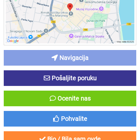
Navigacija
Pošaljite poruku
Ocenite nas
Pohvalite
Bio / Bila sam ovde