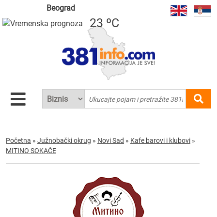
Beograd
23 ºC
Početna
»
Južnobački okrug
»
Novi Sad
»
Kafe barovi i klubovi
»
MITINO SOKAČE