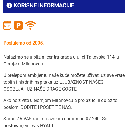
KORISNE INFORMACIJE
Poslujemo od 2005.
Nalazimo se u blizini centra grada u ulici Takovska 114, u
Gornjem Milanovcu.
U prelepom ambijentu naše kuće možete uživati uz sve vrste
toplih i hladnih napitaka uz LJUBAZNOST NAŠEG
OSOBLJA I UZ NAŠE DRAGE GOSTE.
Ako ne živite u Gornjem Milanovcu a prolazite ili dolazite
poslom, DOĐITE I POSETITE NAS.
Samo ZA VAS radimo svakim danom od 07-24h. Sa
poštovanjem, vaš HYATT.