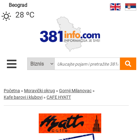
Beograd
28 ºC
Početna
»
Moravički okrug
»
Gornji Milanovac
»
Kafe barovi i klubovi
»
CAFE HYATT