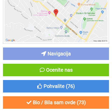
Navigacija
Ocenite nas
Pohvalite (
76
)
Bio / Bila sam ovde (
73
)