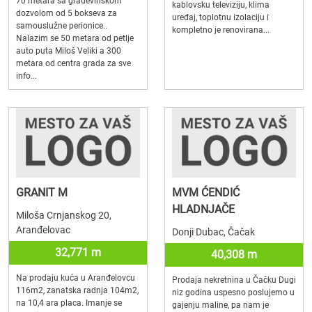
70 metara sa građevinskom
kablovsku televiziju, klima
dozvolom od 5 bokseva za
uređaj, toplotnu izolaciju i
samouslužne perionice..
kompletno je renovirana...
Nalazim se 50 metara od petlje
auto puta Miloš Veliki a 300
metara od centra grada za sve
info...
GRANIT M
MVM ĆENDIĆ
HLADNJAČE
Miloša Crnjanskog 20,
Aranđelovac
Donji Dubac, Čačak
32,771 m
40,308 m
Na prodaju kuća u Aranđelovcu
Prodaja nekretnina u Čačku Dugi
116m2, zanatska radnja 104m2,
niz godina uspesno poslujemo u
na 10,4 ara placa. Imanje se
gajenju maline, pa nam je