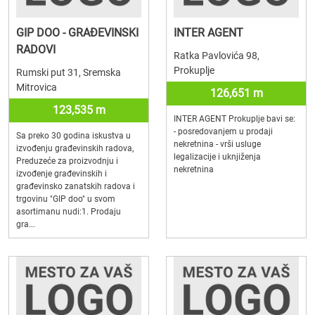
GIP DOO - GRAĐEVINSKI
INTER AGENT
RADOVI
Ratka Pavlovića 98,
Prokuplje
Rumski put 31, Sremska
Mitrovica
126,651 m
123,535 m
INTER AGENT Prokuplje bavi se:
- posredovanjem u prodaji
Sa preko 30 godina iskustva u
nekretnina - vrši usluge
izvođenju građevinskih radova,
legalizacije i uknjiženja
Preduzeće za proizvodnju i
nekretnina
izvođenje građevinskih i
građevinsko zanatskih radova i
trgovinu "GIP doo" u svom
asortimanu nudi:1. Prodaju
gra...