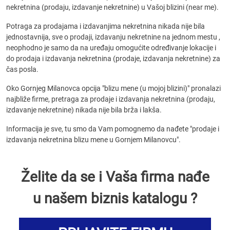
nekretnina (prodaju, izdavanje nekretnine) u Vašoj blizini (near me).
Potraga za prodajama i izdavanjima nekretnina nikada nije bila
jednostavnija, sve o prodaji, izdavanju nekretnine na jednom mestu ,
neophodno je samo da na uređaju omogućite određivanje lokacije i
do prodaja i izdavanja nekretnina (prodaje, izdavanja nekretnine) za
čas posla.
Oko Gornjeg Milanovca opcija "blizu mene (u mojoj blizini)" pronalazi
najbliže firme, pretraga za prodaje i izdavanja nekretnina (prodaju,
izdavanje nekretnine) nikada nije bila brža i lakša.
Informacija je sve, tu smo da Vam pomognemo da nađete "prodaje i
izdavanja nekretnina blizu mene u Gornjem Milanovcu".
Želite da se i Vaša firma nađe
u našem biznis katalogu ?