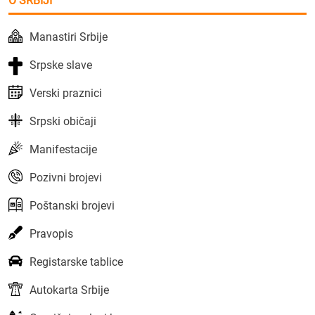
O SRBIJI
Manastiri Srbije
Srpske slave
Verski praznici
Srpski običaji
Manifestacije
Pozivni brojevi
Poštanski brojevi
Pravopis
Registarske tablice
Autokarta Srbije