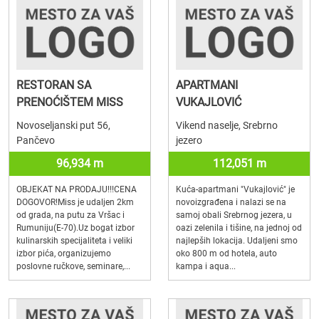
RESTORAN SA
APARTMANI
PRENOĆIŠTEM MISS
VUKAJLOVIĆ
Novoseljanski put 56,
Vikend naselje, Srebrno
Pančevo
jezero
96,934 m
112,051 m
OBJEKAT NA PRODAJU!!!CENA
Kuća-apartmani "Vukajlović" je
DOGOVOR!Miss je udaljen 2km
novoizgrađena i nalazi se na
od grada, na putu za Vršac i
samoj obali Srebrnog jezera, u
Rumuniju(E-70).Uz bogat izbor
oazi zelenila i tišine, na jednoj od
kulinarskih specijaliteta i veliki
najlepših lokacija. Udaljeni smo
izbor pića, organizujemo
oko 800 m od hotela, auto
poslovne ručkove, seminare,...
kampa i aqua...