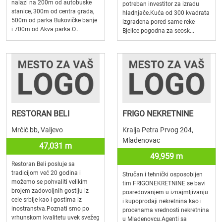
nalazi na 200m od autobuske
potreban investitor za izradu
stanice, 300m od centra grada,
hladnjače.Kuća od 300 kvadrata
500m od parka Bukovičke banje
izgrađena pored same reke
i 700m od Akva parka.O...
Bjelice pogodna za seosk...
RESTORAN BELI
FRIGO NEKRETNINE
Mrčić bb, Valjevo
Kralja Petra Prvog 204,
Mladenovac
47,031 m
49,959 m
Restoran Beli posluje sa
tradicijom već 20 godina i
Stručan i tehnički osposobljen
možemo se pohvaliti velikim
tim FRIGONEKRETNINE se bavi
brojem zadovoljnih gostiju iz
posredovanjem u iznajmljivanju
cele srbije kao i gostima iz
i kupoprodaji nekretnina kao i
inostranstva.Poznati smo po
procenama vrednosti nekretnina
vrhunskom kvalitetu uvek svežeg
u Mladenovcu.Agenti sa