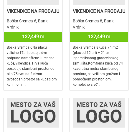
VIKENDICE NA PRODAJU
VIKENDICE NA PRODAJU
Boška Sremca 6, Banja
Boška Sremca 8, Banja
Vrdnik
Vrdnik
132,449 m
132,449 m
Boška Sremca 6Na placu
Boška Sremca 8Kuća 74 m2
veličine 17ari postoje dve
(plac od 12 ari) + 21 ar
potpuno nameštene i uređene
isparcelisanog građevinskog
kuće, vikendice. Prva kuća
zemljišta.Komforna kuća od 74
poseduje stambeni prostor od
kvadratna metra stambenog
oko 75kvm na 2 nivoa –
prostora, sa velikom gražom i
dvosoban prostor sa kupatilom i
pomoćnom prostorijom,
kuhinjom i...
kompletno sređ...