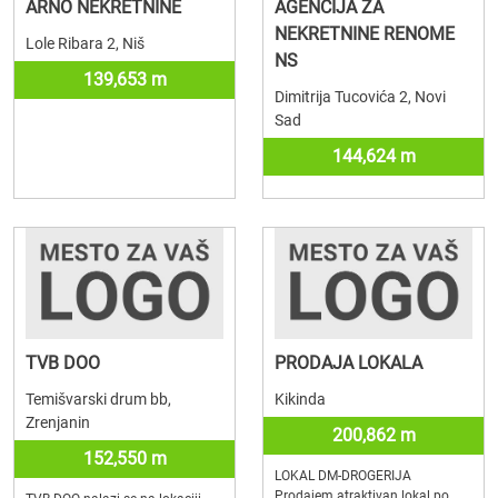
ARNO NEKRETNINE
AGENCIJA ZA
NEKRETNINE RENOME
Lole Ribara 2, Niš
NS
139,653 m
Dimitrija Tucovića 2, Novi
Sad
144,624 m
TVB DOO
PRODAJA LOKALA
Temišvarski drum bb,
Kikinda
Zrenjanin
200,862 m
152,550 m
LOKAL DM-DROGERIJA
Prodajem atraktivan lokal po