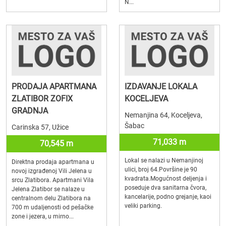
N...
PRODAJA APARTMANA
IZDAVANJE LOKALA
ZLATIBOR ZOFIX
KOCELJEVA
GRADNJA
Nemanjina 64, Koceljeva,
Šabac
Carinska 57, Užice
71,033 m
70,545 m
Lokal se nalazi u Nemanjinoj
Direktna prodaja apartmana u
ulici, broj 64.Površine je 90
novoj izgrađenoj Vili Jelena u
kvadrata.Mogućnost deljenja i
srcu Zlatibora. Apartmani Vila
poseduje dva sanitarna čvora,
Jelena Zlatibor se nalaze u
kancelarije, podno grejanje, kaoi
centralnom delu Zlatibora na
veliki parking.
700 m udaljenosti od pešačke
zone i jezera, u mirno...