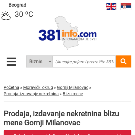
Beograd
30 ºC
Početna
»
Moravički okrug
»
Gornji Milanovac
»
Prodaja, izdavanje nekretnina
»
Blizu mene
Prodaja, izdavanje nekretnina blizu
mene Gornji Milanovac