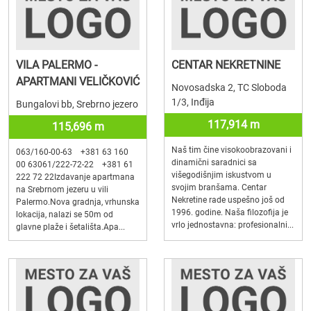
VILA PALERMO -
CENTAR NEKRETNINE
APARTMANI VELIČKOVIĆ
Novosadska 2, TC Sloboda
1/3, Inđija
Bungalovi bb, Srebrno jezero
117,914 m
115,696 m
Naš tim čine visokoobrazovani i
063/160-00-63 +381 63 160
dinamični saradnici sa
00 63061/222-72-22 +381 61
višegodišnjim iskustvom u
222 72 22Izdavanje apartmana
svojim branšama. Centar
na Srebrnom jezeru u vili
Nekretine rade uspešno još od
Palermo.Nova gradnja, vrhunska
1996. godine. Naša filozofija je
lokacija, nalazi se 50m od
vrlo jednostavna: profesionalni...
glavne plaže i šetališta.Apa...