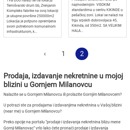
TVB DOO nalazi se na lokaciji
najmodernijim VISOKIM
Temišvarski drum bb, Zrenjanin
standardima u centru KIKINDE u
Kompleks fabrike na ovoj lokaciji
pešačkoj zoni. Lokal se nalazi na
je ukupne površine 250000m2
trgu srpskih dobrovoljaca 45,
Lokacija je potpuno opremljena
Kikinda, od 350m2. SA VELIKIM
svom potrebnom komunalnom
HALA...
infrastrukturom, k...
‹
1
2
Prodaja, izdavanje nekretnine u mojoj
blizini u Gornjem Milanovcu
Nalazite se u Gornjem Milanovcu ili prolazite Gornjim Milanovcem?
U potrazi ste za prodajama i izdavanjima nekretnina u Vašoj blizini
(near me) u Gornjem Milanovcu?
Preko opcije na portalu "prodaje i izdavanja nekretnina blizu mene
Gornji Milanovac" vrlo lako ćete pronaći prodaje i izdavanja