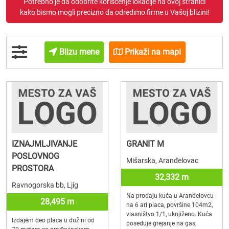
Potrebno je da odobrite korišćenje lokacije na ovoj stranici
kako bismo mogli precizno da odredimo firme u Vašoj blizini!
Blizu mene
Prikaži na mapi
IZNAJMLJIVANJE
GRANIT M
POSLOVNOG
Mišarska, Aranđelovac
PROSTORA
32,332 m
Ravnogorska bb, Ljig
Na prodaju kuća u Aranđelovcu
28,495 m
na 6 ari placa, površine 104m2,
vlasništvo 1/1, uknjiženo. Kuća
Izdajem deo placa u dužini od
poseduje grejanje na gas,