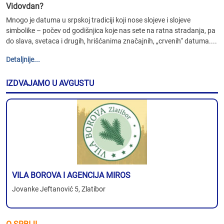
Vidovdan?
Mnogo je datuma u srpskoj tradiciji koji nose slojeve i slojeve
simbolike – počev od godišnjica koje nas sete na ratna stradanja, pa
do slava, svetaca i drugih, hrišćanima značajnih, „crvenih“ datuma....
Detaljnije...
IZDVAJAMO U AVGUSTU
VILA BOROVA I AGENCIJA MIROS
Jovanke Jeftanović 5, Zlatibor