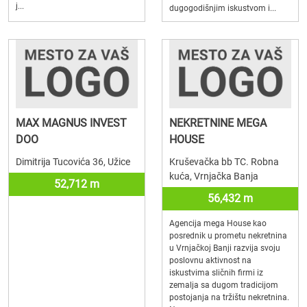
j...
dugogodišnjim iskustvom i...
MAX MAGNUS INVEST
NEKRETNINE MEGA
DOO
HOUSE
Dimitrija Tucovića 36, Užice
Kruševačka bb TC. Robna
kuća, Vrnjačka Banja
52,712 m
56,432 m
Agencija mega House kao
posrednik u prometu nekretnina
u Vrnjačkoj Banji razvija svoju
poslovnu aktivnost na
iskustvima sličnih firmi iz
zemalja sa dugom tradicijom
postojanja na tržištu nekretnina.