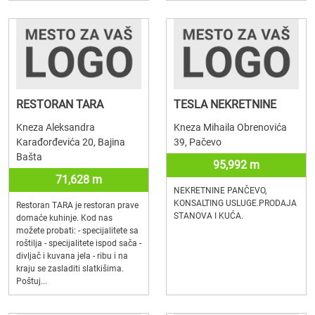
RESTORAN TARA
TESLA NEKRETNINE
Kneza Aleksandra
Kneza Mihaila Obrenovića
Karađorđevića 20, Bajina
39, Pačevo
Bašta
95,992 m
71,628 m
NEKRETNINE PANČEVO,
KONSALTING USLUGE.PRODAJA
Restoran TARA je restoran prave
STANOVA I KUĆA.
domaće kuhinje. Kod nas
možete probati: - specijalitete sa
roštilja - specijalitete ispod sača -
divljač i kuvana jela - ribu i na
kraju se zasladiti slatkišima.
Poštuj...