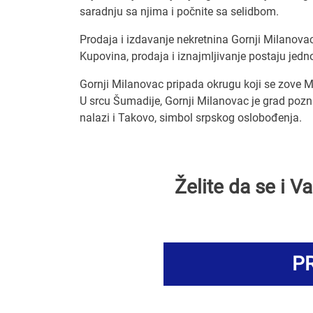
saradnju sa njima i počnite sa selidbom.
Prodaja i izdavanje nekretnina Gornji Milanova
Kupovina, prodaja i iznajmljivanje postaju jed
Gornji Milanovac pripada okrugu koji se zove M
U srcu Šumadije, Gornji Milanovac je grad poznat
nalazi i Takovo, simbol srpskog oslobođenja.
Želite da se i 
PR