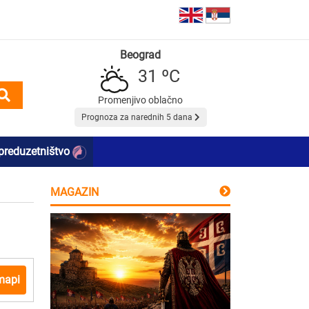
Beograd
31 ºC
Promenjivo oblačno
Prognoza za narednih 5 dana
preduzetništvo
MAGAZIN
mapi