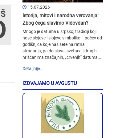
15.07.2026
Istorija, mitovi i narodna verovanja:
Zbog čega slavimo Vidovdan?
Mnogo je datuma u srpskoj tradiciji koji
nose slojeve i slojeve simbolike – počev od
godišnjica koje nas sete na ratna
stradanja, pa do slava, svetaca i drugih,
hrišćanima značajnih, „crvenih“ datuma....
Detaljnije...
IZDVAJAMO U AVGUSTU