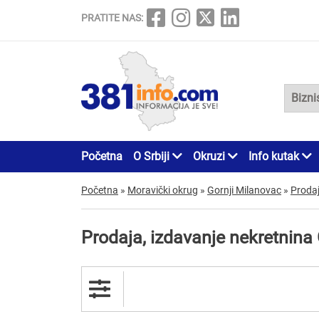
PRATITE NAS:
Početna
O Srbiji
Okruzi
Info kutak
Početna
»
Moravički okrug
»
Gornji Milanovac
»
Prodaj
Prodaja, izdavanje nekretnina