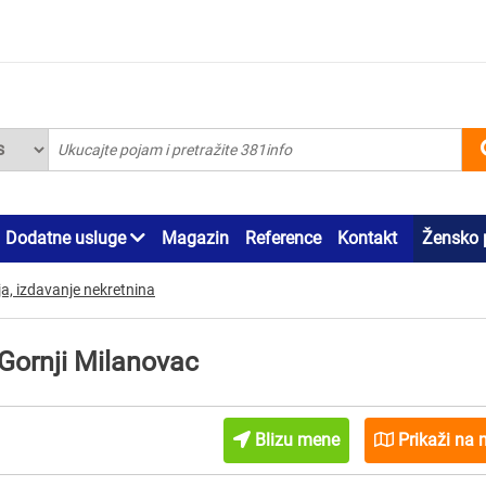
Dodatne usluge
Magazin
Reference
Kontakt
Žensko 
a, izdavanje nekretnina
 Gornji Milanovac
Blizu mene
Prikaži na 