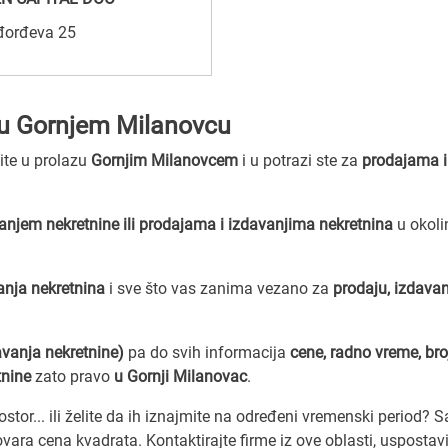
đorđeva 25
e u Gornjem Milanovcu
zite u prolazu
Gornjim Milanovcem
i u potrazi ste za
prodajama i
anjem nekretnine ili prodajama i izdavanjima nekretnina
u okoli
anja nekretnina
i sve što vas zanima vezano za
prodaju, izdavan
avanja nekretnine)
pa do svih informacija
cene, radno vreme, bro
tnine
zato pravo
u Gornji Milanovac
.
stor... ili želite da ih iznajmite na određeni vremenski period? 
vara cena kvadrata. Kontaktirajte firme iz ove oblasti, uspostav