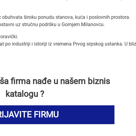
c obuhvata široku ponudu stanova, kuća i poslovnih prostora.
nostavni uz stručnu podršku u Gornjem Milanovcu.
oravički.
 po industriji i istoriji iz vremena Prvog srpskog ustanka. U bliz
Vaša firma nađe u našem biznis
katalogu ?
IJAVITE FIRMU