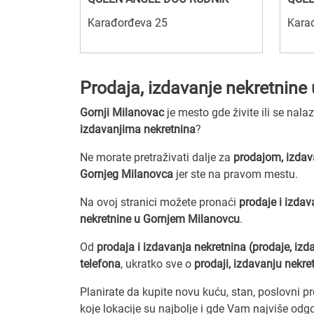
Karađorđeva 25
Kara
Prodaja, izdavanje nekretnin
Gornji Milanovac
je mesto gde živite ili se nala
izdavanjima nekretnina
?
Ne morate pretraživati dalje za
prodajom, izdav
Gornjeg Milanovca
jer ste na pravom mestu.
Na ovoj stranici možete pronaći
prodaje i izdav
nekretnine u Gornjem Milanovcu
.
Od
prodaja i izdavanja nekretnina (prodaje, izd
telefona
, ukratko sve o
prodaji, izdavanju nekre
Planirate da kupite novu kuću, stan, poslovni pro
koje lokacije su najbolje i gde Vam najviše odgo