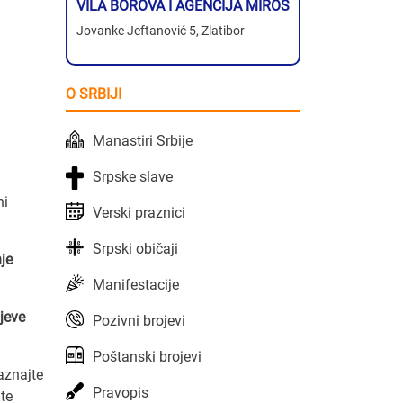
VILA BOROVA I AGENCIJA MIROS
Jovanke Jeftanović 5, Zlatibor
O SRBIJI
Manastiri Srbije
Srpske slave
ni
Verski praznici
Srpski običaji
je
Manifestacije
jeve
Pozivni brojevi
Poštanski brojevi
Saznajte
Pravopis
ite