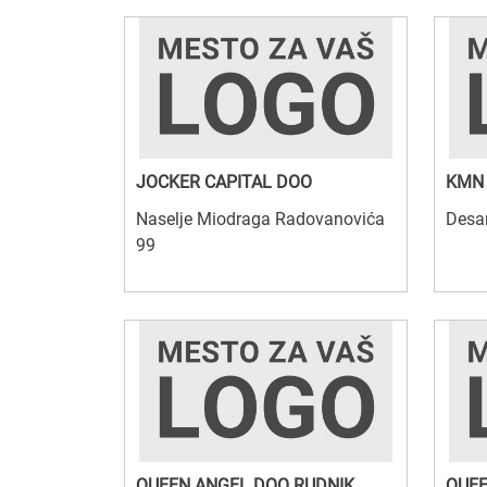
JOCKER CAPITAL DOO
KMN 
Naselje Miodraga Radovanovića
Desa
99
QUEEN ANGEL DOO RUDNIK
QUEE