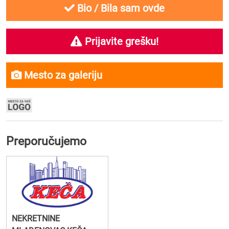
Bio / Bila sam ovde
Prijavite grešku!
Mesto za galeriju
Preporučujemo
NEKRETNINE