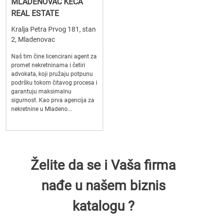
MLADENOVAC KEČA
REAL ESTATE
Kralja Petra Prvog 181, stan
2, Mladenovac
Naš tim čine licencirani agent za
promet nekretninama i četiri
advokata, koji pružaju potpunu
podršku tokom čitavog procesa i
garantuju maksimalnu
sigurnost. Kao prva agencija za
nekretnine u Mladeno...
Želite da se i Vaša firma
nađe u našem biznis
katalogu ?