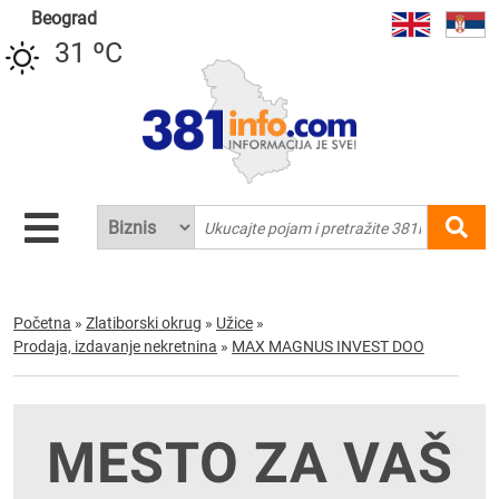
Beograd
31 ºC
Početna
»
Zlatiborski okrug
»
Užice
»
Prodaja, izdavanje nekretnina
»
MAX MAGNUS INVEST DOO