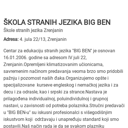
ŠKOLA STRANIH JEZIKA BIG BEN
Škole stranih jezika Zrenjanin
Adresa:
4. jula 22/13, Zrenjanin
Centar za edukaciju stranih jezika "BIG BEN" je osnovan
16.01.2006. godine sa adresom IV juli 22,
Zrenjanin.Opremljeni klimatizovanim učionicama,
savremenim načinom predavanja veoma brzo smo pridobili
pažnju i pozornost naših đaka.Organizujemo opšte i
specijalizovane kurseve engleskog i nemačkoj jezika i za
decu i za odrasle, kao i srpski za strance.Nastava je
prilagođena individualnoj, poluindividulnoj i grupnoj
nastavi, u zavisnosti od potreba polaznika.Stručni predavači
u "BIG BEN-u" su iskusni profesionalci s višegodišnjim
iskustvom koji održavaju i unapređuju standard koji smo
postavili.Naš način rada je da se svakom plazniku