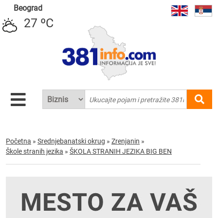
Beograd
27 ºC
Početna
»
Srednjebanatski okrug
»
Zrenjanin
»
Škole stranih jezika
»
ŠKOLA STRANIH JEZIKA BIG BEN