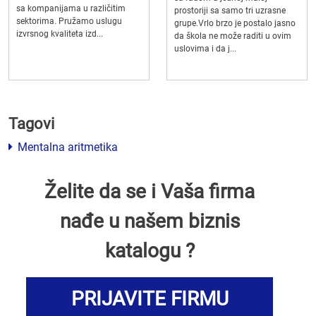
sa kompanijama u različitim
prostoriji sa samo tri uzrasne
sektorima. Pružamo uslugu
grupe.Vrlo brzo je postalo jasno
izvrsnog kvaliteta izd...
da škola ne može raditi u ovim
uslovima i da j...
Tagovi
Mentalna aritmetika
Želite da se i Vaša firma
nađe u našem biznis
katalogu ?
PRIJAVITE FIRMU