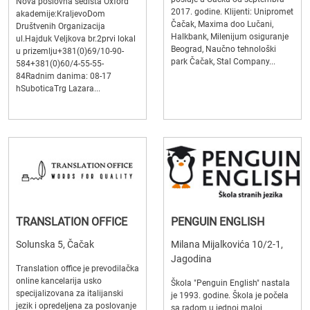
Nova poslovna sedišta Oxford
2017. godine. Кlijenti: Unipromet
akademije:KraljevoDom
Čačak, Maxima doo Lučani,
Društvenih Organizacija
Halkbank, Milenijum osiguranje
ul.Hajduk Veljkova br.2prvi lokal
Beograd, Naučno tehnološki
u prizemlju+381(0)69/10-90-
park Čačak, Stal Company...
584+381(0)60/4-55-55-
84Radnim danima: 08-17
hSuboticaTrg Lazara...
TRANSLATION OFFICE
PENGUIN ENGLISH
Solunska 5, Čačak
Milana Mijalkovića 10/2-1,
Jagodina
Translation office je prevodilačka
online kancelarija usko
Škola "Penguin English" nastala
specijalizovana za italijanski
je 1993. godine. Škola je počela
jezik i opredeljena za poslovanje
sa radom u jednoj maloj