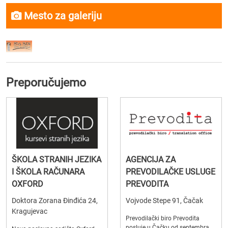
Mesto za galeriju
Preporučujemo
ŠKOLA STRANIH JEZIKA
AGENCIJA ZA
I ŠKOLA RAČUNARA
PREVODILAČKE USLUGE
OXFORD
PREVODITA
Doktora Zorana Đinđića 24,
Vojvode Stepe 91, Čačak
Kragujevac
Prevodilački biro Prevodita
posluje u Čačku od septembra