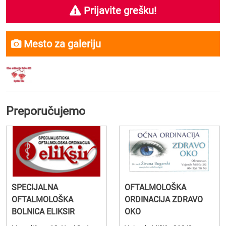
Prijavite grešku!
Mesto za galeriju
Preporučujemo
SPECIJALNA
OFTALMOLOŠKA
OFTALMOLOŠKA
ORDINACIJA ZDRAVO
BOLNICA ELIKSIR
OKO