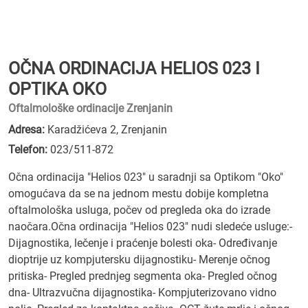
OČNA ORDINACIJA HELIOS 023 I
OPTIKA OKO
Oftalmološke ordinacije Zrenjanin
Adresa:
Karadžićeva 2, Zrenjanin
Telefon:
023/511-872
Očna ordinacija "Helios 023" u saradnji sa Optikom "Oko"
omogućava da se na jednom mestu dobije kompletna
oftalmološka usluga, počev od pregleda oka do izrade
naočara.Očna ordinacija "Helios 023" nudi sledeće usluge:-
Dijagnostika, lečenje i praćenje bolesti oka- Određivanje
dioptrije uz kompjutersku dijagnostiku- Merenje očnog
pritiska- Pregled prednjeg segmenta oka- Pregled očnog
dna- Ultrazvučna dijagnostika- Kompjuterizovano vidno