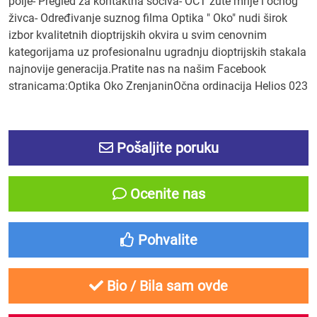
polje- Pregled za kontaktna sočiva- OCT žute mrlje i očnog
živca- Određivanje suznog filma Optika " Oko" nudi širok
izbor kvalitetnih dioptrijskih okvira u svim cenovnim
kategorijama uz profesionalnu ugradnju dioptrijskih stakala
najnovije generacija.Pratite nas na našim Facebook
stranicama:Optika Oko ZrenjaninOčna ordinacija Helios 023
Pošaljite poruku
Ocenite nas
Pohvalite
Bio / Bila sam ovde