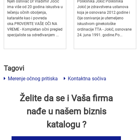
Njen osnivač Dr Vladimir Jocić
Poliklinika Jokić Poliklinika
ima više od 20 godina iskustva u
Jokić je zdravstvena ustanova
lečenju očnih oboljenja,
koja je osnovana 2012.godine i
katarakte kao i povreda
čije osnivanje je utemeljeno
oka.PROVERITE VAŠE OČI NA
iskustvom ginekološke
VREME - Kompletan očni pregled
ordinacije TTA - Jokić, osnovane
specijaliste sa određivanjem ...
24. juna 1991. godine.Po...
Tagovi
Merenje očnog pritiska
Kontaktna sočiva
Želite da se i Vaša firma
nađe u našem biznis
katalogu ?