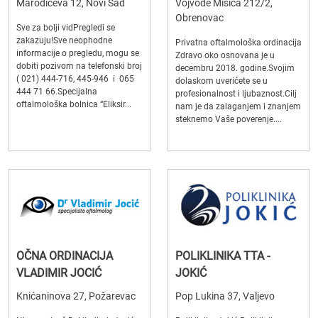
Marodićeva 12, Novi Sad
Vojvode Mišića 212/2,
Obrenovac
Sve za bolji vidPregledi se
zakazuju!Sve neophodne
Privatna oftalmološka ordinacija
informacije o pregledu, mogu se
Zdravo oko osnovana je u
dobiti pozivom na telefonski broj
decembru 2018. godine.Svojim
( 021) 444-716, 445-946 i 065
dolaskom uverićete se u
444 71 66.Specijalna
profesionalnost i ljubaznost.Cilj
oftalmološka bolnica “Eliksir...
nam je da zalaganjem i znanjem
steknemo Vaše poverenje....
OČNA ORDINACIJA
POLIKLINIKA TTA -
VLADIMIR JOCIĆ
JOKIĆ
Knićaninova 27, Požarevac
Pop Lukina 37, Valjevo