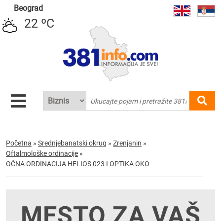
Beograd
22 ºC
Početna
»
Srednjebanatski okrug
»
Zrenjanin
»
Oftalmološke ordinacije
»
OČNA ORDINACIJA HELIOS 023 I OPTIKA OKO