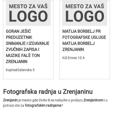
GORAN JEŠIĆ
MATIJA BORBELJ PR
PREDUZETNIK
FOTOGRAFSKE USLUGE
SNIMANJE I IZDAVANJE
MATIJA BORBELJ
ZVUČNIH ZAPISA I
ZRENJANIN
MUZIKE FALŠ TON
Kiš Ernea 10 A
ZRENJANIN
Kajmakčalanska 5
Fotografska radnja u Zrenjaninu
Zrenjanin
je mesto gde živite ili se nalazite u prolazu
Zrenjaninom
i u
potrazi ste za
fotografskim radnjama
?