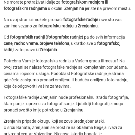
Ne morate pretraživati dalje za
fotografskom radnjom ili
fotografskim radnjama
u okolini
Zrenjanina
jer ste na pravom mestu.
Na ovoj stranici možete pronaći
fotografske radnje
i sve što vas
zanima vezano za
fotografsku radnju u Zrenjaninu
.
Od
fotografskih radnji (fotografske radnje)
pa do svih informacija
cene, radno vreme, brojeve telefona
, ukratko sve o
fotografskoj
radnji
zato pravo
u Zrenjanin
.
Potrebna Vam je fotografska radnja u Vašem gradu ili mestu? Na
ovoj strani se nalaze fotografske radnje sa kompletnim ponudama,
cenama i opisom usluga. Podoblast Fotografske radnje je strana
gde ćete zasigurno pronaći omiljenu ili buduću omiljenu foto radnju,
koja će odgovoriti Vašim zahtevima.
Fotografske radnje Zrenjanin nude profesionalnu izradu fotografija,
štampanje i opremu za fotografisanje. Ljubitelji fotografije mogu
pronaći sve što im je potrebno u Zrenjaninu.
Zrenjanin pripada okrugu koji se zove Srednjebanatski.
U srcu Banata, Zrenjanin se prostire na obalama Begeja i važi za
privredni centar Vojvodine. Njegova istorija bogata je