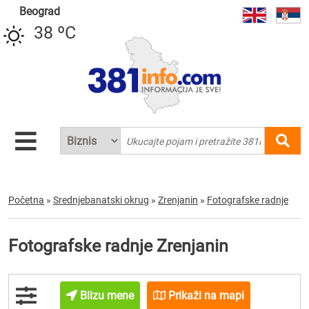
Beograd
38 ºC
Početna
»
Srednjebanatski okrug
»
Zrenjanin
»
Fotografske radnje
Fotografske radnje Zrenjanin
Blizu mene
Prikaži na mapi