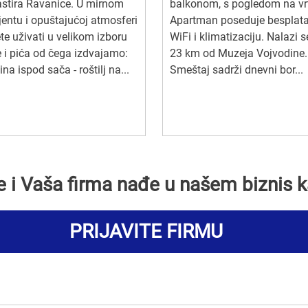
stira Ravanice. U mirnom
balkonom, s pogledom na vr
entu i opuštajućoj atmosferi
Apartman poseduje besplat
e uživati u velikom izboru
WiFi i klimatizaciju. Nalazi 
 i pića od čega izdvajamo:
23 km od Muzeja Vojvodine.
tina ispod sača - roštilj na...
Smeštaj sadrži dnevni bor...
se i Vaša firma nađe u našem biznis k
PRIJAVITE FIRMU