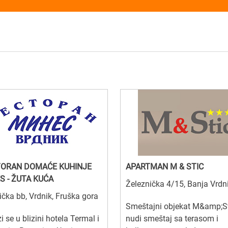
ORAN DOMAĆE KUHINJE
APARTMAN M & STIC
S - ŽUTA KUĆA
Železnička 4/15, Banja Vrdn
čka bb, Vrdnik, Fruška gora
Smeštajni objekat M&amp;S
i se u blizini hotela Termal i
nudi smeštaj sa terasom i