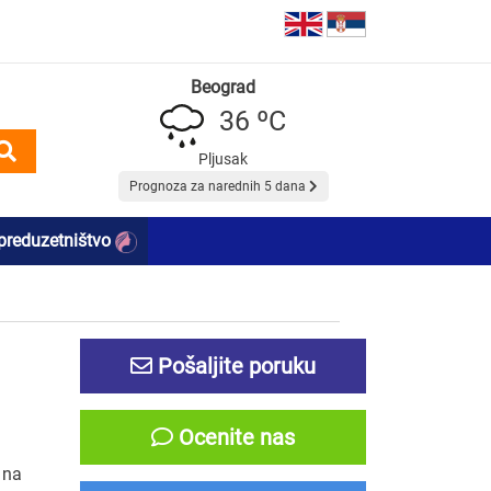
Beograd
36 ºC
Pljusak
Prognoza za narednih 5 dana
preduzetništvo
Pošaljite poruku
Ocenite nas
 na