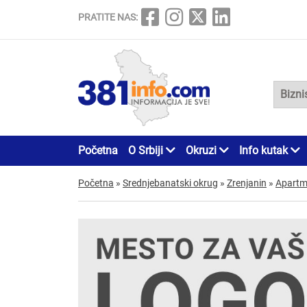
PRATITE NAS:
Početna
O Srbiji
Okruzi
Info kutak
Početna
»
Srednjebanatski okrug
»
Zrenjanin
»
Apartm