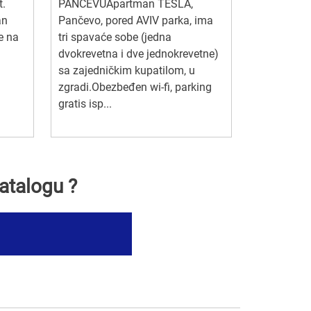
t.
PANČEVUApartman TESLA,
an
Pančevo, pored AVIV parka, ima
se na
tri spavaće sobe (jedna
dvokrevetna i dve jednokrevetne)
sa zajedničkim kupatilom, u
zgradi.Obezbeđen wi-fi, parking
gratis isp...
atalogu ?