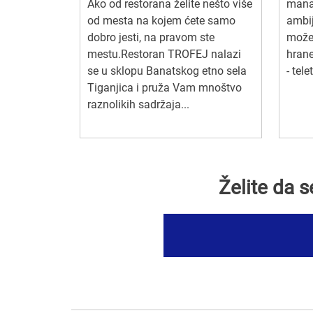
Ako od restorana želite nešto više
mana
od mesta na kojem ćete samo
ambij
dobro jesti, na pravom ste
možet
mestu.Restoran TROFEJ nalazi
hrane
se u sklopu Banatskog etno sela
- tele
Tiganjica i pruža Vam mnoštvo
raznolikih sadržaja...
Želite da 