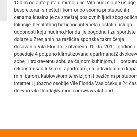
150 m od auto puta u mirnoj ulici.Vila nudi sjajne usluge,
besprekoran smeštaj i komfor po veoma pristupačnim
cenama.Idealna je za smeštaj poslovnih ljudi zbog odlič
lokacije, besplatnog bežičnog interneta i ostalih usluga i
udobnosti koju nudimo.Florida je pogodna i za sportiste 
dolaze u Zrenjanin na različita sportska takmičenja i
dešavanja.Vila Florida je otvorena 01. 05. 2011. godine i
poseduje 4 potpuno klimatizovana apartmana(2 dvokrev
sobe, 1 trokrevetnu sobu sa čajnom kuhinjom, i 1 potpun
rekonstruisan luksuzni apartman), sa individualnim kupa
mini barom, kablovskom televizijom i bezičnim pristupo
internet.Ljubazno osoblje Vile Florida Vas očekuje 24 ča
dnevno.vila.florida@yahoo.comwww.vilaflorid...