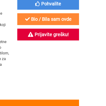
Pohvalite
ne
Bio / Bila sam ovde
koji
Prijavite grešku!
etne
o
tilom,
m za
sa