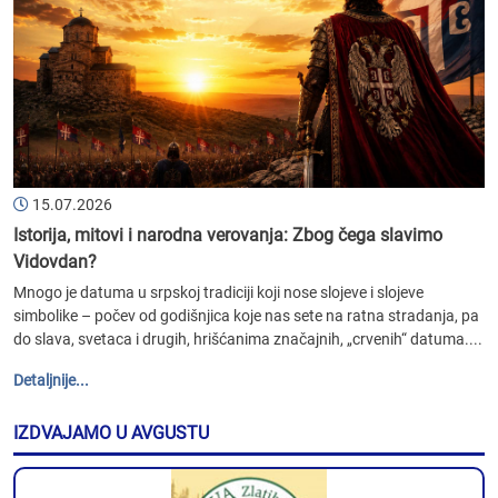
15.07.2026
Istorija, mitovi i narodna verovanja: Zbog čega slavimo
Vidovdan?
Mnogo je datuma u srpskoj tradiciji koji nose slojeve i slojeve
simbolike – počev od godišnjica koje nas sete na ratna stradanja, pa
do slava, svetaca i drugih, hrišćanima značajnih, „crvenih“ datuma....
Detaljnije...
IZDVAJAMO U AVGUSTU