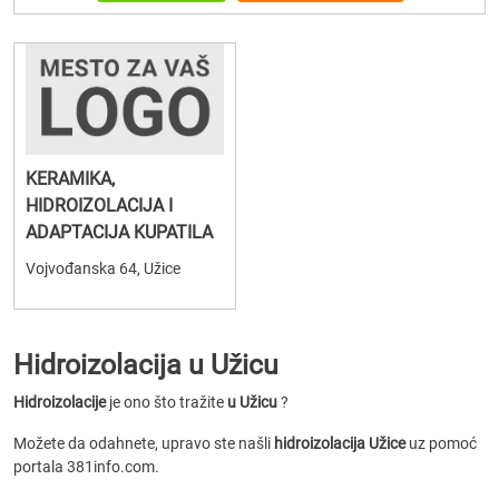
KERAMIKA,
HIDROIZOLACIJA I
ADAPTACIJA KUPATILA
Vojvođanska 64, Užice
Hidroizolacija u Užicu
Hidroizolacije
je ono što tražite
u Užicu
?
Možete da odahnete, upravo ste našli
hidroizolacija Užice
uz pomoć
portala 381info.com.