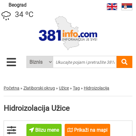
Beograd
34 ºC
Početna
»
Zlatiborski okrug
»
Užice
»
Tag
»
Hidroizolacija
Hidroizolacija Užice
Blizu mene
Prikaži na mapi