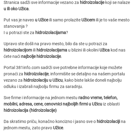
Stranica sadži sve informacije vezano za
hidroizolacije
koji se nalaze
u ili oko Užica
.
Put vas je naveo
u Užice
ili samo prolazite
Užicem
ili je to vaše mesto
stanovanja ?
I u potrazi ste za
hidroizolacijama
?
Upravo ste došli na pravo mesto, bilo da ste u potrazi za
hidroizolacijom
ili
hidroizolacijama
u blizini ili okolini
Užica
kod nas
ćete naći
najbolje hidroizolacije
.
Portal 381info.com sadrži sve potrebne informacije koje možete
pronaći za
hidroizolacije
, informišite se detaljno na našem portalu
vezano za
hidroizolaciju u Užicu
, kako biste lakše doneli najbolju
odluku i izabrali najbolju firmu za saradnju.
Sve firme i informacije na jednom mestu
radno vreme, telefon,
mobilni, adresa, cene, cenovnici
najboljih firmi u Užicu
iz oblasti
hidroizolacija (hidroizolacije)
Da skratimo priču, konačno koncizno i jasno sve o
hidroizolaciji
na
jednom mestu, zato pravo
Užice
.