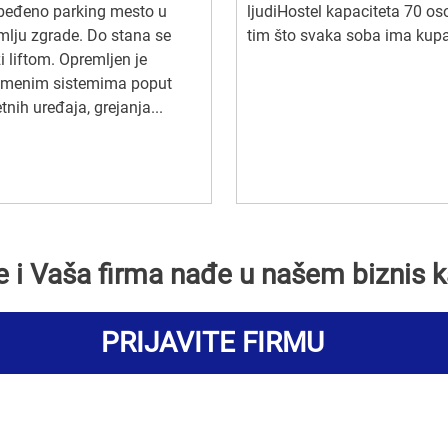
beđeno parking mesto u
ljudiHostel kapaciteta 70 os
mlju zgrade. Do stana se
tim što svaka soba ima kupa
i liftom. Opremljen je
emenim sistemima poput
nih uređaja, grejanja...
se i Vaša firma nađe u našem biznis k
PRIJAVITE FIRMU