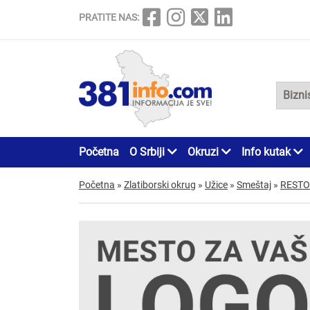
PRATITE NAS:
Početna
O Srbiji
Okruzi
Info kutak
Početna
»
Zlatiborski okrug
»
Užice
»
Smeštaj
»
RESTO