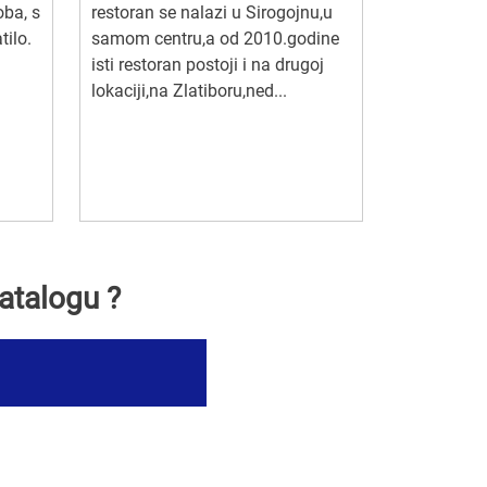
oba, s
restoran se nalazi u Sirogojnu,u
tilo.
samom centru,a od 2010.godine
isti restoran postoji i na drugoj
lokaciji,na Zlatiboru,ned...
atalogu ?