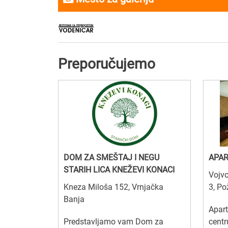
Preporučujemo
DOM ZA SMEŠTAJ I NEGU
APAR
STARIH LICA KNEŽEVI KONACI
Vojvo
Kneza Miloša 152, Vrnjačka
3, P
Banja
Apart
Predstavljamo vam Dom za
centr