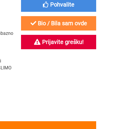
Pohvalite
Bio / Bila sam ovde
jubazno
Prijavite grešku!
i
SLIMO