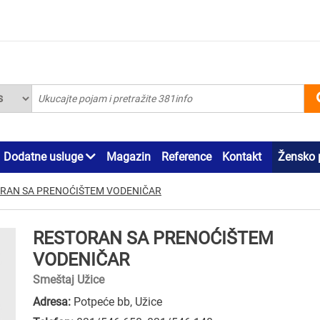
Dodatne usluge
Magazin
Reference
Kontakt
Žensko 
RAN SA PRENOĆIŠTEM VODENIČAR
RESTORAN SA PRENOĆIŠTEM
VODENIČAR
Smeštaj Užice
Adresa:
Potpeće bb, Užice