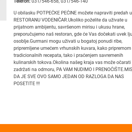
Telefon:
031/546-658
,
031/546-140
U obilasku POTPEĆKE PEĆINE možete napraviti predah u
RESTORANU VODENIČAR.Ukoliko poželite da uživate u
prijatnom ambijentu, savršenom mirisu i ukusu hrane,
preporučujemo naš restoran, gde će Vas dočekati uvek l
osoblje.Gurmani mogu uživati u bogatoj ponudi ribe,
pripremljene umećem vrhunskih kuvara, kako pripremom
tradicionalnih recepata, tako i praćenjem savremenih
kulinarskih tokova.Okolina našeg kraja vas može očarati 
zadržati na odmoru, PA VAM NUDIMO I PRENOĆIŠTE.MI
DA JE SVE OVO SAMO JEDAN OD RAZLOGA DA NAS
POSETITE !!!