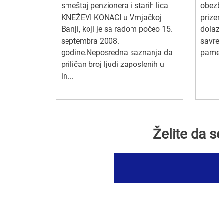
smeštaj penzionera i starih lica
obez
KNEŽEVI KONACI u Vrnjačkoj
prize
Banji, koji je sa radom počeo 15.
dolaz
septembra 2008.
savr
godine.Neposredna saznanja da
pamet
priličan broj ljudi zaposlenih u
in...
Želite da 