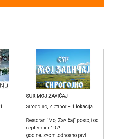
SUR MOJ ZAVIČAJ
 1
Sirogojno, Zlatibor
+ 1 lokacija
Restoran "Moj Zavičaj" postoji od
septembra 1979.
godine.Izvorni,odnosno prvi