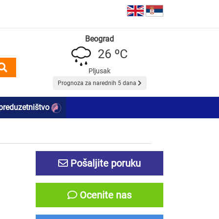
Beograd
26 ºC
Pljusak
Prognoza za narednih 5 dana
preduzetništvo
Pošaljite poruku
Ocenite nas