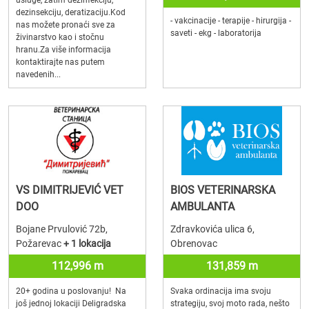
usluge, zatim dezinfekciju,
dezinsekciju, deratizaciju.Kod
- vakcinacije - terapije - hirurgija -
nas možete pronaći sve za
saveti - ekg - laboratorija
živinarstvo kao i stočnu
hranu.Za više informacija
kontaktirajte nas putem
navedenih...
VS DIMITRIJEVIĆ VET
BIOS VETERINARSKA
DOO
AMBULANTA
Bojane Prvulović 72b,
Zdravkovića ulica 6,
Požarevac
+ 1 lokacija
Obrenovac
112,996 m
131,859 m
20+ godina u poslovanju! Na
Svaka ordinacija ima svoju
još jednoj lokaciji Deligradska
strategiju, svoj moto rada, nešto