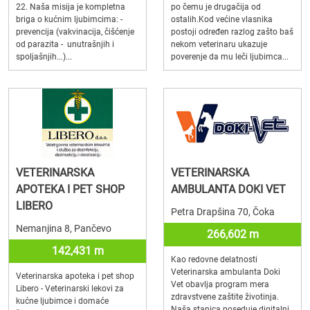
22. Naša misija je kompletna
po čemu je drugačija od
briga o kućnim ljubimcima: -
ostalih.Kod većine vlasnika
prevencija (vakvinacija, čišćenje
postoji određen razlog zašto baš
od parazita - unutrašnjih i
nekom veterinaru ukazuje
spoljašnjih...)...
poverenje da mu leči ljubimca...
VETERINARSKA
VETERINARSKA
APOTEKA I PET SHOP
AMBULANTA DOKI VET
LIBERO
Petra Drapšina 70, Čoka
Nemanjina 8, Pančevo
266,602 m
142,431 m
Kao redovne delatnosti
Veterinarska ambulanta Doki
Veterinarska apoteka i pet shop
Vet obavlja program mera
Libero - Veterinarski lekovi za
zdravstvene zaštite životinja.
kućne ljubimce i domaće
Naša stanica poseduje digitalni