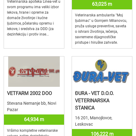
Veterinarska apoteka Linea-vet u
63,025 m
svom programu ima veliki izbor
lekova, hrane i opreme za
Veterinarska ambulanta "Moj
domaće životinje i kućne
ljubimac" u Gornjem Milanovcu,
ljubimce, pčelarsku opremu i
pruža usluge preventive, saveta
lekove, i sredstva za DDD (za
o ishrani životinja, lečenja,
dezinfekciju i protiv inse...
savremene dijagnostičke
pristupe i hiruške zahvate.
VETFARM 2002 DOO
ĐURA - VET D.O.O.
VETERINARSKA
Stevana Nemanje bb, Novi
STANICA
Pazar
16 201, Manojlovce,
64,934 m
Leskovac
Vršimo kompletne veterinarske
106,222 m