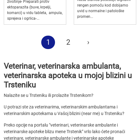
životinje- Preparati protiv
rengen pomoću kod dobijamo
ektoparazita (buve, krpelji,
uvid u normalne i patološke
komarci) u vidu tableta, ampula,
promen...
sprejeva i ogrlica-...
1
2
›
Veterinar, veterinarska ambulanta,
veterinarska apoteka u mojoj blizini u
Trsteniku
Nalazite se u Trsteniku ili prolazite Trstenikom?
U potrazi ste za veterinarima, veterinarskim ambulantama i
veterinarskim apotekama u Vašoj blizini (near me) u Trsteniku?
Preko opcije na portalu "veterinari, veterinarske ambulante i
veterinarske apoteke blizu mene Trstenik" vrlo lako ćete pronaći
veterinare, veterinarske ambulante i veterinarske apoteke