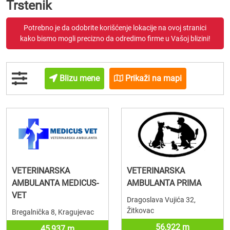
Trstenik
Potrebno je da odobrite korišćenje lokacije na ovoj stranici
kako bismo mogli precizno da odredimo firme u Vašoj blizini!
Blizu mene
Prikaži na mapi
VETERINARSKA
VETERINARSKA
AMBULANTA MEDICUS-
AMBULANTA PRIMA
VET
Dragoslava Vujića 32,
Žitkovac
Bregalnička 8, Kragujevac
56,922 m
45,937 m