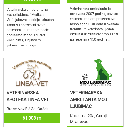
Veterinarska ambulanta je
Veterinarska ambulanta za
osnovana 2007 godine, bavi se
kućne ljubimce "Medicus
velikom i malom praksom.Na
Vet".Ljubazno osoblje i stručan
raspolaganju su Vam u svakom
kadar su posvećeni ovom
trenutku tri veterinara i jedan
prelepom i humanom pozivu i
veterinarski tehničar.Ambulanta
godinama izlaze u susret
iza sebe ima 150 godina...
vlasnicima, a njihovim
ljubimcima pružaju...
VETERINARSKA
VETERINARSKA
APOTEKA LINEA-VET
AMBULANTA MOJ
LJUBIMAC
Braće Novičić 3a, Čačak
Kursulina 20a, Gornji
61,003 m
Milanovac