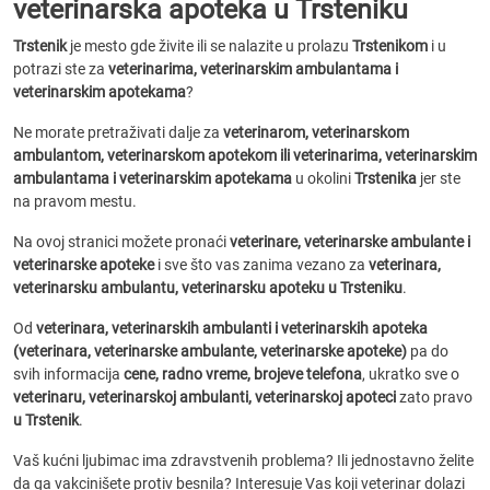
veterinarska apoteka u Trsteniku
Trstenik
je mesto gde živite ili se nalazite u prolazu
Trstenikom
i u
potrazi ste za
veterinarima, veterinarskim ambulantama i
veterinarskim apotekama
?
Ne morate pretraživati dalje za
veterinarom, veterinarskom
ambulantom, veterinarskom apotekom ili veterinarima, veterinarskim
ambulantama i veterinarskim apotekama
u okolini
Trstenika
jer ste
na pravom mestu.
Na ovoj stranici možete pronaći
veterinare, veterinarske ambulante i
veterinarske apoteke
i sve što vas zanima vezano za
veterinara,
veterinarsku ambulantu, veterinarsku apoteku u Trsteniku
.
Od
veterinara, veterinarskih ambulanti i veterinarskih apoteka
(veterinara, veterinarske ambulante, veterinarske apoteke)
pa do
svih informacija
cene, radno vreme, brojeve telefona
, ukratko sve o
veterinaru, veterinarskoj ambulanti, veterinarskoj apoteci
zato pravo
u Trstenik
.
Vaš kućni ljubimac ima zdravstvenih problema? Ili jednostavno želite
da ga vakcinišete protiv besnila? Interesuje Vas koji veterinar dolazi